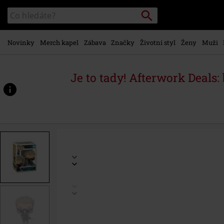
Přejít k
Vyhledávání
Katalog
hlavnímu
vyhledávání
obsahu
Novinky
Merch kapel
Zábava
Značky
Životní styl
Ženy
Muži
Je to tady! Afterwork Deals:
https://www.emp-
shop.cz/p/vinylov%C3%A1-
figurka-
%C4%8D.2247-
aoi-
kaguragi/587662St.html