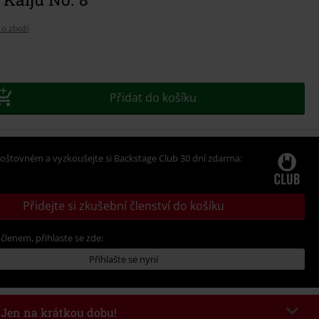
 o zboží
Přidat do košíku
oštovném a vyzkoušejte si Backstage Club 30 dní zdarma:
Přidejte si zkušební členství do košíku
 členem, přihlaste se zde:
Přihlašte se nyní
- Jen na krátkou dobu!