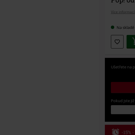
Více informací
Na skladě
Ušetřete na p
Pokud jste již
-15% 