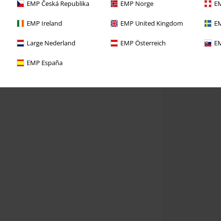
EMP Česká Republika
EMP Norge
EM
EMP Ireland
EMP United Kingdom
EM
Large Nederland
EMP Österreich
EM
EMP España