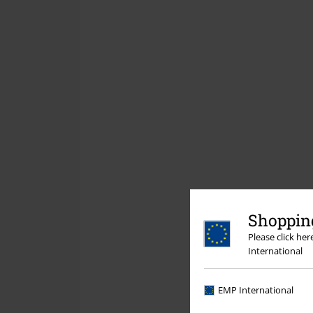
Shopping
Please click he
International
EMP International