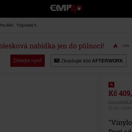
EMP
-
Hudba,
TV
Pro děti
Výprodej %
filmy
&
seriály,
 blesková nabídka jen do půlnoci!
-15%
Merch
pro
hráče,
Získejte nyní!
Zkopírujte kód
AFTERWORK
Alternativní
móda
%
Kč 409
Ceny včetně D
30 dní – nejle
"Vinylo
Pop! od