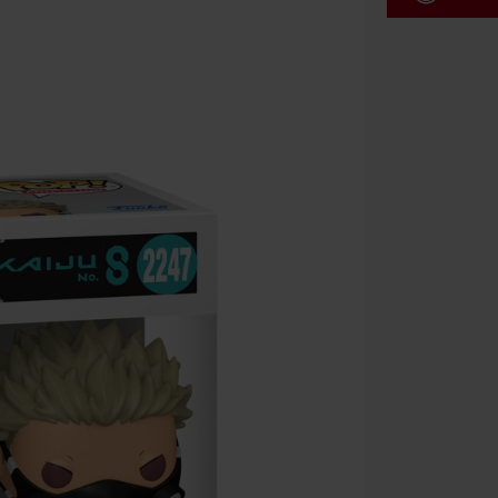
Kód pou
Platí jen pro 
Minimální hod
Po zadání kódu
Nelze kombinov
Rammstein, (Ti
dárkové poukaz