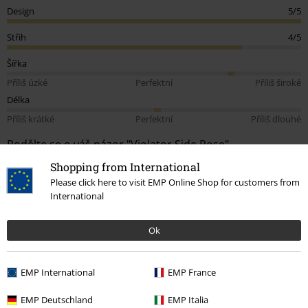
Design
5/5
Střih
4/5
Šířka
Příliš úzké
Perfektní
Příliš široké
Délka
Příliš krátké
Perfektní
Příliš dlouhé
Podělte se o váš názor "Violator Side Rose".
Shopping from International
Napsat hodnocení
Please click here to visit EMP Online Shop for customers from
International
How do reviews work?
Třídit podle
Datum
Nápomocný
Ok
EMP International
EMP France
Andrea F.
1 Hodnocení
EMP Deutschland
EMP Italia