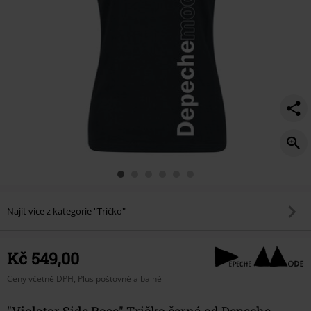
Najít více z kategorie "Tričko"
Kč 549,00
Ceny včetně DPH, Plus poštovné a balné
"Violator Side Rose" Tričko černá od Depeche