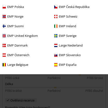
Publikováno: Úterý, 29.10.2024
EMP Polska
EMP Česká Republika
Nekvalitní potisk
EMP Norge
EMP Schweiz
Tričko krásné, super střih.. ale teda velké zklamání u potisku, který
se začal dost drolit hned po prvním vyprání :(
EMP Suomi
EMP Ireland
EMP United Kingdom
EMP Sverige
EMP Danmark
Large Nederland
Kvalita
3
EMP Österreich
EMP Slovensko
Design
5
Střih
Large Belgique
EMP España
4
Šířka
Příliš úzké
Perfektní
Příliš široké
Délka
Příliš krátké
Perfektní
Příliš dlouhé
Ověřená recenze
Pomohlo Vám toto hodnocení?