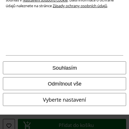
souhlas v
Nastavení souborů cookie
. Další informace o ochraně
údajů naleznete na stránce
Zásady ochrany osobních údajů
.
Právní informace
Podmínky
Prohlášení
Ochrana osobních údajů
Souhlasím
Likvidace odpadu a ochrana životního prostředí
Odmítnout vše
Prohlášení o shodě
Vyberte nastavení
Informace o přístupnosti
Nastavení souborů cookie
Přidat do košíku
Odstoupení od smlouvy