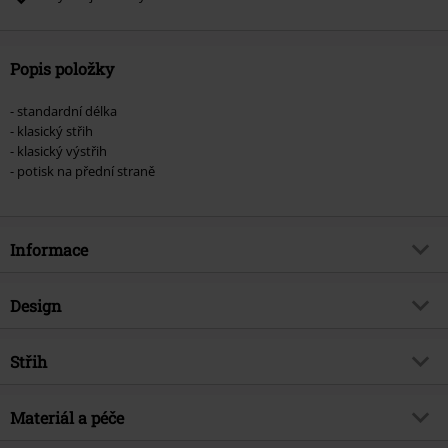
Popis položky
- standardní délka
- klasický střih
- klasický výstřih
- potisk na přední straně
Informace
Zboží č.
363473
Design
Název
Violator Side Rose
Typ výrobku
Tričko
Hudební žánr
Střih
Alternativní / nezávislý
Vzor
běžný
Téma produktů
Merch kapel, Kapely
Střih/vrchní díl
Regular
Vytištěno
Materiál a péče
Ano
Licence
oficiálně licencovaný produkt
Délka
Normální
Typ potisku
Sítotisk