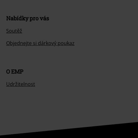
Nabídky pro vás
Soutěž
Objednejte si dárkový poukaz
O EMP
Udržitelnost