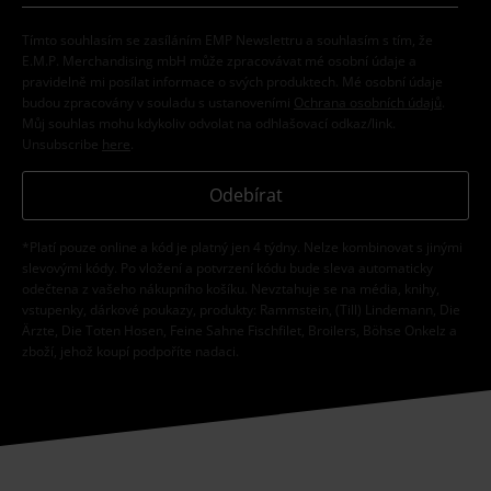
Tímto souhlasím se zasíláním EMP Newslettru a souhlasím s tím, že
E.M.P. Merchandising mbH může zpracovávat mé osobní údaje a
pravidelně mi posílat informace o svých produktech. Mé osobní údaje
budou zpracovány v souladu s ustanoveními
Ochrana osobních údajů
.
Můj souhlas mohu kdykoliv odvolat na odhlašovací odkaz/link.
Unsubscribe
here
.
Odebírat
*Platí pouze online a kód je platný jen 4 týdny. Nelze kombinovat s jinými
slevovými kódy. Po vložení a potvrzení kódu bude sleva automaticky
odečtena z vašeho nákupního košíku. Nevztahuje se na média, knihy,
vstupenky, dárkové poukazy, produkty: Rammstein, (Till) Lindemann, Die
Ärzte, Die Toten Hosen, Feine Sahne Fischfilet, Broilers, Böhse Onkelz a
zboží, jehož koupí podpoříte nadaci.