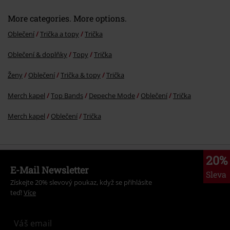
More categories. More options.
Oblečení
Trička a topy
Trička
Oblečení & doplňky
Topy
Trička
Ženy
Oblečení
Trička & topy
Trička
Merch kapel
Top Bands
Depeche Mode
Oblečení
Trička
Merch kapel
Oblečení
Trička
20%
E-Mail Newsletter
Sleva
Získejte 20% slevový poukaz, když se přihlásíte
teď!
Více