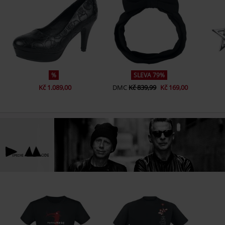
%
SLEVA 79%
Kč 1.089,00
DMC
Kč 839,99
Kč 169,00