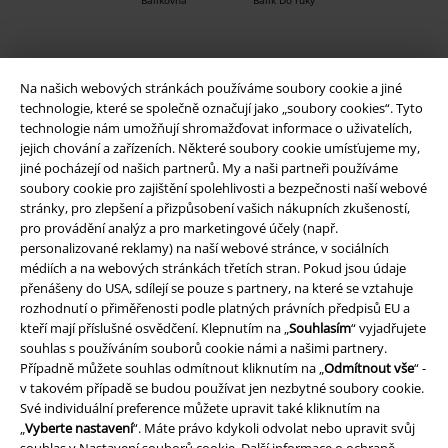
Balíkovna
Balík Do ruky
EMP aplikaci
Na našich webových stránkách používáme soubory cookie a jiné
Stáhněte si novou EMP aplikaci zdarma a využijte všechny nové
technologie, které se společně označují jako „soubory cookies“. Tyto
funkce a výhody!
technologie nám umožňují shromažďovat informace o uživatelích,
jejich chování a zařízeních. Některé soubory cookie umísťujeme my,
jiné pocházejí od našich partnerů. My a naši partneři používáme
soubory cookie pro zajištění spolehlivosti a bezpečnosti naší webové
stránky, pro zlepšení a přizpůsobení vašich nákupních zkušeností,
pro provádění analýz a pro marketingové účely (např.
A Warner Music Group Company
personalizované reklamy) na naší webové stránce, v sociálních
médiích a na webových stránkách třetích stran. Pokud jsou údaje
přenášeny do USA, sdílejí se pouze s partnery, na které se vztahuje
rozhodnutí o přiměřenosti podle platných právních předpisů EU a
kteří mají příslušné osvědčení. Klepnutím na „
Souhlasím
“ vyjadřujete
souhlas s používáním souborů cookie námi a našimi partnery.
Případně můžete souhlas odmítnout kliknutím na „
Odmítnout vše
“ -
v takovém případě se budou používat jen nezbytné soubory cookie.
Své individuální preference můžete upravit také kliknutím na
„
Vyberte nastavení
“. Máte právo kdykoli odvolat nebo upravit svůj