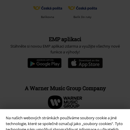
Balíkovna
Balík Do ruky
EMP aplikaci
Stáhněte si novou EMP aplikaci zdarma a využijte všechny nové
funkce a výhody!
A Warner Music Group Company
Na našich webových stránkách používáme soubory cookie a jiné
technologie, které se společně označují jako „soubory cookies“. Tyto
technologie nám umožňují shromažďovat informace o uživatelích,