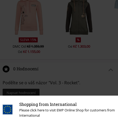
SLEVA 15%
%
DMC
Od
Kč 1.359,99
Kč 1.303,00
Od
Kč 1.155,00
Od
0 Hodnocení
Podělte se o váš názor "Vol. 3 - Rocket".
Napsat hodnocení
Shopping from International
Please click here to visit EMP Online Shop for customers from
International