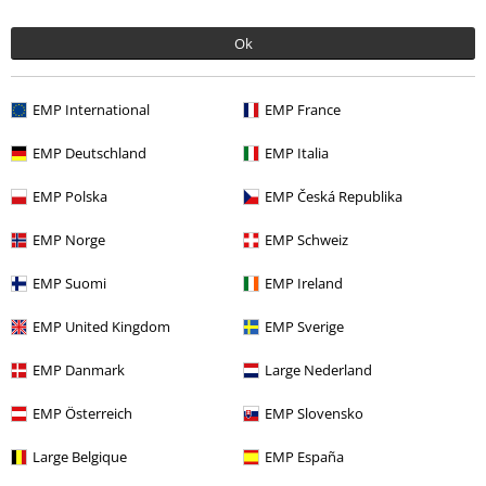
Ok
EMP International
EMP France
EMP Deutschland
EMP Italia
Naposledy navštívené
EMP Polska
EMP Česká Republika
EMP Norge
EMP Schweiz
EMP Suomi
EMP Ireland
EMP United Kingdom
EMP Sverige
EMP Danmark
Large Nederland
SLEVA 37%
DMC
Od
Kč 699,00
EMP Österreich
EMP Slovensko
Kč 439,00
Od
Large Belgique
EMP España