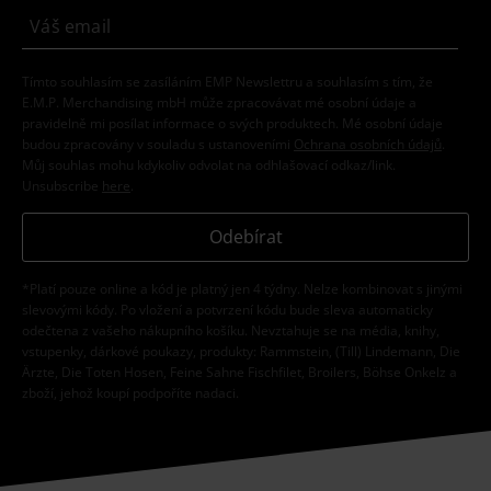
Tímto souhlasím se zasíláním EMP Newslettru a souhlasím s tím, že
E.M.P. Merchandising mbH může zpracovávat mé osobní údaje a
pravidelně mi posílat informace o svých produktech. Mé osobní údaje
budou zpracovány v souladu s ustanoveními
Ochrana osobních údajů
.
Můj souhlas mohu kdykoliv odvolat na odhlašovací odkaz/link.
Unsubscribe
here
.
Odebírat
*Platí pouze online a kód je platný jen 4 týdny. Nelze kombinovat s jinými
slevovými kódy. Po vložení a potvrzení kódu bude sleva automaticky
odečtena z vašeho nákupního košíku. Nevztahuje se na média, knihy,
vstupenky, dárkové poukazy, produkty: Rammstein, (Till) Lindemann, Die
Ärzte, Die Toten Hosen, Feine Sahne Fischfilet, Broilers, Böhse Onkelz a
zboží, jehož koupí podpoříte nadaci.