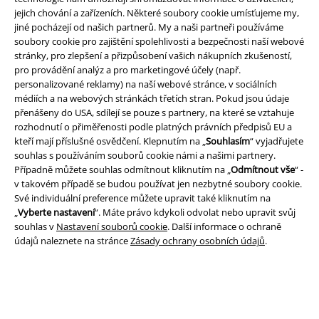
jejich chování a zařízeních. Některé soubory cookie umísťujeme my,
jiné pocházejí od našich partnerů. My a naši partneři používáme
soubory cookie pro zajištění spolehlivosti a bezpečnosti naší webové
stránky, pro zlepšení a přizpůsobení vašich nákupních zkušeností,
pro provádění analýz a pro marketingové účely (např.
personalizované reklamy) na naší webové stránce, v sociálních
médiích a na webových stránkách třetích stran. Pokud jsou údaje
Právní informace
přenášeny do USA, sdílejí se pouze s partnery, na které se vztahuje
rozhodnutí o přiměřenosti podle platných právních předpisů EU a
Podmínky
kteří mají příslušné osvědčení. Klepnutím na „
Souhlasím
“ vyjadřujete
souhlas s používáním souborů cookie námi a našimi partnery.
Prohlášení
Případně můžete souhlas odmítnout kliknutím na „
Odmítnout vše
“ -
v takovém případě se budou používat jen nezbytné soubory cookie.
Ochrana osobních údajů
Své individuální preference můžete upravit také kliknutím na
„
Vyberte nastavení
“. Máte právo kdykoli odvolat nebo upravit svůj
Likvidace odpadu a ochrana životního prostředí
souhlas v
Nastavení souborů cookie
. Další informace o ochraně
údajů naleznete na stránce
Zásady ochrany osobních údajů
.
Prohlášení o shodě
Informace o přístupnosti