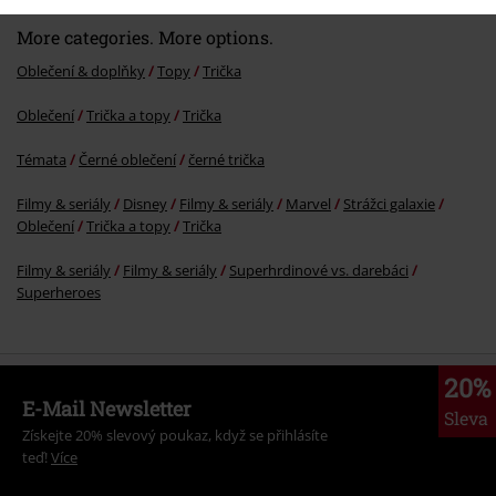
More categories. More options.
Oblečení & doplňky
Topy
Trička
Oblečení
Trička a topy
Trička
Témata
Černé oblečení
černé trička
Filmy & seriály
Disney
Filmy & seriály
Marvel
Strážci galaxie
Oblečení
Trička a topy
Trička
Filmy & seriály
Filmy & seriály
Superhrdinové vs. darebáci
Superheroes
20%
E-Mail Newsletter
Sleva
Získejte 20% slevový poukaz, když se přihlásíte
teď!
Více