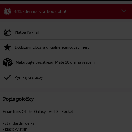
-15% - Jen na krátkou dobu!
Kód poukazu
WEEKEND
Kopírovat kód
Platné do 8/9/26
Platba PayPal
Minimální hodnota objednávky 1.299 Kč.
Exkluzivní zboží a oficiálně licencovaý merch
Po zadání kódu v košíku, se sleva uplatní automaticky.
Nelze kombinovat s jinými akciovými kódy. Sleva se nevztahuje na: knihy,
Nakupujte bez stresu. Máte 30 dní na vrácení!
média, vstupenky, Rammstein, (Till) Lindemann, Böhse Onkelz, Broilers, Die
Ärzte, Die Toten Hosen, Metality, dárkové poukazy a položky, jejichž koupí
podpoříte nadaci.
Vynikající služby
Popis položky
Guardians Of The Galaxy - Vol. 3 - Rocket
- standardní délka
- klasický střih