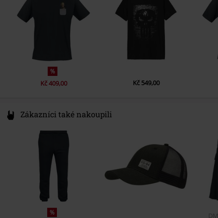
productsafety@universal-music.com
%
Kč 549,00
Kč 409,00
Zákazníci také nakoupili
%
DM