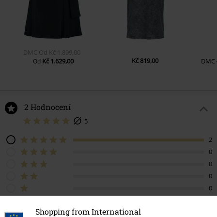
DMC
Od
Kč 1.899,00
Kč 819,00
Kč 1.629,00
DMC
Od
2 Hodnocení
5
2
0
0
0
0
Podělte se o váš názor "Vybíjený pásek".
Shopping from International