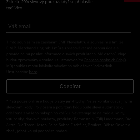
Získejte 20% slevový poukaz, když se přihlásíte
teď!
Více
Tímto souhlasím se zasíláním EMP Newslettru a souhlasím s tím, že
E.M.P. Merchandising mbH může zpracovávat mé osobní údaje a
pravidelně mi posílat informace o svých produktech. Mé osobní údaje
budou zpracovány v souladu s ustanoveními
Ochrana osobních údajů
.
Můj souhlas mohu kdykoliv odvolat na odhlašovací odkaz/link.
Unsubscribe
here
.
Odebírat
*Platí pouze online a kód je platný jen 4 týdny. Nelze kombinovat s jinými
slevovými kódy. Po vložení a potvrzení kódu bude sleva automaticky
odečtena z vašeho nákupního košíku. Nevztahuje se na média, knihy,
vstupenky, dárkové poukazy, produkty: Rammstein, (Till) Lindemann, Die
Ärzte, Die Toten Hosen, Feine Sahne Fischfilet, Broilers, Böhse Onkelz a
zboží, jehož koupí podpoříte nadaci.