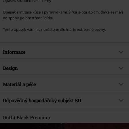
Opasek Studded Belt - černý
Opasek z imitace kůže s pyramidkami. Šířka je cca 4,5 cm, délka se měří
od spony po prostřední dírku.
Tento opasek vám nic nezůstane dlužná. Je extrémně pevný.
Informace
Zboží č.
332147
Design
Název
Vybíjený pásek
Typ výrobku
Opasek
Brand
Materiál a péče
Black Premium by EMP
Barva
černá
Exkluzivně
Ano
Vrchní materiál
60% polyuretan, 40% kůže
Odpovědný hospodářský subjekt EU
Téma produktů
Rockové oblečení, Festival, Biker,
barvená rostlinnými barvivy
Punk
Free Connection Textilagentur GmbH & Co. KG
Datum vydání
7/4/16
Einsteinstr. 6
Outfit Black Premium
49835 Wietmarschen
Pohlaví
Unisex
Germany