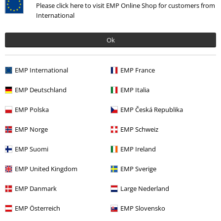
Please click here to visit EMP Online Shop for customers from
Napsat hodnocení
International
Ok
How do reviews work?
EMP International
EMP France
Třídit podle
Datum
Nápomocný
EMP Deutschland
EMP Italia
EMP Polska
EMP Česká Republika
Veronika N.
EMP Norge
EMP Schweiz
6 Hodnocení
Publikováno: Úterý, 08.11.2022
EMP Suomi
EMP Ireland
Za tu cenu super
EMP United Kingdom
EMP Sverige
Po dennim pouzivani cca pul roku odpadl jeden cvicek. Je nutno
podotknout, ze s nim nebylo zachazeno v rukavickach:))
EMP Danmark
Large Nederland
EMP Österreich
EMP Slovensko