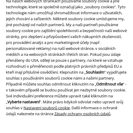
Na našich webových stránkách používáme soubory cookie a jiné
technologie, které se společně označují jako „soubory cookies“. Tyto
technologie nám umožňují shromažďovat informace o uživatelích,
jejich chování a zařízeních. Některé soubory cookie umísťujeme my,
jiné pocházejí od našich partnerů. My a naši partneři používáme
soubory cookie pro zajištění spolehlivosti a bezpečnosti naší webové
stránky, pro zlepšení a přizpůsobení vašich nákupních zkušeností,
pro provádění analýz a pro marketingové účely (např.
personalizované reklamy) na naší webové stránce, v sociálních
médiích a na webových stránkách třetích stran. Pokud jsou údaje
přenášeny do USA, sdílejí se pouze s partnery, na které se vztahuje
Právní informace
rozhodnutí o přiměřenosti podle platných právních předpisů EU a
Podmínky
kteří mají příslušné osvědčení. Klepnutím na „
Souhlasím
“ vyjadřujete
souhlas s používáním souborů cookie námi a našimi partnery.
Případně můžete souhlas odmítnout kliknutím na „
Odmítnout vše
“ -
Prohlášení
v takovém případě se budou používat jen nezbytné soubory cookie.
Své individuální preference můžete upravit také kliknutím na
Ochrana osobních údajů
„
Vyberte nastavení
“. Máte právo kdykoli odvolat nebo upravit svůj
souhlas v
Nastavení souborů cookie
. Další informace o ochraně
Likvidace odpadu a ochrana životního prostředí
údajů naleznete na stránce
Zásady ochrany osobních údajů
.
Prohlášení o shodě