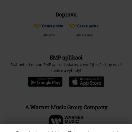
Doprava
Balíkovna
Balík Do ruky
EMP aplikaci
Stáhněte si novou EMP aplikaci zdarma a využijte všechny nové
funkce a výhody!
A Warner Music Group Company