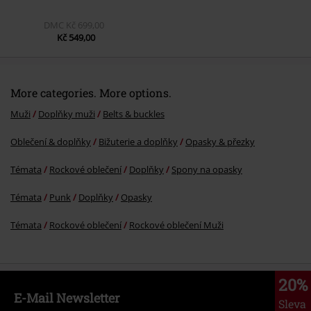
DMC
Kč 699,00
Kč 549,00
More categories. More options.
Muži
Doplňky muži
Belts & buckles
Oblečení & doplňky
Bižuterie a doplňky
Opasky & přezky
Témata
Rockové oblečení
Doplňky
Spony na opasky
Témata
Punk
Doplňky
Opasky
Témata
Rockové oblečení
Rockové oblečení Muži
20%
E-Mail Newsletter
Sleva