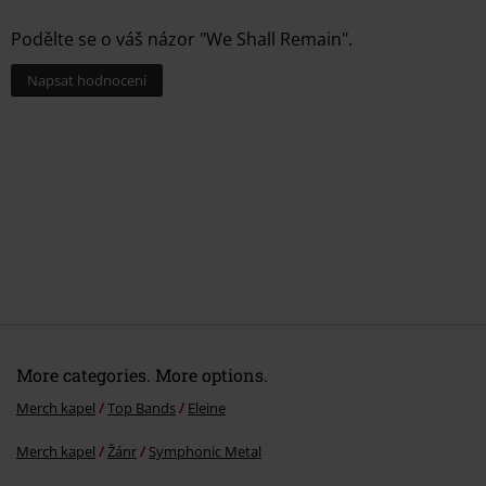
1.
Never Forget
Podělte se o váš názor "We Shall Remain".
2.
Stand By The Flame
3.
We Are Legion
Napsat hodnocení
4.
Promise Of Apocalypse
5.
Blood In Their Eyes
6.
Vemod
7.
Through The Mist
8.
Suffering
9.
War Das Alles
10.
We Shall Remain
More categories. More options.
Merch kapel
Top Bands
Eleine
Merch kapel
Žánr
Symphonic Metal