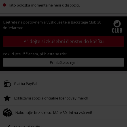
Tato položka momentálně není k dispozici.
Ušetřete na poštovném a vyzkoušejte si Backstage Club 30
dní zdarma:
Přidejte si zkušební členství do košíku
Pokud jste již členem, přihlaste se zde:
Přihlašte se nyní
Platba PayPal
Exkluzivní zboží a oficiálně licencovaý merch
Nakupujte bez stresu. Máte 30 dní na vrácení!