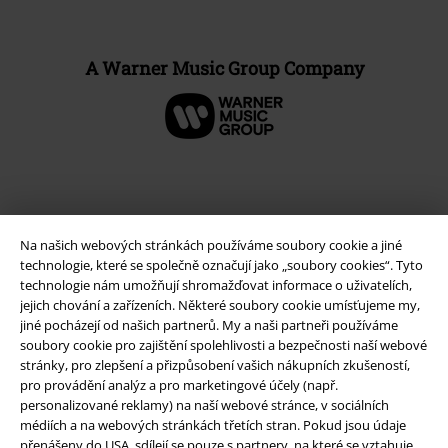
A Warner Music Group Company
Na našich webových stránkách používáme soubory cookie a jiné
technologie, které se společně označují jako „soubory cookies“. Tyto
technologie nám umožňují shromažďovat informace o uživatelích,
jejich chování a zařízeních. Některé soubory cookie umísťujeme my,
jiné pocházejí od našich partnerů. My a naši partneři používáme
soubory cookie pro zajištění spolehlivosti a bezpečnosti naší webové
Právní informace
stránky, pro zlepšení a přizpůsobení vašich nákupních zkušeností,
pro provádění analýz a pro marketingové účely (např.
Podmínky
personalizované reklamy) na naší webové stránce, v sociálních
médiích a na webových stránkách třetích stran. Pokud jsou údaje
Prohlášení
přenášeny do USA, sdílejí se pouze s partnery, na které se vztahuje