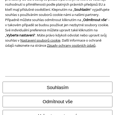
rozhodnutí o přiměřenosti podle platných právních předpisů EU a
Ochrana osobních údajů
kteří mají příslušné osvědčení. Klepnutím na „
Souhlasím
“ vyjadřujete
souhlas s používáním souborů cookie námi a našimi partnery.
Případně můžete souhlas odmítnout kliknutím na „
Odmítnout vše
“ -
Likvidace odpadu a ochrana životního prostředí
v takovém případě se budou používat jen nezbytné soubory cookie.
Své individuální preference můžete upravit také kliknutím na
Prohlášení o shodě
„
Vyberte nastavení
“. Máte právo kdykoli odvolat nebo upravit svůj
souhlas v
Nastavení souborů cookie
. Další informace o ochraně
Informace o přístupnosti
údajů naleznete na stránce
Zásady ochrany osobních údajů
.
Nastavení souborů cookie
Odstoupení od smlouvy
Všechny ceny jsou včetně DPH, bez
poštovného a balného
© 1986-2026 EMP Merchandising
Souhlasím
Odmítnout vše
Naše online obchody