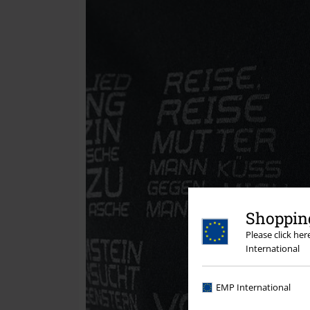
Shopping
Please click he
International
EMP International