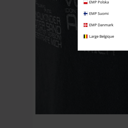
EMP Polska
EMP Suomi
EMP Danmark
Large Belgique