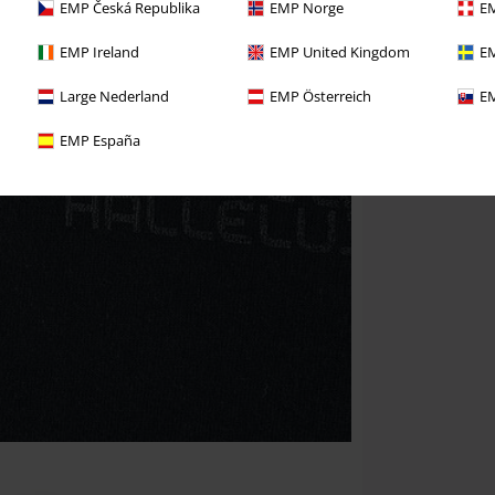
EMP Česká Republika
EMP Norge
EM
EMP Ireland
EMP United Kingdom
EM
Large Nederland
EMP Österreich
EM
EMP España