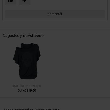
Komentář
Naposledy navštívené
Odeslat komentář
DMC
Od
Kč 1.399,00
Kč 819,00
Od
More categories. More options.