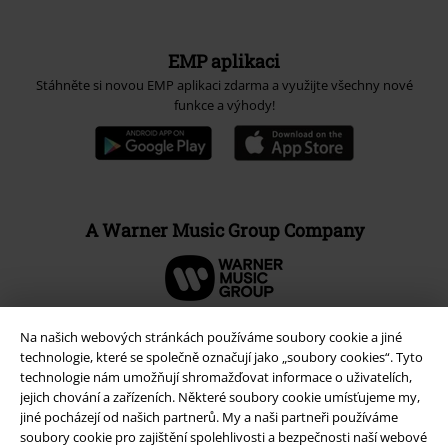
EMP aplikaci
Stáhněte si novou EMP aplikaci zdarma a využijte všechny nové
funkce a výhody!
A Warner Music Group Company
Na našich webových stránkách používáme soubory cookie a jiné
technologie, které se společně označují jako „soubory cookies“. Tyto
technologie nám umožňují shromažďovat informace o uživatelích,
jejich chování a zařízeních. Některé soubory cookie umísťujeme my,
jiné pocházejí od našich partnerů. My a naši partneři používáme
soubory cookie pro zajištění spolehlivosti a bezpečnosti naší webové