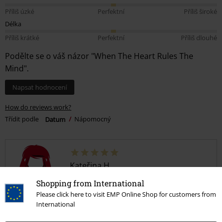
Příliš úzké
Perfektní
Příliš široké
Délka
Příliš krátké
Perfektní
Příliš dlouhé
Podělte se o váš názor "When The Heart Rules The
Mind".
Napsat hodnocení
How do reviews work?
Třídit podle
Datum
Nápomocný
Kateřina H.
4 Hodnocení
Shopping from International
Publikováno: Úterý, 12.01.2021
Please click here to visit EMP Online Shop for customers from
Výška postavy v metrech: 1,69
International
Zakoupena velikost: 3XL