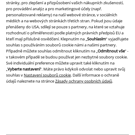
stránky, pro zlepšení a přizpůsobení vašich nákupních zkušeností,
pro provádění analýz a pro marketingové účely (např.
personalizované reklamy) na naší webové stránce, v sociálních
médiích a na webových stránkách třetích stran. Pokud jsou údaje
Právní informace
přenášeny do USA, sdílejí se pouze s partnery, na které se vztahuje
Podmínky
rozhodnutí o přiměřenosti podle platných právních předpisů EU a
kteří mají příslušné osvědčení. Klepnutím na „
Souhlasím
“ vyjadřujete
souhlas s používáním souborů cookie námi a našimi partnery.
Prohlášení
Případně můžete souhlas odmítnout kliknutím na „
Odmítnout vše
“ -
v takovém případě se budou používat jen nezbytné soubory cookie.
Ochrana osobních údajů
Své individuální preference můžete upravit také kliknutím na
„
Vyberte nastavení
“. Máte právo kdykoli odvolat nebo upravit svůj
Likvidace odpadu a ochrana životního prostředí
souhlas v
Nastavení souborů cookie
. Další informace o ochraně
údajů naleznete na stránce
Zásady ochrany osobních údajů
.
Prohlášení o shodě
Informace o přístupnosti
Nastavení souborů cookie
Odstoupení od smlouvy