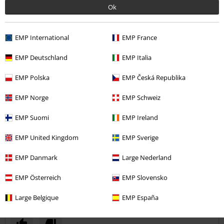
Koupit
Ok
Příjemný materiál tílka i trička. Obrázek je vlastně aplikace z krajkové
látky. Za mě super, jsem moc spokojená.
EMP International
EMP France
EMP Deutschland
EMP Italia
EMP Polska
EMP Česká Republika
Kvalita
5
Design
EMP Norge
EMP Schweiz
5
Střih
EMP Suomi
EMP Ireland
5
Šířka
EMP United Kingdom
EMP Sverige
Příliš úzké
Perfektní
Příliš široké
Délka
EMP Danmark
Large Nederland
Příliš krátké
Perfektní
Příliš dlouhé
EMP Österreich
EMP Slovensko
Ověřená recenze
Large Belgique
EMP España
Pomohlo Vám toto hodnocení?