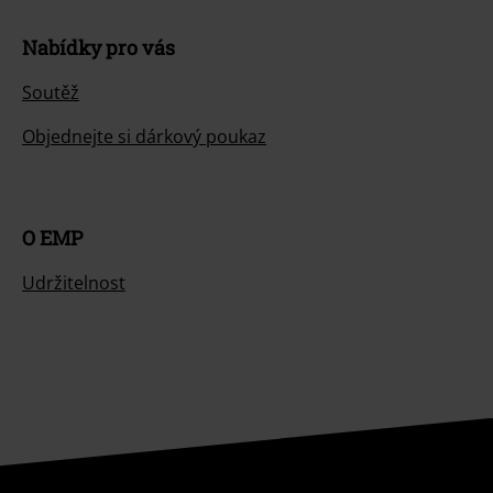
Nabídky pro vás
Soutěž
Objednejte si dárkový poukaz
O EMP
Udržitelnost