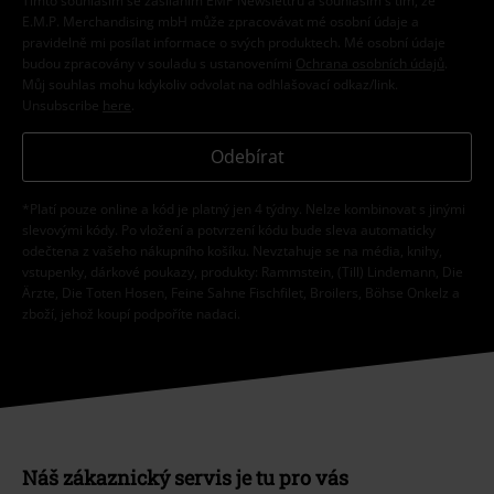
Tímto souhlasím se zasíláním EMP Newslettru a souhlasím s tím, že
E.M.P. Merchandising mbH může zpracovávat mé osobní údaje a
pravidelně mi posílat informace o svých produktech. Mé osobní údaje
budou zpracovány v souladu s ustanoveními
Ochrana osobních údajů
.
Můj souhlas mohu kdykoliv odvolat na odhlašovací odkaz/link.
Unsubscribe
here
.
Odebírat
*Platí pouze online a kód je platný jen 4 týdny. Nelze kombinovat s jinými
slevovými kódy. Po vložení a potvrzení kódu bude sleva automaticky
odečtena z vašeho nákupního košíku. Nevztahuje se na média, knihy,
vstupenky, dárkové poukazy, produkty: Rammstein, (Till) Lindemann, Die
Ärzte, Die Toten Hosen, Feine Sahne Fischfilet, Broilers, Böhse Onkelz a
zboží, jehož koupí podpoříte nadaci.
Náš zákaznický servis je tu pro vás