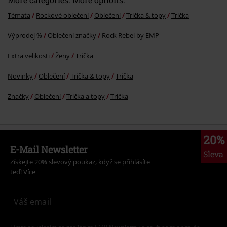
Témata
Rockové oblečení
Oblečení
Trička & topy
Trička
Výprodej %
Oblečení značky
Rock Rebel by EMP
Extra velikosti
Ženy
Trička
Novinky
Oblečení
Trička & topy
Trička
Značky
Oblečení
Trička a topy
Trička
20%
E-Mail Newsletter
Sleva
Získejte 20% slevový poukaz, když se přihlásíte
teď!
Více