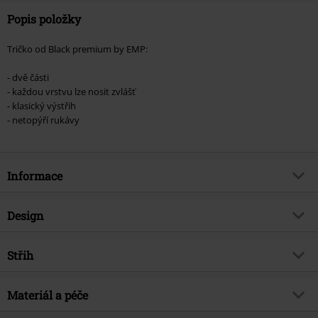
Popis položky
Tričko od Black premium by EMP:
- dvě části
- každou vrstvu lze nosit zvlášť
- klasický výstřih
- netopýří rukávy
Informace
Zboží č.
363326
Design
Název
When The Heart Rules The Mind
Typ výrobku
Tričko
Brand
Střih
Black Premium by EMP
Vzor
běžný
Exkluzivně
Ano
Střih/vrchní díl
Regular
Vytištěno
Materiál a péče
Ano
Téma produktů
Basics, Neformální oblečení,
Střih
2 v 1 - lze je nosit samostatně
Festival
Typ potisku
Celoplošní potlač