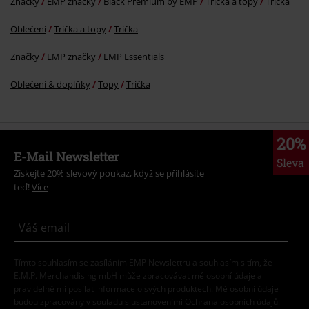
Značky
EMP značky
Black Premium by EMP
Trička a topy
Trička
Oblečení
Trička a topy
Trička
Značky
EMP značky
EMP Essentials
Oblečení & doplňky
Topy
Trička
20%
E-Mail Newsletter
Sleva
Získejte 20% slevový poukaz, když se přihlásíte
teď!
Více
Tímto souhlasím se zasíláním EMP Newslettru a souhlasím s tím, že
E.M.P. Merchandising mbH může zpracovávat mé osobní údaje a
pravidelně mi posílat informace o svých produktech. Mé osobní údaje
budou zpracovány v souladu s ustanoveními
Ochrana osobních údajů
.