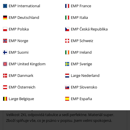
EMP International
EMP France
Ověřená recenze
Pomohlo Vám toto hodnocení?
EMP Deutschland
EMP Italia
EMP Polska
EMP Česká Republika
EMP Norge
EMP Schweiz
Komentář
EMP Suomi
EMP Ireland
EMP United Kingdom
EMP Sverige
Kateřina H.
EMP Danmark
Large Nederland
4 Hodnocení
Publikováno: Pátek, 08.01.2021
EMP Österreich
EMP Slovensko
Výška postavy v metrech: 1,69
Zakoupena velikost: 2XL
Large Belgique
EMP España
Odeslat komentář
Určitě koupit
Velikost 2XL odpovidá tabulce a sedí perfektne. Materiál super.
Zboží splňuje vše, co je psáno v popisu. Jsem velmi spokojená.