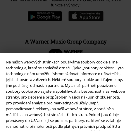
funkce a výhody!
A Warner Music Group Company
Na našich webových stránkách používáme soubory cookie a jiné
technologie, které se společně označují jako „soubory cookies“. Tyto
technologie nám umožňují shromažďovat informace o uživatelích,
jejich chování a zařízeních. Některé soubory cookie umísťujeme my,
jiné pocházejí od našich partnerů. My a naši partneři používáme
soubory cookie pro zajištění spolehlivosti a bezpečnosti naší webové
stránky, pro zlepšení a přizpůsobení vašich nákupních zkušeností,
pro provádění analýz a pro marketingové účely (např.
personalizované reklamy) na naší webové stránce, v sociálních
médiích a na webových stránkách třetích stran. Pokud jsou údaje
přenášeny do USA, sdílejí se pouze s partnery, na které se vztahuje
Právní informace
rozhodnutí o přiměřenosti podle platných právních předpisů EU a