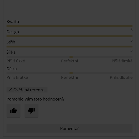
Kvalita
5
Design
5
Střih
5
Šířka
Příliš úzké
Perfektní
Příliš široké
Délka
Příliš krátké
Perfektní
Příliš dlouhé
Ověřená recenze
Pomohlo Vám toto hodnocení?
Komentář