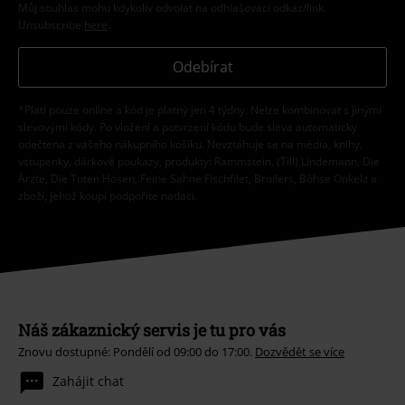
Můj souhlas mohu kdykoliv odvolat na odhlašovací odkaz/link.
Unsubscribe
here
.
Odebírat
*Platí pouze online a kód je platný jen 4 týdny. Nelze kombinovat s jinými
slevovými kódy. Po vložení a potvrzení kódu bude sleva automaticky
odečtena z vašeho nákupního košíku. Nevztahuje se na média, knihy,
vstupenky, dárkové poukazy, produkty: Rammstein, (Till) Lindemann, Die
Ärzte, Die Toten Hosen, Feine Sahne Fischfilet, Broilers, Böhse Onkelz a
zboží, jehož koupí podpoříte nadaci.
Náš zákaznický servis je tu pro vás
Znovu dostupné: Pondělí od 09:00 do 17:00.
Dozvědět se více
Zahájit chat