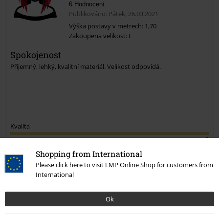
6 Hodnocení
Publikováno: Pátek, 26.03.2021
Výška postavy v metrech: 1,70
Zakoupena velikost: L
Spokojenost
Příjemný, lehký, kvalitní materiál. Velikost odpovídá.
Kvalita
5
Design
Shopping from International
5
Střih
Please click here to visit EMP Online Shop for customers from
5
Šířka
International
Příliš úzké
Perfektní
Příliš široké
Ok
Délka
Příliš krátké
Perfektní
Příliš dlouhé