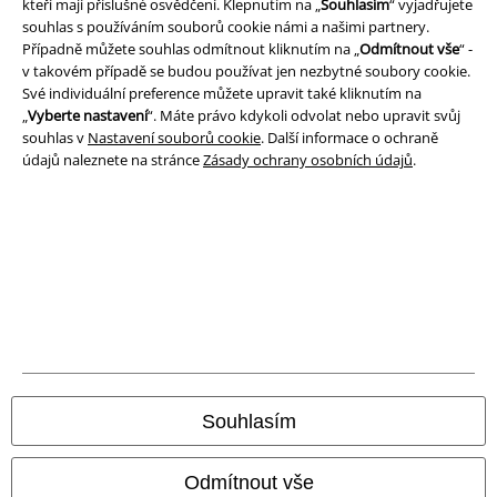
kteří mají příslušné osvědčení. Klepnutím na „
Souhlasím
“ vyjadřujete
Podmínky
souhlas s používáním souborů cookie námi a našimi partnery.
Případně můžete souhlas odmítnout kliknutím na „
Odmítnout vše
“ -
v takovém případě se budou používat jen nezbytné soubory cookie.
Prohlášení
Své individuální preference můžete upravit také kliknutím na
„
Vyberte nastavení
“. Máte právo kdykoli odvolat nebo upravit svůj
Ochrana osobních údajů
souhlas v
Nastavení souborů cookie
. Další informace o ochraně
údajů naleznete na stránce
Zásady ochrany osobních údajů
.
Likvidace odpadu a ochrana životního prostředí
Prohlášení o shodě
Informace o přístupnosti
Nastavení souborů cookie
Odstoupení od smlouvy
Souhlasím
Všechny ceny jsou včetně DPH, bez
poštovného a balného
© 1986-2026 EMP Merchandising
Odmítnout vše