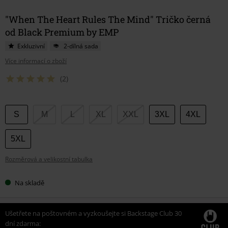
"When The Heart Rules The Mind" Tričko černá
od Black Premium by EMP
Exkluzivní
2-dílná sada
Více informací o zboží
(2)
Vyberte
S
M
L
XL
XXL
3XL
4XL
si
velikost
5XL
Rozměrová a velikostní tabulka
Na skladě
Ušetřete na poštovném a vyzkoušejte si Backstage Club 30
dní zdarma: