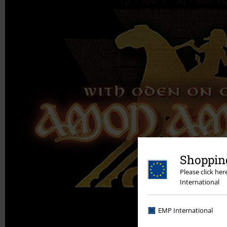
Shopping
Please click he
International
EMP International