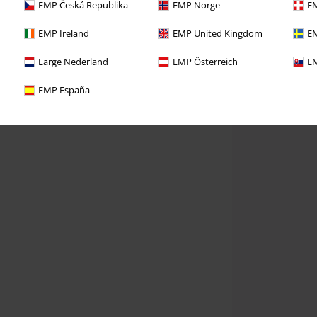
EMP Česká Republika
EMP Norge
EM
EMP Ireland
EMP United Kingdom
EM
Large Nederland
EMP Österreich
EM
EMP España