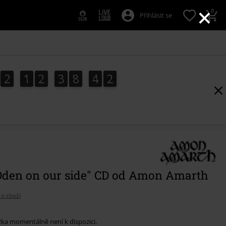
×
0
Přihlásit se
2
1
2
3
8
4
1
2
1
2
3
8
4
0
2
0
1
Oden on our side" CD od Amon Amarth
 o zboží
žka momentálně není k dispozici.