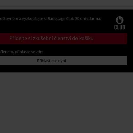
oštovném a vyzkoušejte si Backstage Club 30 dní zdarma:
Přidejte si zkušební členství do košíku
 členem, přihlaste se zde:
Přihlašte se nyní