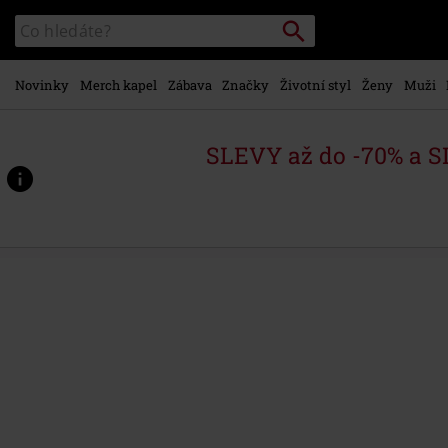
Přejít k
Vyhledávání
Katalog
hlavnímu
vyhledávání
obsahu
Novinky
Merch kapel
Zábava
Značky
Životní styl
Ženy
Muži
SLEVY až do -70% a 
https://www.emp-
shop.cz/p/with-
oden-
on-
our-
side/427335St.html