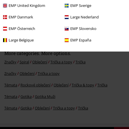
EMP United Kingdom
EMP Sverige
EMP Danmark
Large Nederland
EMP Österreich
EMP Slovensko
Kč 489,00
Large Belgique
EMP España
More categories. More options.
Značky
Spiral
Oblečení
Trička a topy
Trička
Značky
Oblečení
Trička a topy
Témata
Rockové oblečení
Oblečení
Trička & topy
Trička
Témata
Gotika
Gotika Muži
Témata
Gotika
Oblečení
Trička a topy
Trička