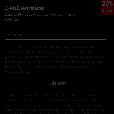
20%
E-Mail Newsletter
Sleva
Získejte 20% slevový poukaz, když se přihlásíte
teď!
Více
Tímto souhlasím se zasíláním EMP Newslettru a souhlasím s tím, že
E.M.P. Merchandising mbH může zpracovávat mé osobní údaje a
pravidelně mi posílat informace o svých produktech. Mé osobní údaje
budou zpracovány v souladu s ustanoveními
Ochrana osobních údajů
.
Můj souhlas mohu kdykoliv odvolat na odhlašovací odkaz/link.
Unsubscribe
here
.
Odebírat
*Platí pouze online a kód je platný jen 4 týdny. Nelze kombinovat s jinými
slevovými kódy. Po vložení a potvrzení kódu bude sleva automaticky
odečtena z vašeho nákupního košíku. Nevztahuje se na média, knihy,
vstupenky, dárkové poukazy, produkty: Rammstein, (Till) Lindemann, Die