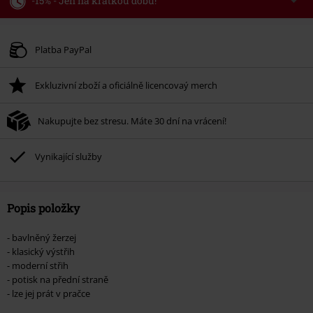
-15% - Jen na krátkou dobu!
Kód poukazu
WEEKEND
Kopírovat kód
Platné do 8/9/26
Platba PayPal
Minimální hodnota objednávky 1.299 Kč.
Exkluzivní zboží a oficiálně licencovaý merch
Po zadání kódu v košíku, se sleva uplatní automaticky.
Nelze kombinovat s jinými akciovými kódy. Sleva se nevztahuje na: knihy,
Nakupujte bez stresu. Máte 30 dní na vrácení!
média, vstupenky, Rammstein, (Till) Lindemann, Böhse Onkelz, Broilers, Die
Ärzte, Die Toten Hosen, Metality, dárkové poukazy a položky, jejichž koupí
podpoříte nadaci.
Vynikající služby
Popis položky
- bavlněný žerzej
- klasický výstřih
- moderní střih
- potisk na přední straně
- lze jej prát v pračce