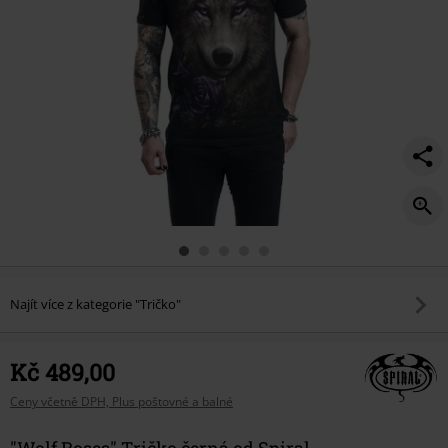
Najít více z kategorie "Tričko"
Kč 489,00
Ceny včetně DPH, Plus poštovné a balné
"Wolf Roses" Tričko černá od Spiral