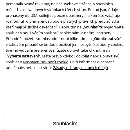
personalizované reklamy) na naší webové stránce, v sociálních
médiích a na webových stránkách třetích stran. Pokud jsou údaje
přenášeny do USA, sdílejí se pouze s partnery, na které se vztahuje
rozhodnutí o přiměřenosti podle platných právních předpisů EU a
kteří mají příslušné osvědčení. Klepnutím na „
Souhlasím
“ vyjadřujete
souhlas s používáním souborů cookie námi a našimi partnery.
Případně můžete souhlas odmítnout kliknutím na „
Odmítnout vše
“ -
v takovém případě se budou používat jen nezbytné soubory cookie.
Své individuální preference můžete upravit také kliknutím na
„
Vyberte nastavení
“. Máte právo kdykoli odvolat nebo upravit svůj
souhlas v
Nastavení souborů cookie
. Další informace o ochraně
údajů naleznete na stránce
Zásady ochrany osobních údajů
.
Právní informace
Podmínky
Prohlášení
Ochrana osobních údajů
Souhlasím
Likvidace odpadu a ochrana životního prostředí