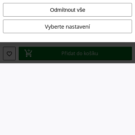
Prohlášení o shodě
Odmítnout vše
Informace o přístupnosti
Vyberte nastavení
Nastavení souborů cookie
Odstoupení od smlouvy
Přidat do košíku
Všechny ceny jsou včetně DPH, bez
poštovného a balného
© 1986-2026 EMP Merchandising
Naše online obchody
EMP International
EMP France