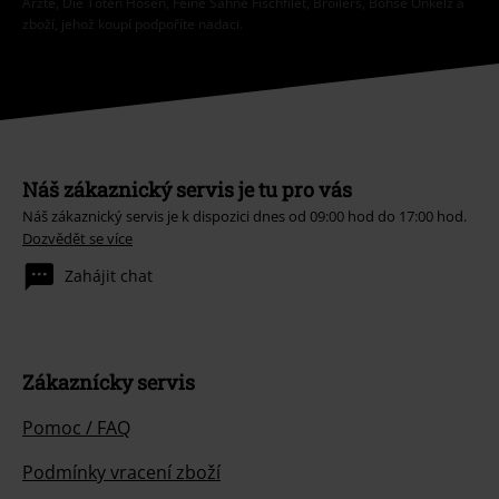
Ärzte, Die Toten Hosen, Feine Sahne Fischfilet, Broilers, Böhse Onkelz a
zboží, jehož koupí podpoříte nadaci.
Náš zákaznický servis je tu pro vás
Náš zákaznický servis je k dispozici dnes od 09:00 hod do 17:00 hod.
Dozvědět se více
Zahájit chat
Zákaznícky servis
Pomoc / FAQ
Podmínky vracení zboží