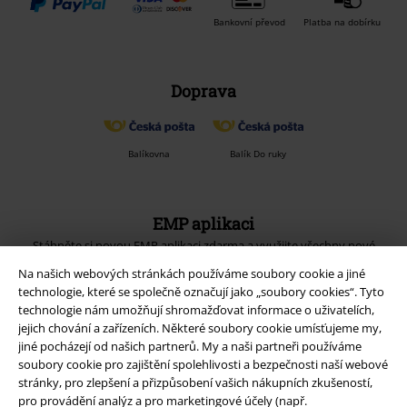
Bankovní převod
Platba na dobírku
Doprava
Balíkovna
Balík Do ruky
EMP aplikaci
Stáhněte si novou EMP aplikaci zdarma a využijte všechny nové
funkce a výhody!
Na našich webových stránkách používáme soubory cookie a jiné
technologie, které se společně označují jako „soubory cookies“. Tyto
technologie nám umožňují shromažďovat informace o uživatelích,
jejich chování a zařízeních. Některé soubory cookie umísťujeme my,
jiné pocházejí od našich partnerů. My a naši partneři používáme
soubory cookie pro zajištění spolehlivosti a bezpečnosti naší webové
A Warner Music Group Company
stránky, pro zlepšení a přizpůsobení vašich nákupních zkušeností,
pro provádění analýz a pro marketingové účely (např.