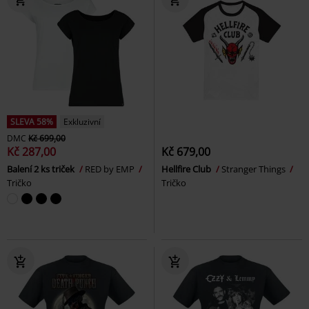
SLEVA 58%
Exkluzivní
DMC
Kč 699,00
Kč 287,00
Kč 679,00
Balení 2 ks triček
RED by EMP
Hellfire Club
Stranger Things
Tričko
Tričko