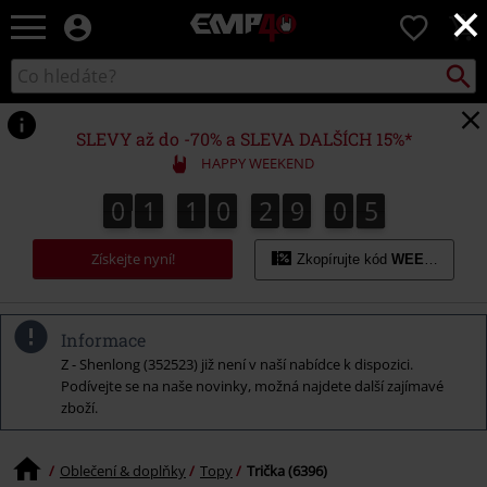
×
EMP
0
-
Hudba,
Vyhled
Katalog
TV
vyhledávání
filmy
&
SLEVY až do -70% a SLEVA DALŠÍCH 15%*
seriály,
HAPPY WEEKEND
Merch
pro
0
1
1
0
2
9
0
4
0
1
1
0
2
9
0
3
0
0
5
3
hráče,
4
Alternativní
Získejte nyní!
móda
Zkopírujte kód
WEEKEND
Informace
Z - Shenlong (352523) již není v naší nabídce k dispozici.
Podívejte se na naše novinky, možná najdete další zajímavé
zboží.
Oblečení & doplňky
Topy
Trička (6396)