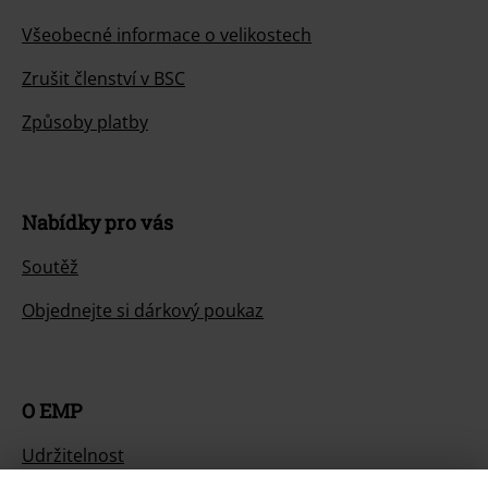
Všeobecné informace o velikostech
Zrušit členství v BSC
Způsoby platby
Nabídky pro vás
Soutěž
Objednejte si dárkový poukaz
O EMP
Udržitelnost