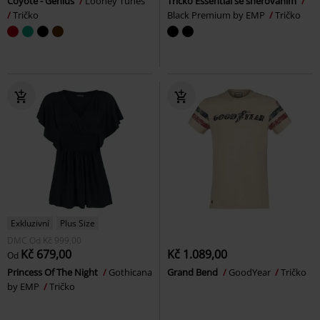
Coyote - Genius
Looney Tunes
Tričko Essential se šněrováním
Tričko
Black Premium by EMP
Tričko
Exkluzivní
Plus Size
DMC
Od
Kč 999,00
Kč 679,00
Kč 1.089,00
Od
Princess Of The Night
Gothicana
Grand Bend
GoodYear
Tričko
by EMP
Tričko