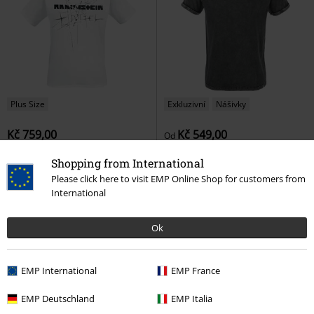
Plus Size
Exkluzivní
Nášivky
Kč 759,00
Kč 549,00
Od
Engel
Rammstein
Tričko
Heavy Soul
Black Premium by
Shopping from International
EMP
Tričko
Please click here to visit EMP Online Shop for customers from
International
Ok
EMP International
EMP France
EMP Deutschland
EMP Italia