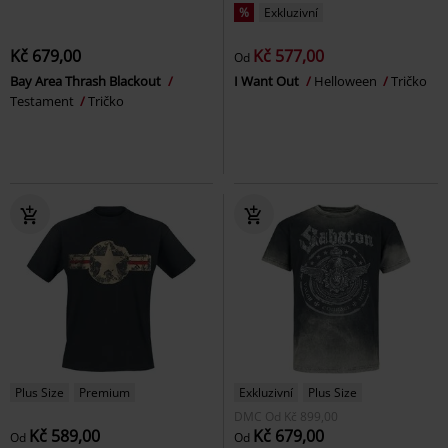
%
Exkluzivní
Kč 679,00
Kč 577,00
Od
Bay Area Thrash Blackout
I Want Out
Helloween
Tričko
Testament
Tričko
Plus Size
Premium
Exkluzivní
Plus Size
DMC
Od
Kč 899,00
Kč 589,00
Kč 679,00
Od
Od