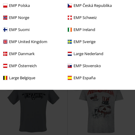
EMP Polska
EMP Česká Republika
EMP Norge
EMP Schweiz
Exkluzivní
Plus Size
Exkluzivní
Plus Size
EMP Suomi
EMP Ireland
DMC
Od
Kč 399,00
Kč 359,00
Kč 659,00
Od
Od
EMP United Kingdom
EMP Sverige
Long Back Shaped Slub Tee
RED
Burned Tattoo
Outer Vision
by EMP
Tričko
Tričko
EMP Danmark
Large Nederland
EMP Österreich
EMP Slovensko
Large Belgique
EMP España