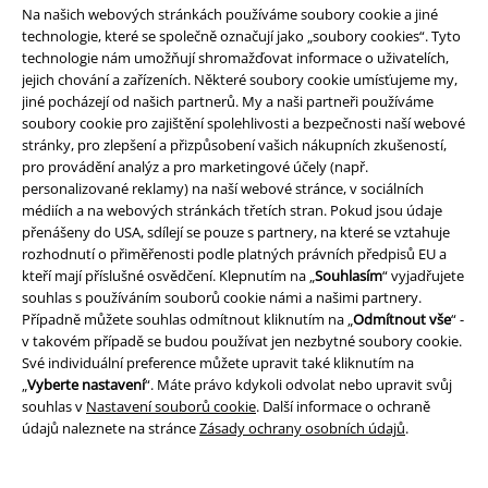
Na našich webových stránkách používáme soubory cookie a jiné
technologie, které se společně označují jako „soubory cookies“. Tyto
technologie nám umožňují shromažďovat informace o uživatelích,
jejich chování a zařízeních. Některé soubory cookie umísťujeme my,
jiné pocházejí od našich partnerů. My a naši partneři používáme
soubory cookie pro zajištění spolehlivosti a bezpečnosti naší webové
stránky, pro zlepšení a přizpůsobení vašich nákupních zkušeností,
pro provádění analýz a pro marketingové účely (např.
Staňte se součástí komunity!
personalizované reklamy) na naší webové stránce, v sociálních
médiích a na webových stránkách třetích stran. Pokud jsou údaje
přenášeny do USA, sdílejí se pouze s partnery, na které se vztahuje
rozhodnutí o přiměřenosti podle platných právních předpisů EU a
kteří mají příslušné osvědčení. Klepnutím na „
Souhlasím
“ vyjadřujete
souhlas s používáním souborů cookie námi a našimi partnery.
Případně můžete souhlas odmítnout kliknutím na „
Odmítnout vše
“ -
v takovém případě se budou používat jen nezbytné soubory cookie.
Své individuální preference můžete upravit také kliknutím na
„
Vyberte nastavení
“. Máte právo kdykoli odvolat nebo upravit svůj
souhlas v
Nastavení souborů cookie
. Další informace o ochraně
Způsoby platby
údajů naleznete na stránce
Zásady ochrany osobních údajů
.
Bankovní převod
Platba na dobírku