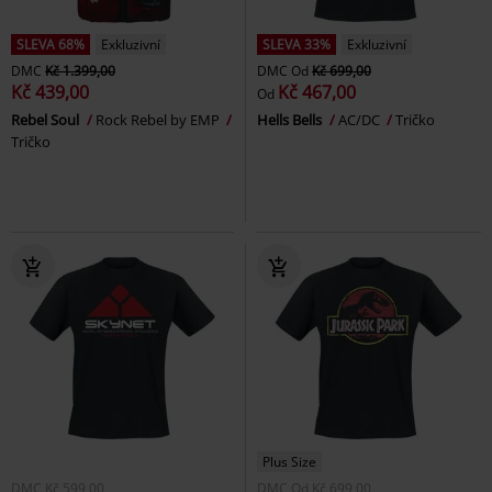
SLEVA 68%
Exkluzivní
SLEVA 33%
Exkluzivní
DMC
Kč 1.399,00
DMC
Od
Kč 699,00
Kč 439,00
Kč 467,00
Od
Rebel Soul
Rock Rebel by EMP
Hells Bells
AC/DC
Tričko
Tričko
Plus Size
DMC
Kč 599,00
DMC
Od
Kč 699,00