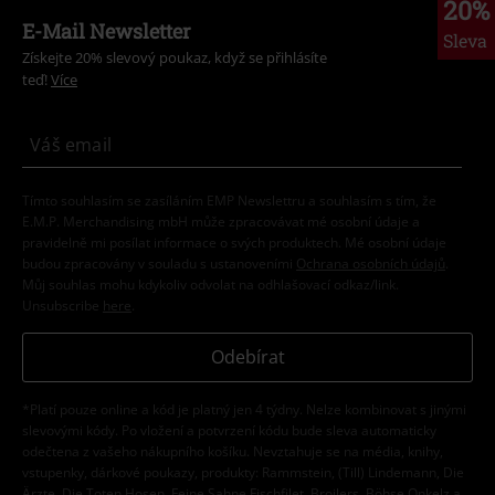
20%
E-Mail Newsletter
Sleva
Získejte 20% slevový poukaz, když se přihlásíte
teď!
Více
Tímto souhlasím se zasíláním EMP Newslettru a souhlasím s tím, že
E.M.P. Merchandising mbH může zpracovávat mé osobní údaje a
pravidelně mi posílat informace o svých produktech. Mé osobní údaje
budou zpracovány v souladu s ustanoveními
Ochrana osobních údajů
.
Můj souhlas mohu kdykoliv odvolat na odhlašovací odkaz/link.
Unsubscribe
here
.
Odebírat
*Platí pouze online a kód je platný jen 4 týdny. Nelze kombinovat s jinými
slevovými kódy. Po vložení a potvrzení kódu bude sleva automaticky
odečtena z vašeho nákupního košíku. Nevztahuje se na média, knihy,
vstupenky, dárkové poukazy, produkty: Rammstein, (Till) Lindemann, Die
Ärzte, Die Toten Hosen, Feine Sahne Fischfilet, Broilers, Böhse Onkelz a