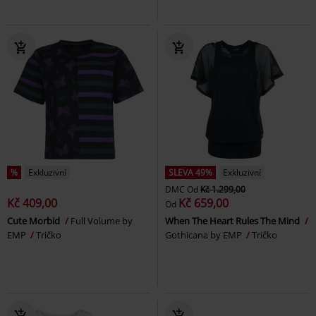
%
Exkluzivní
SLEVA 49%
Exkluzivní
DMC
Od
Kč 1.299,00
Kč 409,00
Kč 659,00
Od
Cute Morbid
Full Volume by
When The Heart Rules The Mind
EMP
Tričko
Gothicana by EMP
Tričko