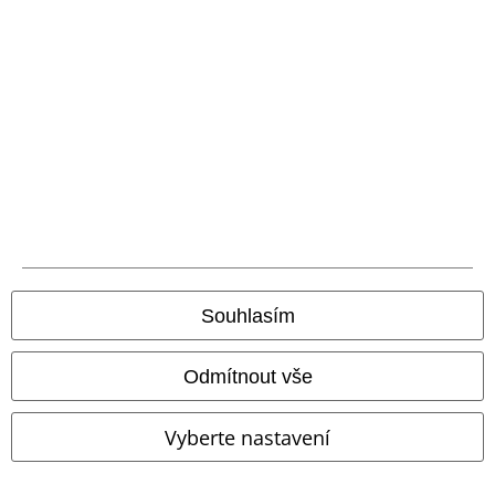
Doprava
Balíkovna
Balík Do ruky
EMP aplikaci
Stáhněte si novou EMP aplikaci zdarma a využijte všechny nové
funkce a výhody!
Souhlasím
Odmítnout vše
A Warner Music Group Company
Vyberte nastavení