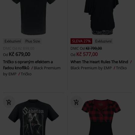
Exkluzivní
Plus Size
SLEVA 27%
Exkluzivní
DMC
Od
Kč 899,00
DMC
Od
Kč 799,00
Kč 679,00
Kč 577,00
Od
Od
Tričko s opraným efektem a
When The Heart Rules The Mind
řadou knoflíků
Black Premium
Black Premium by EMP
Tričko
by EMP
Tričko