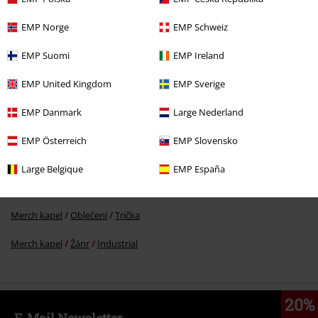
EMP Norge
EMP Schweiz
Kč 759,00
Od
EMP Suomi
EMP Ireland
EMP United Kingdom
EMP Sverige
More categories. More options.
EMP Danmark
Large Nederland
Témata
Černé oblečení
černé trička
EMP Österreich
EMP Slovensko
Oblečení & doplňky
Topy
Trička
Large Belgique
EMP España
Muži
Oblečení
Trička & topy
Trička
Merch kapel
Oblečení
Trička
Merch kapel
Žánr
Industrial
20%