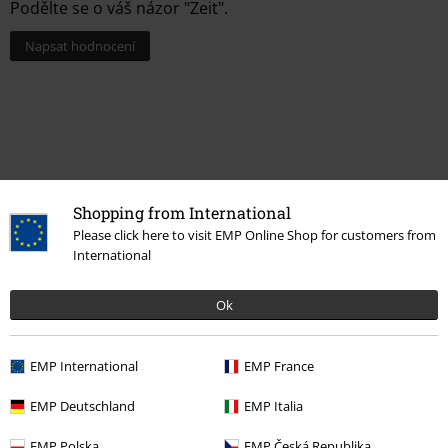
Podělte se o váš názor "Zeit".
Napsat hodnocení
Shopping from International
Please click here to visit EMP Online Shop for customers from
International
Naposledy navštívené
Ok
EMP International
EMP France
EMP Deutschland
EMP Italia
EMP Polska
EMP Česká Republika