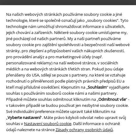
Na našich webových stránkách používáme soubory cookie a jiné
technologie, které se společně označují jako „soubory cookies“. Tyto
technologie nám umožňují shromažďovat informace o uživatelích,
jejich chování a zařízeních. Některé soubory cookie umísťujeme my,
jiné pocházejí od našich partnerů. My a naši partneři používáme
soubory cookie pro zajištění spolehlivosti a bezpečnosti naší webové
stránky, pro zlepšení a přizpůsobení vašich nákupních zkušeností,
pro provádění analýz a pro marketingové účely (např.
Právní informace
personalizované reklamy) na naší webové stránce, v sociálních
médiích a na webových stránkách třetích stran. Pokud jsou údaje
Podmínky
přenášeny do USA, sdílejí se pouze s partnery, na které se vztahuje
rozhodnutí o přiměřenosti podle platných právních předpisů EU a
Prohlášení
kteří mají příslušné osvědčení. Klepnutím na „
Souhlasím
“ vyjadřujete
souhlas s používáním souborů cookie námi a našimi partnery.
Případně můžete souhlas odmítnout kliknutím na „
Odmítnout vše
“ -
Ochrana osobních údajů
v takovém případě se budou používat jen nezbytné soubory cookie.
Své individuální preference můžete upravit také kliknutím na
Likvidace odpadu a ochrana životního prostředí
„
Vyberte nastavení
“. Máte právo kdykoli odvolat nebo upravit svůj
souhlas v
Nastavení souborů cookie
. Další informace o ochraně
Prohlášení o shodě
údajů naleznete na stránce
Zásady ochrany osobních údajů
.