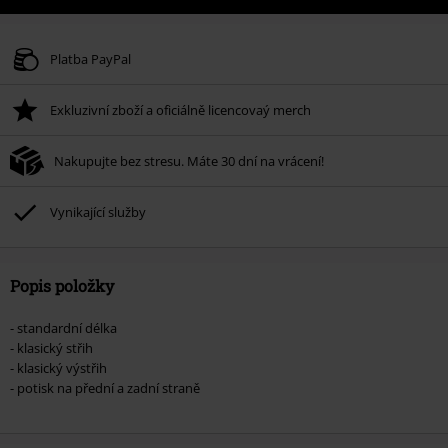
Platba PayPal
Exkluzivní zboží a oficiálně licencovaý merch
Nakupujte bez stresu. Máte 30 dní na vrácení!
Vynikající služby
Popis položky
- standardní délka
- klasický střih
- klasický výstřih
- potisk na přední a zadní straně