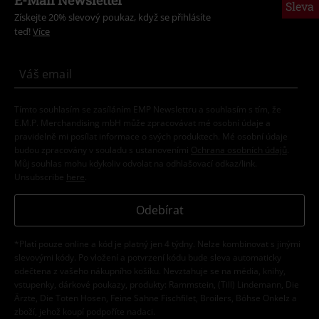
E-Mail Newsletter
Sleva
Získejte 20% slevový poukaz, když se přihlásíte
teď!
Více
Tímto souhlasím se zasíláním EMP Newslettru a souhlasím s tím, že
E.M.P. Merchandising mbH může zpracovávat mé osobní údaje a
pravidelně mi posílat informace o svých produktech. Mé osobní údaje
budou zpracovány v souladu s ustanoveními
Ochrana osobních údajů
.
Můj souhlas mohu kdykoliv odvolat na odhlašovací odkaz/link.
Unsubscribe
here
.
Odebírat
*Platí pouze online a kód je platný jen 4 týdny. Nelze kombinovat s jinými
slevovými kódy. Po vložení a potvrzení kódu bude sleva automaticky
odečtena z vašeho nákupního košíku. Nevztahuje se na média, knihy,
vstupenky, dárkové poukazy, produkty: Rammstein, (Till) Lindemann, Die
Ärzte, Die Toten Hosen, Feine Sahne Fischfilet, Broilers, Böhse Onkelz a
zboží, jehož koupí podpoříte nadaci.