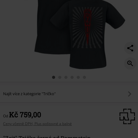
Najít více z kategorie "Tričko"
Kč 759,00
Od
Ceny včetně DPH, Plus poštovné a balné
"Zeit" Tričko černá od Rammstein