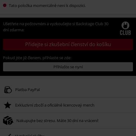
Tato položka momentálně není k dispozici.
Ušetřete na poštovném a vyzkoušejte si Backstage Club 30
dní zdarma:
Přidejte si zkušební členství do košíku
Pokud jste již členem, přihlaste se zde:
Přihlašte se nyní
Platba PayPal
Exkluzivní zboží a oficiálně licencovaý merch
Nakupujte bez stresu. Máte 30 dní na vrácení!