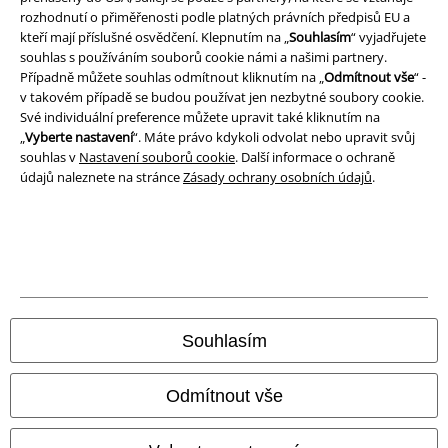
rozhodnutí o přiměřenosti podle platných právních předpisů EU a
Ochrana osobních údajů
kteří mají příslušné osvědčení. Klepnutím na „
Souhlasím
“ vyjadřujete
souhlas s používáním souborů cookie námi a našimi partnery.
Případně můžete souhlas odmítnout kliknutím na „
Odmítnout vše
“ -
Likvidace odpadu a ochrana životního prostředí
v takovém případě se budou používat jen nezbytné soubory cookie.
Své individuální preference můžete upravit také kliknutím na
Prohlášení o shodě
„
Vyberte nastavení
“. Máte právo kdykoli odvolat nebo upravit svůj
souhlas v
Nastavení souborů cookie
. Další informace o ochraně
Informace o přístupnosti
údajů naleznete na stránce
Zásady ochrany osobních údajů
.
Nastavení souborů cookie
Odstoupení od smlouvy
Všechny ceny jsou včetně DPH, bez
poštovného a balného
© 1986-2026 EMP Merchandising
Souhlasím
Odmítnout vše
Naše online obchody