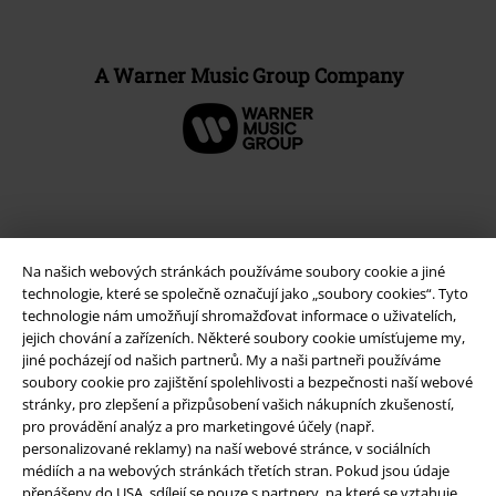
A Warner Music Group Company
Na našich webových stránkách používáme soubory cookie a jiné
technologie, které se společně označují jako „soubory cookies“. Tyto
technologie nám umožňují shromažďovat informace o uživatelích,
jejich chování a zařízeních. Některé soubory cookie umísťujeme my,
jiné pocházejí od našich partnerů. My a naši partneři používáme
soubory cookie pro zajištění spolehlivosti a bezpečnosti naší webové
Právní informace
stránky, pro zlepšení a přizpůsobení vašich nákupních zkušeností,
pro provádění analýz a pro marketingové účely (např.
Podmínky
personalizované reklamy) na naší webové stránce, v sociálních
médiích a na webových stránkách třetích stran. Pokud jsou údaje
Prohlášení
přenášeny do USA, sdílejí se pouze s partnery, na které se vztahuje