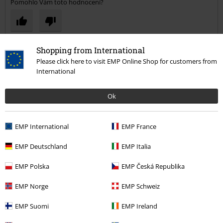
Pomohlo Vám toto hodnocení?
Shopping from International
Komentář
Please click here to visit EMP Online Shop for customers from
International
Jana K.
Ok
11 Hodnocení
Publikováno: Středa, 10.02.2021
EMP International
EMP France
Výška postavy v metrech: 1,68
Zakoupena velikost: XS
EMP Deutschland
EMP Italia
Odeslat komentář
Jana
EMP Polska
EMP Česká Republika
Kalhoty jsou z kvalitní kůže,měkké a příjemné na těle....velikost S
jsem nakonec vyměnila za XS-lépe vypadají,když jsou těsnější.
EMP Norge
EMP Schweiz
EMP Suomi
EMP Ireland