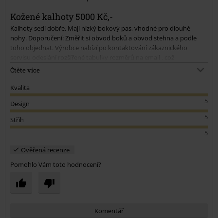
Odeslat komentář
Kožené kalhoty 5000 Kč,-
Kalhoty sedí dobře. Mají nízký bokový pas, vhodné pro dlouhé
nohy. Doporučení: Změřit si obvod boků a obvod stehna a podle
toho objednat. Výrobce nabízí po kontaktování zákaznického
servisu odeslání rozšířené tabulky rozměrů na email , což
doporučuji. Boky sedí naprosto těsně. Pozor, nebojte se prvního
Čtěte více
nedotažení knoflíku, pokud Vám budou kalhoty těsné, kůže se
povolí. Zvýrazňují ženskou postavu. Já brala míru L - 183 cm, 69 kg.
Kvalita
Nohavice dlouhé až na zem a lze možno zkrátit. Luxusní výrobek.
5
Design
Oblast zadku až do půli stehen podšita podšívkou.
5
Střih
5
Ověřená recenze
Pomohlo Vám toto hodnocení?
Komentář