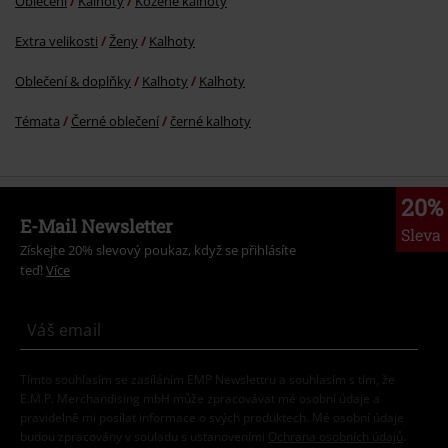
Oblečení
Kalhoty
Kožené kalhoty
Extra velikosti
Ženy
Kalhoty
Oblečení & doplňky
Kalhoty
Kalhoty
Témata
Černé oblečení
černé kalhoty
20%
E-Mail Newsletter
Sleva
Získejte 20% slevový poukaz, když se přihlásíte
teď!
Více
Tímto souhlasím se zasíláním EMP Newslettru a souhlasím s tím, že
E.M.P. Merchandising mbH může zpracovávat mé osobní údaje a
pravidelně mi posílat informace o svých produktech. Mé osobní údaje
budou zpracovány v souladu s ustanoveními
Ochrana osobních údajů
.