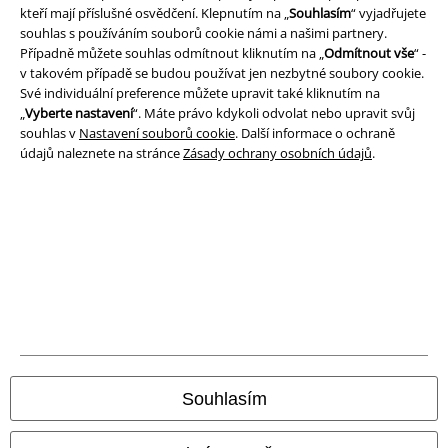
kteří mají příslušné osvědčení. Klepnutím na „
Souhlasím
“ vyjadřujete
Podmínky
souhlas s používáním souborů cookie námi a našimi partnery.
Případně můžete souhlas odmítnout kliknutím na „
Odmítnout vše
“ -
Prohlášení
v takovém případě se budou používat jen nezbytné soubory cookie.
Své individuální preference můžete upravit také kliknutím na
Ochrana osobních údajů
„
Vyberte nastavení
“. Máte právo kdykoli odvolat nebo upravit svůj
souhlas v
Nastavení souborů cookie
. Další informace o ochraně
údajů naleznete na stránce
Zásady ochrany osobních údajů
.
Likvidace odpadu a ochrana životního prostředí
Prohlášení o shodě
Informace o přístupnosti
Nastavení souborů cookie
Odstoupení od smlouvy
Všechny ceny jsou včetně DPH, bez
poštovného a balného
Souhlasím
© 1986-2026 EMP Merchandising