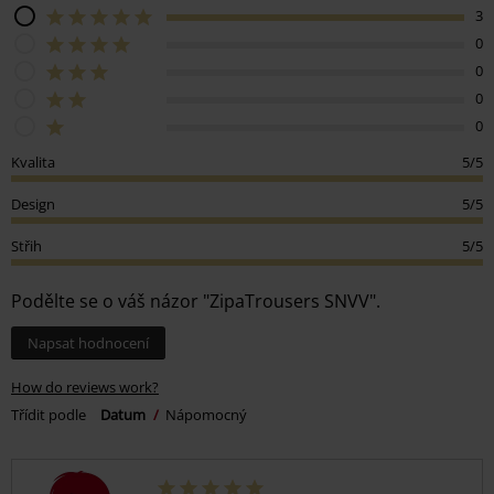
3
0
0
0
0
Kvalita
5/5
Design
5/5
Střih
5/5
Podělte se o váš názor "ZipaTrousers SNVV".
Napsat hodnocení
How do reviews work?
Třídit podle
Datum
Nápomocný