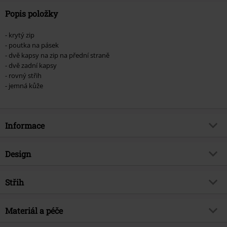
Popis položky
- krytý zip
- poutka na pásek
- dvě kapsy na zip na přední straně
- dvě zadní kapsy
- rovný střih
- jemná kůže
Informace
Zboží č.
398175
Design
Název
ZipaTrousers SNVV
Typ výrobku
Kožené nohavice
Brand
Střih
Mauritius
Vzor
běžný
Téma produktů
Basics
Forma střihu - kalhot
Slim
Způsob zapínání
Materiál a péče
Zip, Knoflík
Datum vydání
8/7/19
Výška pasu
Low Rise - nízký pas
Kapsy
Zadní kapsy, Kapsy se zipem