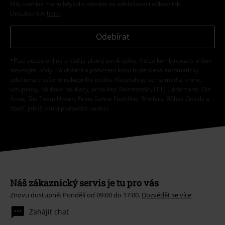
Můj souhlas mohu kdykoliv odvolat na odhlašovací odkaz/link.
Unsubscribe
here
.
Odebírat
*Platí pouze online a kód je platný jen 4 týdny. Nelze kombinovat s jinými
slevovými kódy. Po vložení a potvrzení kódu bude sleva automaticky
odečtena z vašeho nákupního košíku. Nevztahuje se na média, knihy,
vstupenky, dárkové poukazy, produkty: Rammstein, (Till) Lindemann, Die
Ärzte, Die Toten Hosen, Feine Sahne Fischfilet, Broilers, Böhse Onkelz a
zboží, jehož koupí podpoříte nadaci.
Náš zákaznický servis je tu pro vás
Znovu dostupné: Pondělí od 09:00 do 17:00.
Dozvědět se více
Zahájit chat