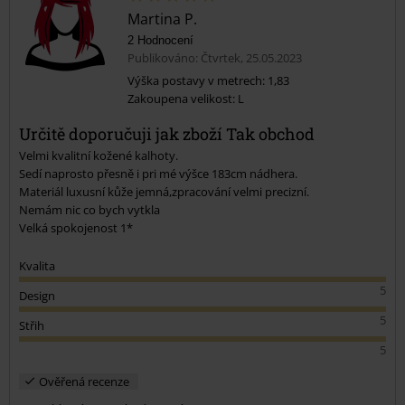
Martina P.
2 Hodnocení
Publikováno: Čtvrtek, 25.05.2023
Výška postavy v metrech: 1,83
Zakoupena velikost: L
Určitě doporučuji jak zboží Tak obchod
Velmi kvalitní kožené kalhoty.
Sedí naprosto přesně i pri mé výšce 183cm nádhera.
Materiál luxusní kůže jemná,zpracování velmi precizní.
Nemám nic co bych vytkla
Velká spokojenost 1*
Kvalita
5
Design
5
Střih
5
Ověřená recenze