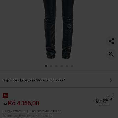
Najít více z kategorie "Kožené nohavice"
%
Kč 4.156,00
Od
Ceny včetně DPH, Plus poštovné a balné
30 dní – nejlepší cena
:
Kč 3.128,80