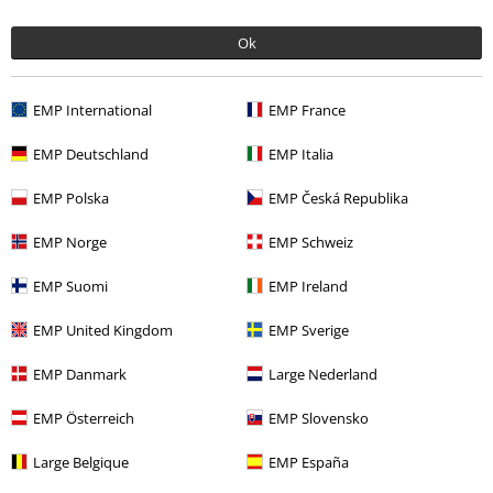
Ok
More categories. More options.
Merch kapel
Média
CD
EMP International
EMP France
Výprodej %
Média
CDs
EMP Deutschland
EMP Italia
Merch kapel
Žánr
Punkrock
EMP Polska
EMP Česká Republika
Merch kapel
Top Bands
Kopfecho
EMP Norge
EMP Schweiz
Merch kapel
Žánr
Rock
EMP Suomi
EMP Ireland
EMP United Kingdom
EMP Sverige
20%
EMP Danmark
Large Nederland
E-Mail Newsletter
Sleva
Získejte 20% slevový poukaz, když se přihlásíte
EMP Österreich
EMP Slovensko
teď!
Více
Large Belgique
EMP España