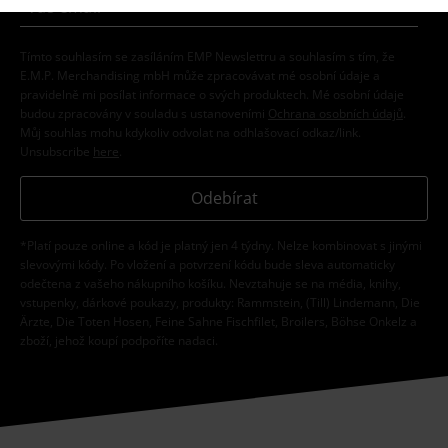
Tímto souhlasím se zasíláním EMP Newslettru a souhlasím s tím, že
E.M.P. Merchandising mbH může zpracovávat mé osobní údaje a
pravidelně mi posílat informace o svých produktech. Mé osobní údaje
budou zpracovány v souladu s ustanoveními
Ochrana osobních údajů
.
Můj souhlas mohu kdykoliv odvolat na odhlašovací odkaz/link.
Unsubscribe
here
.
Odebírat
*Platí pouze online a kód je platný jen 4 týdny. Nelze kombinovat s jinými
slevovými kódy. Po vložení a potvrzení kódu bude sleva automaticky
odečtena z vašeho nákupního košíku. Nevztahuje se na média, knihy,
vstupenky, dárkové poukazy, produkty: Rammstein, (Till) Lindemann, Die
Ärzte, Die Toten Hosen, Feine Sahne Fischfilet, Broilers, Böhse Onkelz a
zboží, jehož koupí podpoříte nadaci.