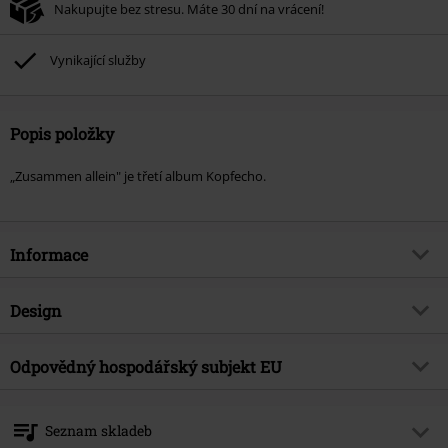
Nakupujte bez stresu. Máte 30 dní na vrácení!
Vynikající služby
Popis položky
„Zusammen allein" je třetí album Kopfecho.
Informace
Zboží č.
569964
Design
Název
Zusammen allein
Typ výrobku
CD
Hudební žánr
Odpovědný hospodářský subjekt EU
Punk rock
Média - formát 1-3
CD
Téma produktů
Kapely
Warner Music Group Germany Holding GmbH
Alter Wandrahm 14
Kapela
Kopfecho
Seznam skladeb
20457 Hamburg