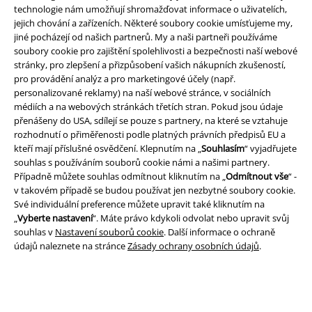
technologie nám umožňují shromažďovat informace o uživatelích,
jejich chování a zařízeních. Některé soubory cookie umísťujeme my,
jiné pocházejí od našich partnerů. My a naši partneři používáme
soubory cookie pro zajištění spolehlivosti a bezpečnosti naší webové
stránky, pro zlepšení a přizpůsobení vašich nákupních zkušeností,
Právní informace
pro provádění analýz a pro marketingové účely (např.
personalizované reklamy) na naší webové stránce, v sociálních
Podmínky
médiích a na webových stránkách třetích stran. Pokud jsou údaje
přenášeny do USA, sdílejí se pouze s partnery, na které se vztahuje
Prohlášení
rozhodnutí o přiměřenosti podle platných právních předpisů EU a
kteří mají příslušné osvědčení. Klepnutím na „
Souhlasím
“ vyjadřujete
Ochrana osobních údajů
souhlas s používáním souborů cookie námi a našimi partnery.
Případně můžete souhlas odmítnout kliknutím na „
Odmítnout vše
“ -
v takovém případě se budou používat jen nezbytné soubory cookie.
Likvidace odpadu a ochrana životního prostředí
Své individuální preference můžete upravit také kliknutím na
„
Vyberte nastavení
“. Máte právo kdykoli odvolat nebo upravit svůj
Prohlášení o shodě
souhlas v
Nastavení souborů cookie
. Další informace o ochraně
údajů naleznete na stránce
Zásady ochrany osobních údajů
.
Informace o přístupnosti
Nastavení souborů cookie