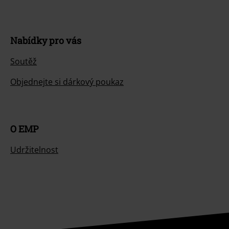
Nabídky pro vás
Soutěž
Objednejte si dárkový poukaz
O EMP
Udržitelnost