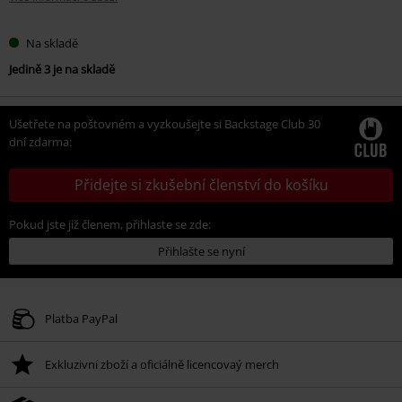
Na skladě
Jedině 3 je na skladě
Ušetřete na poštovném a vyzkoušejte si Backstage Club 30
dní zdarma:
Přidejte si zkušební členství do košíku
Pokud jste již členem, přihlaste se zde:
Přihlašte se nyní
Platba PayPal
Exkluzivní zboží a oficiálně licencovaý merch