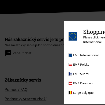
Shopping
Please click he
Náš zákaznický servis je tu pro vás
International
Náš zákaznický servis je k dispozici dnes od 09:00 hod do 17:00 hod.
Dozv
Zahájit chat
EMP International
EMP Polska
EMP Suomi
Zákaznícky servis
EMP Danmark
Pomoc / FAQ
Large Belgique
Podmínky vracení zboží