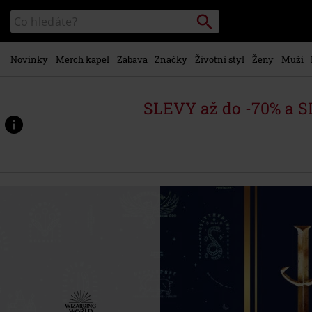
Přejít k
Vyhledávání
Katalog
hlavnímu
vyhledávání
obsahu
Novinky
Merch kapel
Zábava
Značky
Životní styl
Ženy
Muži
SLEVY až do -70% a 