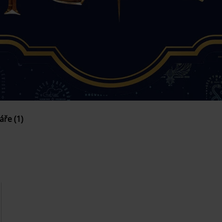
áře (1)