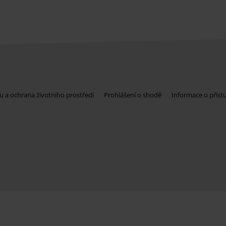
u a ochrana životního prostředí
Prohlášení o shodě
Informace o příst