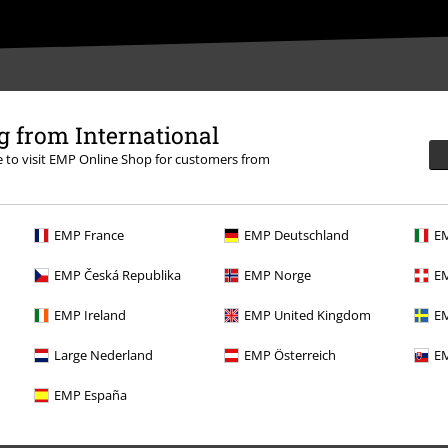
 from International
re to visit EMP Online Shop for customers from
ědět se více
EMP France
EMP Deutschland
EM
EMP Česká Republika
EMP Norge
EM
EMP Ireland
EMP United Kingdom
EM
Nabídky pro vás
Large Nederland
EMP Österreich
EM
Soutěž
EMP España
Objednejte si dárkový poukaz