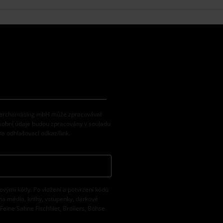
 Merchandising mbH může zpracovávat
osobní údaje budou zpracovány v souladu
na odhlašovací odkaz/link.
vovými kódy. Po vložení a potvrzení kódu
na média, knihy, vstupenky, dárkové
eine Sahne Fischfilet, Broilers, Böhse