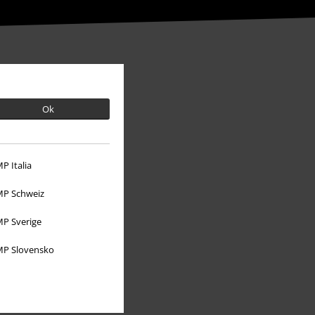
Ok
P Italia
P Schweiz
P Sverige
O EMP
P Slovensko
Udržitelnost