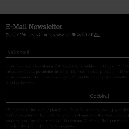
E-Mail Newsletter
Získejte 20% slevový poukaz, když se přihlásíte teď!
Více
Tímto souhlasím se zasíláním EMP Newslettru a souhlasím s tím, že E.M.P.
mé osobní údaje a pravidelně mi posílat informace o svých produktech. Mé 
s ustanoveními
Ochrana osobních údajů
. Můj souhlas mohu kdykoliv odvolat 
Unsubscribe
here
.
Odebírat
*Platí pouze online a kód je platný jen 4 týdny. Nelze kombinovat s jinými sle
bude sleva automaticky odečtena z vašeho nákupního košíku. Nevztahuje se 
poukazy, produkty: Rammstein, (Till) Lindemann, Die Ärzte, Die Toten Hosen, F
Onkelz a zboží, jehož koupí podpoříte nadaci.