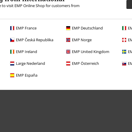
re to visit EMP Online Shop for customers from
Nabídky pro vás
EMP France
EMP Deutschland
EM
Soutěž
EMP Česká Republika
EMP Norge
EM
Objednejte si dárkový poukaz
EMP Ireland
EMP United Kingdom
EM
Large Nederland
EMP Österreich
EM
EMP España