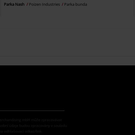
Parka Nash
Poizen Industries
Parka bunda
 Merchandising mbH může zpracovávat
osobní údaje budou zpracovány v souladu
na odhlašovací odkaz/link.