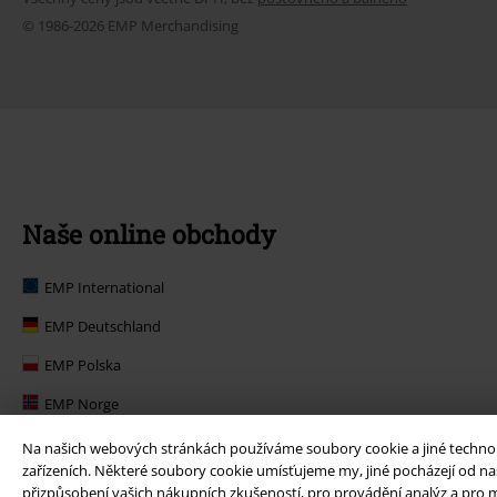
© 1986-2026 EMP Merchandising
Naše online obchody
EMP International
EMP Deutschland
EMP Polska
EMP Norge
EMP Suomi
Na našich webových stránkách používáme soubory cookie a jiné technolog
zařízeních. Některé soubory cookie umísťujeme my, jiné pocházejí od naš
EMP United Kingdom
přizpůsobení vašich nákupních zkušeností, pro provádění analýz a pro m