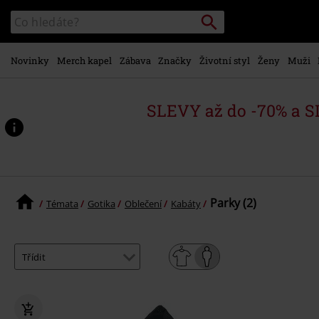
Přejít k
Vyhledávání
Katalog
hlavnímu
vyhledávání
obsahu
Novinky
Merch kapel
Zábava
Značky
Životní styl
Ženy
Muži
SLEVY až do -70% a 
Parky (2)
Témata
Gotika
Oblečení
Kabáty