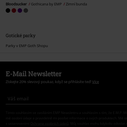
Bloodsucker
Gothicana by EMP
Zimní bunda
Gotické parky
Parky v EMP Goth Shopu
E-Mail Newsletter
Získejte 20% slevový poukaz, když se přihlásíte teď!
Více
Tímto souhlasím se zasíláním EMP Newslettru a souhlasím s tím, že E.M.P.
mé osobní údaje a pravidelně mi posílat informace o svých produktech. Mé 
s ustanoveními
Ochrana osobních údajů
. Můj souhlas mohu kdykoliv odvolat 