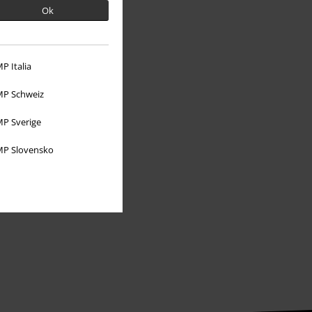
Ok
O EMP
P Italia
Udržitelnost
P Schweiz
P Sverige
P Slovensko