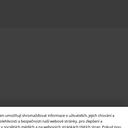
ám umožňují shromažďovat informace o uživatelích, jejich chování a
lehlivosti a bezpečnosti naší webové stránky, pro zlepšení a
v sociálních médiích a na webových stránkách třetích stran. Pokud jsou