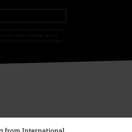
vovými kódy. Po vložení a potvrzení kódu
na média, knihy, vstupenky, dárkové
eine Sahne Fischfilet, Broilers, Böhse
 from International