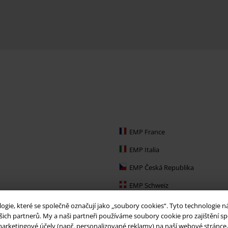
EMP France
EMP Italia
EMP Česká Republika
EMP Schweiz
EMP Ireland
ie, které se společně označují jako „soubory cookies“. Tyto technologie n
ich partnerů. My a naši partneři používáme soubory cookie pro zajištění spo
EMP Sverige
arketingové účely (např. personalizované reklamy) na naší webové stránce, 