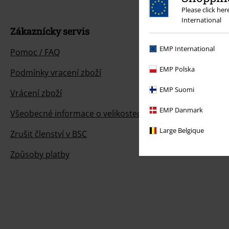
Please click he
International
Zákaznícky servis
EMP International
Pomoc / FAQ
EMP Polska
Podmínky vracení zboží
EMP Suomi
Vrácení zboží
EMP Danmark
Všeobecné informace o velikostech
Large Belgique
Zrušit členství v BSC
Způsoby platby