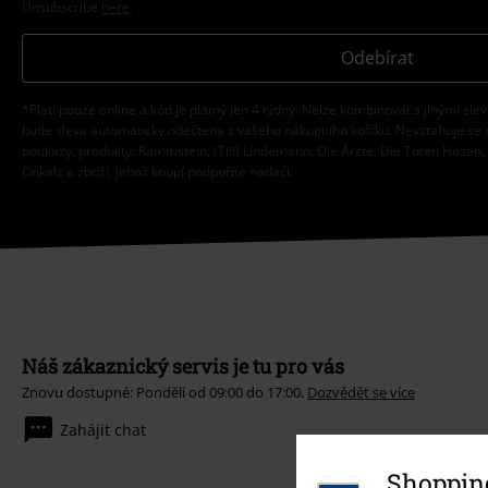
Unsubscribe
here
.
Odebírat
*Platí pouze online a kód je platný jen 4 týdny. Nelze kombinovat s jinými sle
bude sleva automaticky odečtena z vašeho nákupního košíku. Nevztahuje se 
poukazy, produkty: Rammstein, (Till) Lindemann, Die Ärzte, Die Toten Hosen, F
Onkelz a zboží, jehož koupí podpoříte nadaci.
Náš zákaznický servis je tu pro vás
Znovu dostupné: Pondělí od 09:00 do 17:00.
Dozvědět se více
Zahájit chat
Shopping