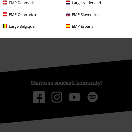
EMP Danmark
Large Nederland
O EMP
EMP Österreich
EMP Slovensko
Udržitelnost
Large Belgique
EMP España
Staňte se součástí komunity!