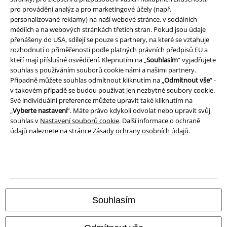
pro provádění analýz a pro marketingové účely (např.
Ochrana osobních údajů
personalizované reklamy) na naší webové stránce, v sociálních
médiích a na webových stránkách třetích stran. Pokud jsou údaje
Likvidace odpadu a ochrana životního prostředí
přenášeny do USA, sdílejí se pouze s partnery, na které se vztahuje
rozhodnutí o přiměřenosti podle platných právních předpisů EU a
Prohlášení o shodě
kteří mají příslušné osvědčení. Klepnutím na „
Souhlasím
“ vyjadřujete
souhlas s používáním souborů cookie námi a našimi partnery.
Informace o přístupnosti
Případně můžete souhlas odmítnout kliknutím na „
Odmítnout vše
“ -
v takovém případě se budou používat jen nezbytné soubory cookie.
Své individuální preference můžete upravit také kliknutím na
Nastavení souborů cookie
„
Vyberte nastavení
“. Máte právo kdykoli odvolat nebo upravit svůj
souhlas v
Nastavení souborů cookie
. Další informace o ochraně
Odstoupení od smlouvy
údajů naleznete na stránce
Zásady ochrany osobních údajů
.
Všechny ceny jsou včetně DPH, bez
poštovného a balného
© 1986-2026 EMP Merchandising
Souhlasím
Naše online obchody