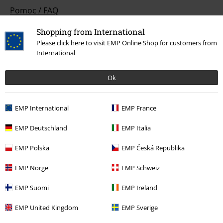
Pomoc / FAQ
Podmínky vracení zboží
Shopping from International
Please click here to visit EMP Online Shop for customers from
Vrácení zboží
International
Všeobecné informace o velikostech
Ok
Zrušit členství v BSC
EMP International
EMP France
Způsoby platby
EMP Deutschland
EMP Italia
EMP Polska
EMP Česká Republika
Nabídky pro vás
EMP Norge
EMP Schweiz
Soutěž
EMP Suomi
EMP Ireland
Objednejte si dárkový poukaz
EMP United Kingdom
EMP Sverige