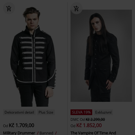
Dekorativní detail
Plus Size
SLEVA 19%
Exkluzivní
DMC
Od
Kč 2.299,00
Kč 1.709,00
Kč 1.852,00
Od
Od
Military Drummer
Banned
The Vampire Of Time And