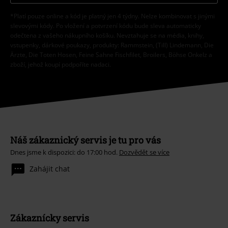
*Platí pouze online a kód je platný jen 4 týdny. Nelze kombinovat s jinými
slevovými kódy. Po vložení a potvrzení kódu bude sleva automaticky
odečtena z vašeho nákupního košíku. Nevztahuje se na média, knihy,
vstupenky, dárkové poukazy, produkty: Rammstein, (Till) Lindemann, Die
Ärzte, Die Toten Hosen, Feine Sahne Fischfilet, Broilers, Böhse Onkelz a
zboží, jehož koupí podpoříte nadaci.
Náš zákaznický servis je tu pro vás
Dnes jsme k dispozici: do 17:00 hod.
Dozvědět se více
Zahájit chat
Zákaznícky servis