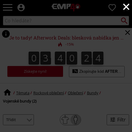
×
EMP
0
-
Hudba,
Vyhled
Katalog
TV
vyhledávání
filmy
&
Je to tady! Afterwork Deals: blesková nabídka jen do půlnoci!
seriály,
-15%
Merch
pro
0
3
4
0
2
4
0
3
4
0
2
3
5
4
3
hráče,
Alternativní
móda
Získejte nyní!
Zkopírujte kód
AFTERWORK
Témata
Rockové oblečení
Oblečení
Bundy
Vojenské bundy (2)
Filtr