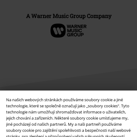
A Warner Music Group Company
Na našich webových stránkách používáme soubory cookie a jiné
Právní informace
technologie, které se společně označují jako „soubory cookies“. Tyto
technologie nám umožňují shromažďovat informace o uživatelích,
Podmínky
jejich chování a zařízeních. Některé soubory cookie umísťujeme my,
jiné pocházejí od našich partnerů. My a naši partneři používáme
Prohlášení
soubory cookie pro zajištění spolehlivosti a bezpečnosti naší webové
stránky, pro zlepšení a přizpůsobení vašich nákupních zkušeností,