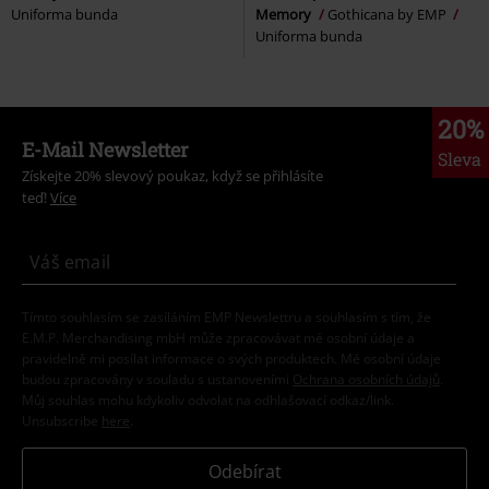
Uniforma bunda
Memory
Gothicana by EMP
Uniforma bunda
20%
E-Mail Newsletter
Sleva
Získejte 20% slevový poukaz, když se přihlásíte
teď!
Více
Tímto souhlasím se zasíláním EMP Newslettru a souhlasím s tím, že
E.M.P. Merchandising mbH může zpracovávat mé osobní údaje a
pravidelně mi posílat informace o svých produktech. Mé osobní údaje
budou zpracovány v souladu s ustanoveními
Ochrana osobních údajů
.
Můj souhlas mohu kdykoliv odvolat na odhlašovací odkaz/link.
Unsubscribe
here
.
Odebírat