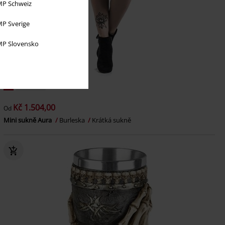
P Schweiz
P Sverige
P Slovensko
%
Plus Size
Kč 1.504,00
Od
Mini sukně Aura
Burleska
Krátká sukně