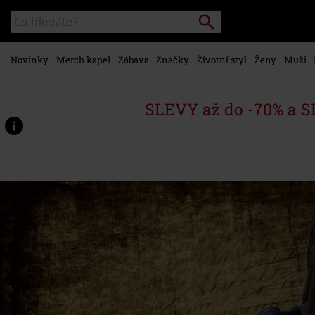
Přejít k
Vyhledávání
Katalog
hlavnímu
vyhledávání
obsahu
Novinky
Merch kapel
Zábava
Značky
Životní styl
Ženy
Muži
SLEVY až do -70% a 