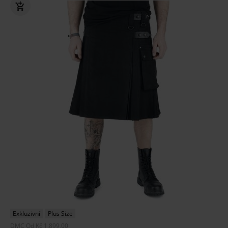
Exkluzivní
Plus Size
DMC
Od
Kč 1.899,00