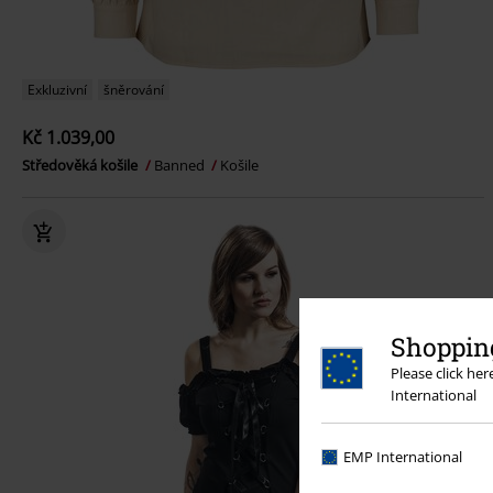
Exkluzivní
šněrování
Kč 1.039,00
Středověká košile
Banned
Košile
Shopping
Please click he
International
EMP International