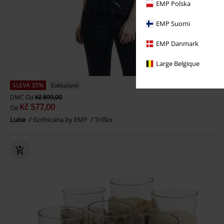
EMP Polska
EMP Suomi
EMP Danmark
Large Belgique
SLEVA 35%
Exkluzivní
DMC
Od
Kč 899,00
Kč 577,00
Od
Luise
Gothicana by EMP
Tričko