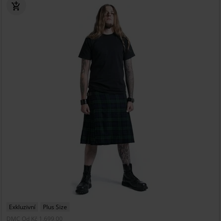
Exkluzivní
Plus Size
DMC
Od
Kč 1.699,00