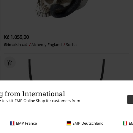
Kč 1.059,00
Grimalkin cat
Alchemy England
Socha
 from International
re to visit EMP Online Shop for customers from
EMP France
EMP Deutschland
EM