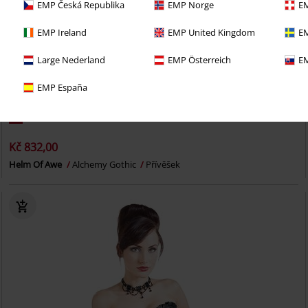
EMP Česká Republika
EMP Norge
EM
EMP Ireland
EMP United Kingdom
EM
Large Nederland
EMP Österreich
EM
EMP España
%
Kč 832,00
Helm Of Awe
Alchemy Gothic
Přívěšek