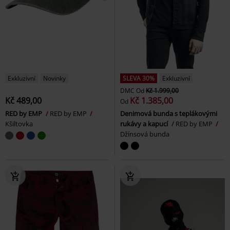
Exkluzivní
Novinky
SLEVA 30%
Exkluzivní
DMC
Od
Kč 1.999,00
Kč 489,00
Kč 1.385,00
Od
RED by EMP
RED by EMP
Denimová bunda s teplákovými
Kšiltovka
rukávy a kapucí
RED by EMP
Džínsová bunda