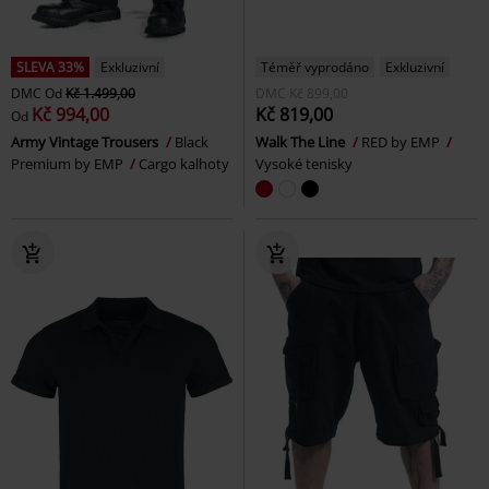
SLEVA 33%
Exkluzivní
Téměř vyprodáno
Exkluzivní
DMC
Od
Kč 1.499,00
DMC
Kč 899,00
Kč 994,00
Kč 819,00
Od
Army Vintage Trousers
Black
Walk The Line
RED by EMP
Premium by EMP
Cargo kalhoty
Vysoké tenisky