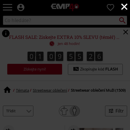
×
EMP
0
-
Hudba,
Vyhled
Katalog
TV
vyhledávání
filmy
&
FLASH SALE: Získejte EXTRA 10% SLEVU (téměř) NA VŠE*
seriály,
Jen 48 hodin!
Merch
pro
0
1
0
9
5
5
2
4
0
1
0
9
5
5
2
3
2
4
2
5
3
hráče,
Alternativní
Získejte nyní!
móda
Zkopírujte kód
FLASH
Témata
Streetwear oblečení
Streetwear oblečení Muži (1509)
Filtr