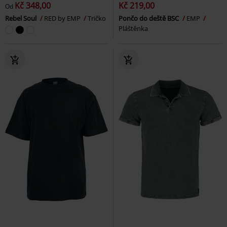
Kč 348,00
Kč 219,00
Od
Rebel Soul
RED by EMP
Tričko
Pončo do deště BSC
EMP
Pláštěnka