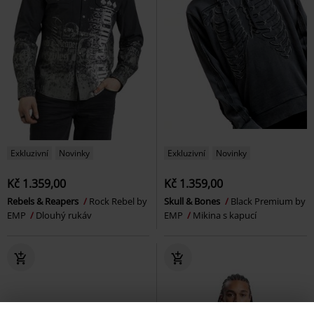
Exkluzivní
Novinky
Exkluzivní
Novinky
Kč 1.359,00
Kč 1.359,00
Rebels & Reapers
Rock Rebel by
Skull & Bones
Black Premium by
EMP
Dlouhý rukáv
EMP
Mikina s kapucí