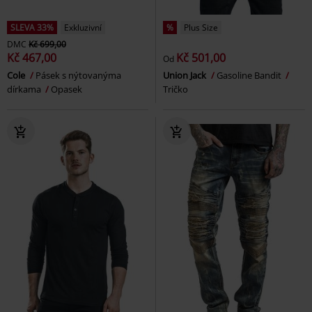
SLEVA 33%
Exkluzivní
%
Plus Size
DMC
Kč 699,00
Kč 467,00
Kč 501,00
Od
Cole
Pásek s nýtovanýma
Union Jack
Gasoline Bandit
dírkama
Opasek
Tričko