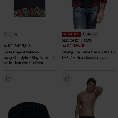
Plus Size
SLEVA 38%
Exkluzivní
DMC
Od
Kč 1.499,00
Kč 2.449,00
Kč 926,00
Od
Od
Košile Tropical Deluxe v
Playing The Blame Game
RED by
havajském stylu
King Kerosin
EMP
Mikina s kapucí na zip
Košile s krátkým rukávem