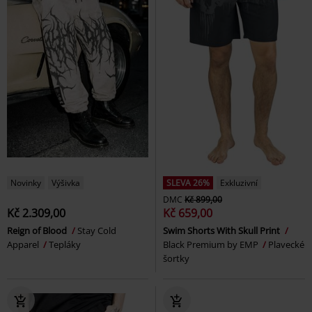
Novinky
Výšivka
SLEVA 26%
Exkluzivní
DMC
Kč 899,00
Kč 2.309,00
Kč 659,00
Reign of Blood
Stay Cold
Swim Shorts With Skull Print
Apparel
Tepláky
Black Premium by EMP
Plavecké
šortky