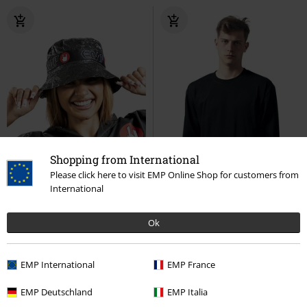
Shopping from International
Please click here to visit EMP Online Shop for customers from
International
Ok
%
Exkluzivní
%
Plus Size
EMP International
EMP France
Kč 189,00
Kč 467,00
Od
EMP Deutschland
EMP Italia
EMP festivalový klobouk
EMP
Dlouhé tričko L/S
Urban Classics