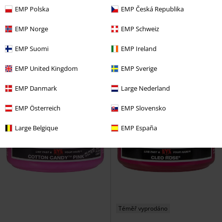
Klobouk
Tričko s dlouhým rukávem
EMP Polska
EMP Česká Republika
EMP Norge
EMP Schweiz
EMP Suomi
EMP Ireland
EMP United Kingdom
EMP Sverige
EMP Danmark
Large Nederland
EMP Österreich
EMP Slovensko
Large Belgique
EMP España
Téměř vyprodáno