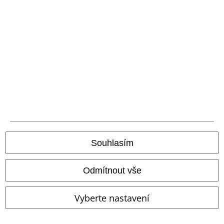
Souhlasím
Nášivky
Odmítnout vše
Kč 1.089,00
Kč 819,00
Vyberte nastavení
Tiki Surf Shop
King Kerosin
Kapolei Hat
Chillouts
Kšiltovka
Kšiltovka