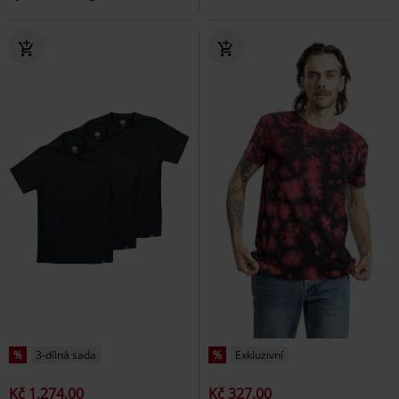
%
3-dílná sada
%
Exkluzivní
Kč 1.274,00
Kč 327,00