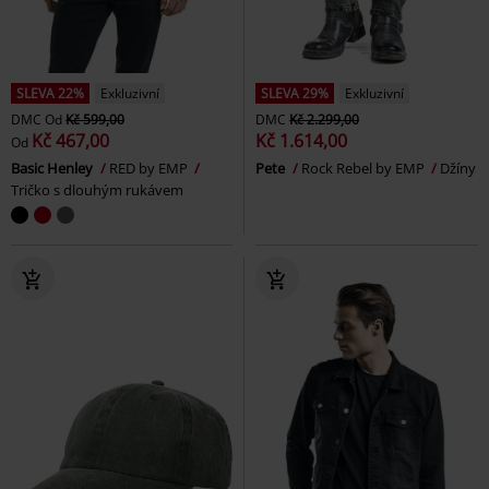
SLEVA 22%
Exkluzivní
SLEVA 29%
Exkluzivní
DMC
Od
Kč 599,00
DMC
Kč 2.299,00
Kč 467,00
Kč 1.614,00
Od
Basic Henley
RED by EMP
Pete
Rock Rebel by EMP
Džíny
Tričko s dlouhým rukávem