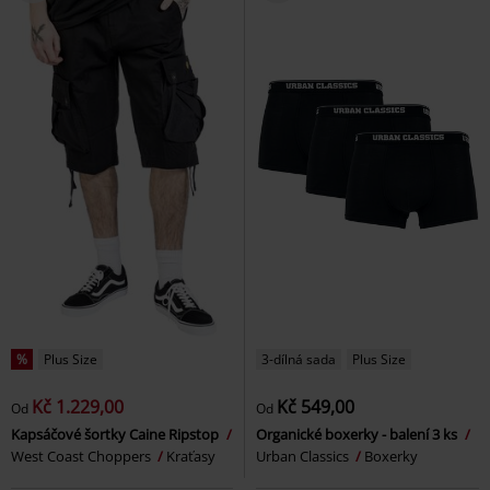
%
Plus Size
3-dílná sada
Plus Size
Kč 1.229,00
Kč 549,00
Od
Od
Kapsáčové šortky Caine Ripstop
Organické boxerky - balení 3 ks
West Coast Choppers
Kraťasy
Urban Classics
Boxerky