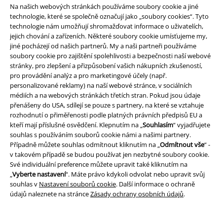
Na našich webových stránkách používáme soubory cookie a jiné
technologie, které se společně označují jako „soubory cookies“. Tyto
technologie nám umožňují shromažďovat informace o uživatelích,
jejich chování a zařízeních. Některé soubory cookie umísťujeme my,
jiné pocházejí od našich partnerů. My a naši partneři používáme
soubory cookie pro zajištění spolehlivosti a bezpečnosti naší webové
stránky, pro zlepšení a přizpůsobení vašich nákupních zkušeností,
pro provádění analýz a pro marketingové účely (např.
personalizované reklamy) na naší webové stránce, v sociálních
médiích a na webových stránkách třetích stran. Pokud jsou údaje
přenášeny do USA, sdílejí se pouze s partnery, na které se vztahuje
rozhodnutí o přiměřenosti podle platných právních předpisů EU a
kteří mají příslušné osvědčení. Klepnutím na „
Souhlasím
“ vyjadřujete
%
Plus Velikost
souhlas s používáním souborů cookie námi a našimi partnery.
Případně můžete souhlas odmítnout kliknutím na „
Odmítnout vše
“ -
Kč 279,00
Kč 819,00
v takovém případě se budou používat jen nezbytné soubory cookie.
Pásek z imitace kože
Urban
Cult Washed T-shirt
Favela
Své individuální preference můžete upravit také kliknutím na
Classics
Opasek
Oversized tričko
„
Vyberte nastavení
“. Máte právo kdykoli odvolat nebo upravit svůj
souhlas v
Nastavení souborů cookie
. Další informace o ochraně
údajů naleznete na stránce
Zásady ochrany osobních údajů
.