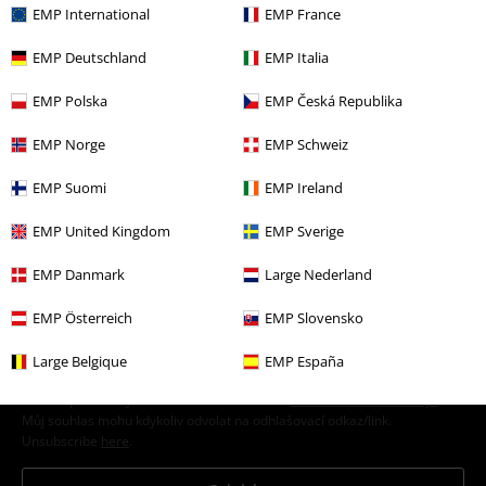
EMP International
EMP France
EMP Deutschland
EMP Italia
Toys on Sale
EMP Polska
EMP Česká Republika
EMP Norge
EMP Schweiz
20%
E-Mail Newsletter
Sleva
EMP Suomi
EMP Ireland
Získejte 20% slevový poukaz, když se přihlásíte
teď!
Více
EMP United Kingdom
EMP Sverige
EMP Danmark
Large Nederland
EMP Österreich
EMP Slovensko
Tímto souhlasím se zasíláním EMP Newslettru a souhlasím s tím, že
E.M.P. Merchandising mbH může zpracovávat mé osobní údaje a
Large Belgique
EMP España
pravidelně mi posílat informace o svých produktech. Mé osobní údaje
budou zpracovány v souladu s ustanoveními
Ochrana osobních údajů
.
Můj souhlas mohu kdykoliv odvolat na odhlašovací odkaz/link.
Unsubscribe
here
.