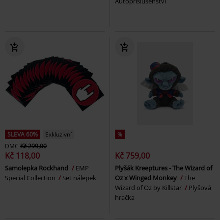
Autopříslušenství
SLEVA 60%
Exkluzivní
%
DMC
Kč 299,00
Kč 118,00
Kč 759,00
Samolepka Rockhand
EMP
Plyšák Kreeptures - The Wizard of
Special Collection
Set nálepek
Oz x Winged Monkey
The
Wizard of Oz by Killstar
Plyšová
hračka