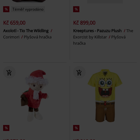
%
Téměř vyprodáno
%
Kč 659,00
Kč 899,00
Axolotl - Tio The Wildling
Kreeptures - Pazuzu Plush
The
Corimori
Plyšová hračka
Exorcist by Killstar
Plyšová
hračka
%
%