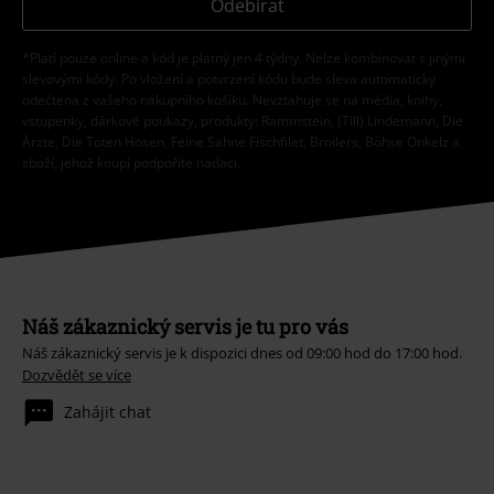
Odebírat
*Platí pouze online a kód je platný jen 4 týdny. Nelze kombinovat s jinými
slevovými kódy. Po vložení a potvrzení kódu bude sleva automaticky
odečtena z vašeho nákupního košíku. Nevztahuje se na média, knihy,
vstupenky, dárkové poukazy, produkty: Rammstein, (Till) Lindemann, Die
Ärzte, Die Toten Hosen, Feine Sahne Fischfilet, Broilers, Böhse Onkelz a
zboží, jehož koupí podpoříte nadaci.
Náš zákaznický servis je tu pro vás
Náš zákaznický servis je k dispozici dnes od 09:00 hod do 17:00 hod.
Dozvědět se více
Zahájit chat