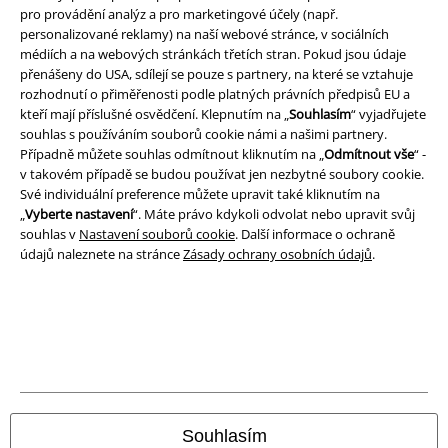
pro provádění analýz a pro marketingové účely (např.
Prohlášení
personalizované reklamy) na naší webové stránce, v sociálních
médiích a na webových stránkách třetích stran. Pokud jsou údaje
Ochrana osobních údajů
přenášeny do USA, sdílejí se pouze s partnery, na které se vztahuje
rozhodnutí o přiměřenosti podle platných právních předpisů EU a
Likvidace odpadu a ochrana životního prostředí
kteří mají příslušné osvědčení. Klepnutím na „
Souhlasím
“ vyjadřujete
souhlas s používáním souborů cookie námi a našimi partnery.
Prohlášení o shodě
Případně můžete souhlas odmítnout kliknutím na „
Odmítnout vše
“ -
v takovém případě se budou používat jen nezbytné soubory cookie.
Své individuální preference můžete upravit také kliknutím na
Informace o přístupnosti
„
Vyberte nastavení
“. Máte právo kdykoli odvolat nebo upravit svůj
souhlas v
Nastavení souborů cookie
. Další informace o ochraně
Nastavení souborů cookie
údajů naleznete na stránce
Zásady ochrany osobních údajů
.
Odstoupení od smlouvy
Všechny ceny jsou včetně DPH, bez
poštovného a balného
© 1986-2026 EMP Merchandising
Souhlasím