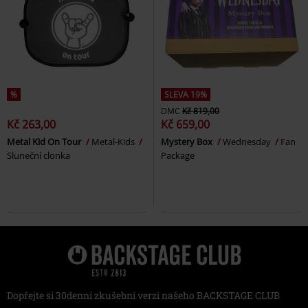
%
SLEVA 19%
DMC
Kč 819,00
Kč 263,00
Kč 659,00
Metal Kid On Tour
Metal-Kids
Mystery Box
Wednesday
Fan
Sluneční clonka
Package
Dopřejte si 30denní zkušební verzi našeho BACKSTAGE CLUB