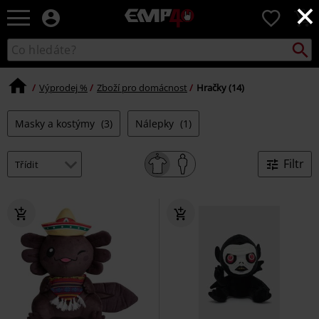
×
EMP
0
-
Hudba,
Vyhled
Katalog
TV
vyhledávání
filmy
&
Výprodej %
Zboží pro domácnost
Hračky (14)
seriály,
Merch
Masky a kostýmy
(3)
Nálepky
(1)
pro
hráče,
Alternativní
Filtr
móda