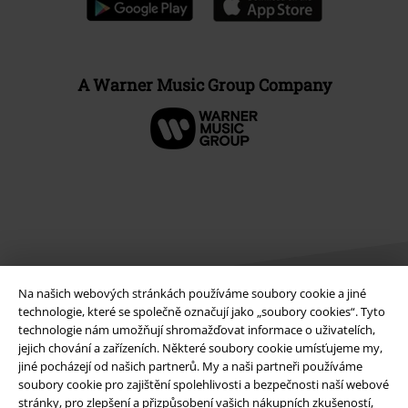
A Warner Music Group Company
Na našich webových stránkách používáme soubory cookie a jiné
technologie, které se společně označují jako „soubory cookies“. Tyto
technologie nám umožňují shromažďovat informace o uživatelích,
Právní informace
jejich chování a zařízeních. Některé soubory cookie umísťujeme my,
jiné pocházejí od našich partnerů. My a naši partneři používáme
Podmínky
soubory cookie pro zajištění spolehlivosti a bezpečnosti naší webové
stránky, pro zlepšení a přizpůsobení vašich nákupních zkušeností,