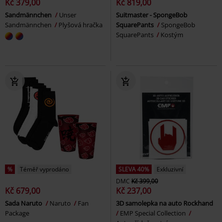
Kč 379,00
Kč 819,00
Sandmännchen
Unser
Suitmaster - SpongeBob
Sandmännchen
Plyšová hračka
SquarePants
SpongeBob
SquarePants
Kostým
%
Téměř vyprodáno
SLEVA 40%
Exkluzivní
DMC
Kč 399,00
Kč 679,00
Kč 237,00
Sada Naruto
Naruto
Fan
3D samolepka na auto Rockhand
Package
EMP Special Collection