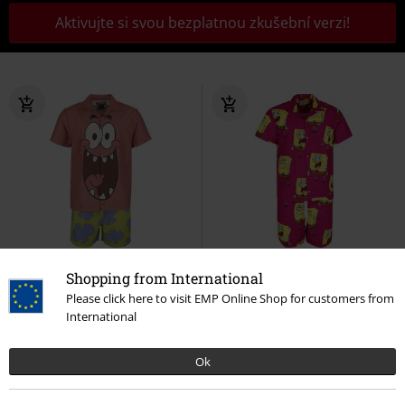
Aktivujte si svou bezplatnou zkušební verzi!
%
Téměř vyprodáno
%
Téměř vyprodáno
Shopping from International
Please click here to visit EMP Online Shop for customers from
Kč 819,00
Kč 819,00
International
Suitmaster - Patrick
SpongeBob
OppoSuits - SpongeBob
SquarePants
Kostým
SpongeBob SquarePants
Ok
Kostým