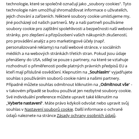
technologie, které se společně označují jako „soubory cookies“. Tyto
technologie nám umožňují shromažďovat informace o uživatelích,
jejich chování a zařízeních. Některé soubory cookie umísťujeme my,
jiné pocházejí od našich partnerů. My a naši partneři používáme
Právní informace
soubory cookie pro zajištění spolehlivosti a bezpečnosti naší webové
Podmínky
stránky, pro zlepšení a přizpůsobení vašich nákupních zkušeností,
pro provádění analýz a pro marketingové účely (např.
personalizované reklamy) na naší webové stránce, v sociálních
Prohlášení
médiích a na webových stránkách třetích stran. Pokud jsou údaje
přenášeny do USA, sdílejí se pouze s partnery, na které se vztahuje
Ochrana osobních údajů
rozhodnutí o přiměřenosti podle platných právních předpisů EU a
kteří mají příslušné osvědčení. Klepnutím na „
Souhlasím
“ vyjadřujete
Likvidace odpadu a ochrana životního prostředí
souhlas s používáním souborů cookie námi a našimi partnery.
Případně můžete souhlas odmítnout kliknutím na „
Odmítnout vše
“ -
Prohlášení o shodě
v takovém případě se budou používat jen nezbytné soubory cookie.
Své individuální preference můžete upravit také kliknutím na
„
Vyberte nastavení
“. Máte právo kdykoli odvolat nebo upravit svůj
Informace o přístupnosti
souhlas v
Nastavení souborů cookie
. Další informace o ochraně
údajů naleznete na stránce
Zásady ochrany osobních údajů
.
Nastavení souborů cookie
Odstoupení od smlouvy