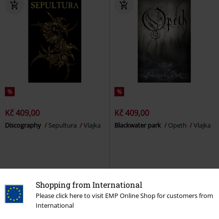
%
%
Kč 409,00
Kč 409,00
Discography
Sepultura
Vlajka
Blackwater park
Opeth
Vlajka
Shopping from International
Please click here to visit EMP Online Shop for customers from
International