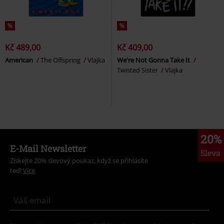
%
%
Kč 489,00
Kč 409,00
American
The Offspring
Vlajka
We're Not Gonna Take It
Twisted Sister
Vlajka
20%
E-Mail Newsletter
Sleva
Získejte 20% slevový poukaz, když se přihlásíte
teď!
Více