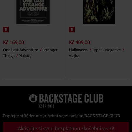
%
%
Kč 169,00
Kč 409,00
One Last Adventure
Stranger
Halloween
Type O Negative
Things
Plakáty
Vlajka
Dopřejte si 30denní zkušební verzi našeho BACKSTAGE CLUB
Aktivujte si svou bezplatnou zkušební verzi!