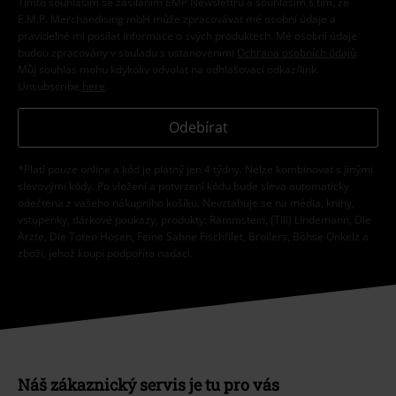
Tímto souhlasím se zasíláním EMP Newslettru a souhlasím s tím, že
E.M.P. Merchandising mbH může zpracovávat mé osobní údaje a
pravidelně mi posílat informace o svých produktech. Mé osobní údaje
budou zpracovány v souladu s ustanoveními
Ochrana osobních údajů
.
Můj souhlas mohu kdykoliv odvolat na odhlašovací odkaz/link.
Unsubscribe
here
.
Odebírat
*Platí pouze online a kód je platný jen 4 týdny. Nelze kombinovat s jinými
slevovými kódy. Po vložení a potvrzení kódu bude sleva automaticky
odečtena z vašeho nákupního košíku. Nevztahuje se na média, knihy,
vstupenky, dárkové poukazy, produkty: Rammstein, (Till) Lindemann, Die
Ärzte, Die Toten Hosen, Feine Sahne Fischfilet, Broilers, Böhse Onkelz a
zboží, jehož koupí podpoříte nadaci.
Náš zákaznický servis je tu pro vás