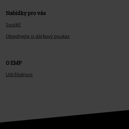
Nabídky pro vás
Soutěž
Objednejte si dárkový poukaz
O EMP
Udržitelnost