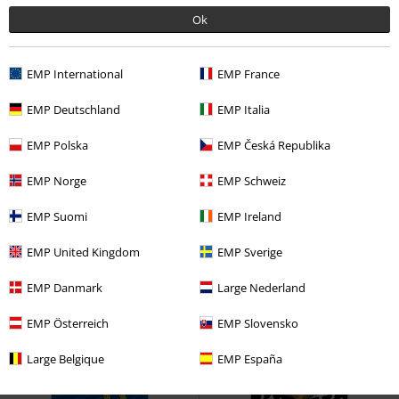
Ok
EMP International
EMP France
%
%
EMP Deutschland
EMP Italia
Kč 279,00
Kč 139,00
EMP Polska
EMP Česká Republika
Poro
League Of Legends
Jinwoo vs Igris
Solo Leveling
EMP Norge
EMP Schweiz
Zarámovaný obraz
Plakáty
EMP Suomi
EMP Ireland
EMP United Kingdom
EMP Sverige
EMP Danmark
Large Nederland
EMP Österreich
EMP Slovensko
Large Belgique
EMP España