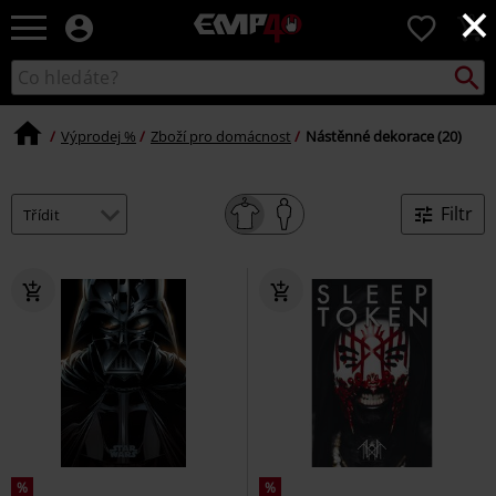
×
EMP
0
-
Hudba,
Vyhled
Katalog
TV
vyhledávání
filmy
&
Výprodej %
Zboží pro domácnost
Nástěnné dekorace (20)
seriály,
Merch
pro
Filtr
hráče,
Alternativní
móda
%
%