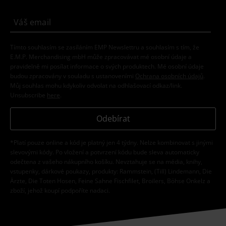
Tímto souhlasím se zasíláním EMP Newslettru a souhlasím s tím, že
E.M.P. Merchandising mbH může zpracovávat mé osobní údaje a
pravidelně mi posílat informace o svých produktech. Mé osobní údaje
budou zpracovány v souladu s ustanoveními
Ochrana osobních údajů
.
Můj souhlas mohu kdykoliv odvolat na odhlašovací odkaz/link.
Unsubscribe
here
.
Odebírat
*Platí pouze online a kód je platný jen 4 týdny. Nelze kombinovat s jinými
slevovými kódy. Po vložení a potvrzení kódu bude sleva automaticky
odečtena z vašeho nákupního košíku. Nevztahuje se na média, knihy,
vstupenky, dárkové poukazy, produkty: Rammstein, (Till) Lindemann, Die
Ärzte, Die Toten Hosen, Feine Sahne Fischfilet, Broilers, Böhse Onkelz a
zboží, jehož koupí podpoříte nadaci.