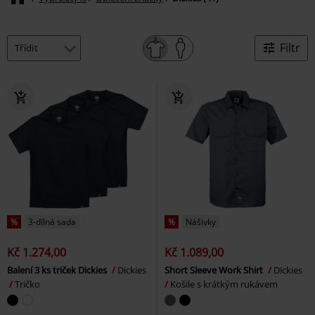
Filtr
%
3-dílná sada
%
Nášivky
Kč 1.274,00
Kč 1.089,00
Balení 3 ks triček Dickies
Dickies
Short Sleeve Work Shirt
Dickies
Tričko
Košile s krátkým rukávem