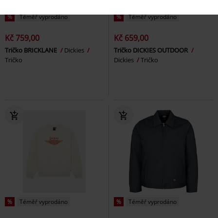
%
Téměř vyprodáno
%
Téměř vyprodáno
Kč 759,00
Kč 659,00
Tričko BRICKLANE
Dickies
Tričko DICKIES OUTDOOR
Tričko
Dickies
Tričko
%
Téměř vyprodáno
%
Téměř vyprodáno