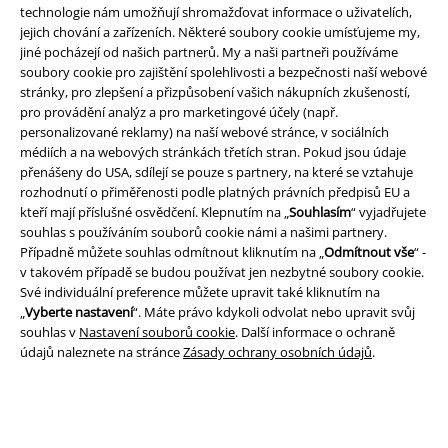
technologie nám umožňují shromažďovat informace o uživatelích,
jejich chování a zařízeních. Některé soubory cookie umísťujeme my,
jiné pocházejí od našich partnerů. My a naši partneři používáme
soubory cookie pro zajištění spolehlivosti a bezpečnosti naší webové
stránky, pro zlepšení a přizpůsobení vašich nákupních zkušeností,
pro provádění analýz a pro marketingové účely (např.
personalizované reklamy) na naší webové stránce, v sociálních
Právní informace
médiích a na webových stránkách třetích stran. Pokud jsou údaje
přenášeny do USA, sdílejí se pouze s partnery, na které se vztahuje
Podmínky
rozhodnutí o přiměřenosti podle platných právních předpisů EU a
kteří mají příslušné osvědčení. Klepnutím na „
Souhlasím
“ vyjadřujete
Prohlášení
souhlas s používáním souborů cookie námi a našimi partnery.
Případně můžete souhlas odmítnout kliknutím na „
Odmítnout vše
“ -
Ochrana osobních údajů
v takovém případě se budou používat jen nezbytné soubory cookie.
Své individuální preference můžete upravit také kliknutím na
„
Vyberte nastavení
“. Máte právo kdykoli odvolat nebo upravit svůj
Likvidace odpadu a ochrana životního prostředí
souhlas v
Nastavení souborů cookie
. Další informace o ochraně
údajů naleznete na stránce
Zásady ochrany osobních údajů
.
Prohlášení o shodě
Informace o přístupnosti