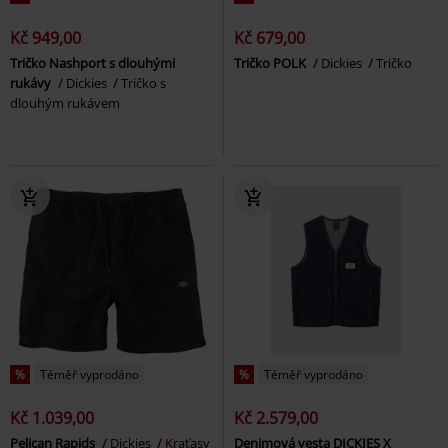
Kč 949,00
Kč 679,00
Tričko Nashport s dlouhými
Tričko POLK
Dickies
Tričko
rukávy
Dickies
Tričko s
dlouhým rukávem
%
Téměř vyprodáno
%
Téměř vyprodáno
Kč 1.039,00
Kč 2.579,00
Pelican Rapids
Dickies
Kraťasy
Denimová vesta DICKIES X