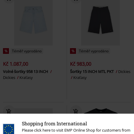
%
Téměř vyprodáno
%
Téměř vyprodáno
Kč 1.087,00
Kč 983,00
Volné šortky 958 13 INCH
Šortky 15 INCH MTL PKT
Dickies
Dickies
Kraťasy
Kraťasy
Shopping from International
Please click here to visit EMP Online Shop for customers from