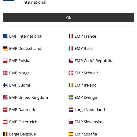
International
Ok
%
Téměř vyprodáno
%
Téměř vyprodáno
EMP International
EMP France
Kč 1.039,00
Kč 759,00
EMP Deutschland
EMP Italia
Tričko DICKIES X HD
Dickies
Tričko MECHANIC
Dickies
Tričko
Tričko
EMP Polska
EMP Česká Republika
EMP Norge
EMP Schweiz
EMP Suomi
EMP Ireland
EMP United Kingdom
EMP Sverige
EMP Danmark
Large Nederland
EMP Österreich
EMP Slovensko
Large Belgique
EMP España