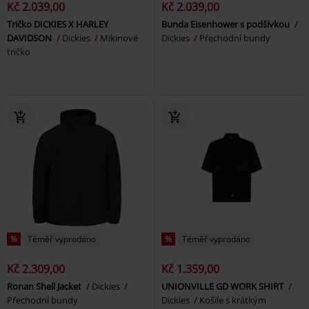
Kč 2.039,00
Kč 2.039,00
Tričko DICKIES X HARLEY
Bunda Eisenhower s podšívkou
DAVIDSON
Dickies
Mikinové
Dickies
Přechodní bundy
tričko
%
Téměř vyprodáno
%
Téměř vyprodáno
Kč 2.309,00
Kč 1.359,00
Ronan Shell Jacket
Dickies
UNIONVILLE GD WORK SHIRT
Přechodní bundy
Dickies
Košile s krátkým