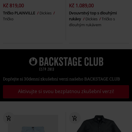
Kč 819,00
Kč 1.089,00
Tričko PLAINVILLE
Dickies
Dvouvrstvý top s dlouhými
Tričko
rukávy
Dickies
Tričko s
dlouhým rukávem
Dopřejte si 30denní zkušební verzi našeho BACKSTAGE CLUB
Aktivujte si svou bezplatnou zkušební verzi!