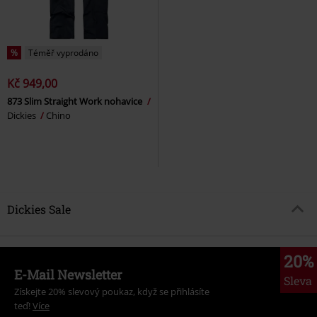
%
Téměř vyprodáno
Kč 949,00
873 Slim Straight Work nohavice
Dickies
Chino
Dickies Sale
20%
E-Mail Newsletter
Sleva
Získejte 20% slevový poukaz, když se přihlásíte
teď!
Více