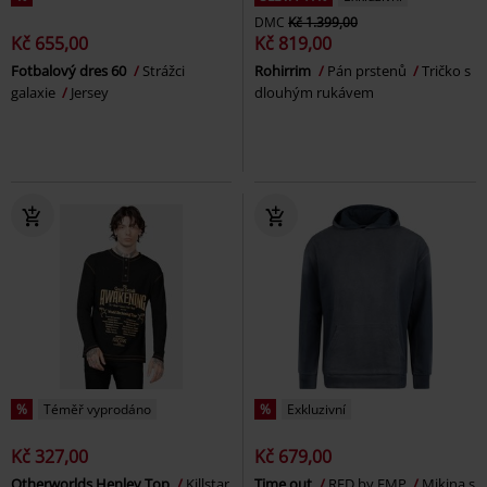
DMC
Kč 1.399,00
Kč 655,00
Kč 819,00
Fotbalový dres 60
Strážci
Rohirrim
Pán prstenů
Tričko s
galaxie
Jersey
dlouhým rukávem
%
Téměř vyprodáno
%
Exkluzivní
Kč 327,00
Kč 679,00
Otherworlds Henley Top
Killstar
Time out
RED by EMP
Mikina s