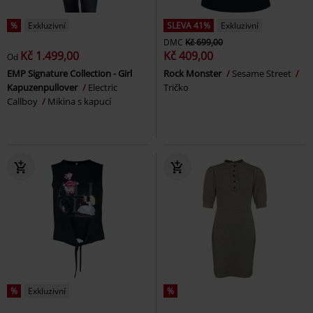
%
Exkluzivní
SLEVA 41%
Exkluzivní
DMC
Kč 699,00
Kč 1.499,00
Kč 409,00
Od
EMP Signature Collection - Girl
Rock Monster
Sesame Street
Kapuzenpullover
Electric
Tričko
Callboy
Mikina s kapucí
%
Exkluzivní
%