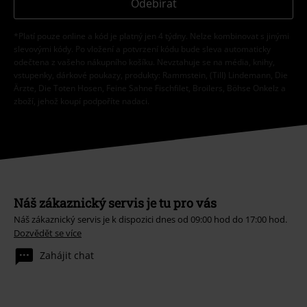
Odebírat
*Platí pouze online a kód je platný jen 4 týdny. Nelze kombinovat s jinými
slevovými kódy. Po vložení a potvrzení kódu bude sleva automaticky
odečtena z vašeho nákupního košíku. Nevztahuje se na média, knihy,
vstupenky, dárkové poukazy, produkty: Rammstein, (Till) Lindemann, Die
Ärzte, Die Toten Hosen, Feine Sahne Fischfilet, Broilers, Böhse Onkelz a
zboží, jehož koupí podpoříte nadaci.
Náš zákaznický servis je tu pro vás
Náš zákaznický servis je k dispozici dnes od 09:00 hod do 17:00 hod.
Dozvědět se více
Zahájit chat