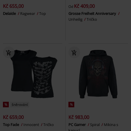
Kč 655,00
Kč 409,00
Od
Delaide
Ragwear
Top
Grosse Freiheit Anniversary
Unheilig
Tričko
%
šněrování
%
Kč 659,00
Kč 983,00
Top Fade
Innocent
Tričko
PC Gamer
Spiral
Mikina s
kapucí