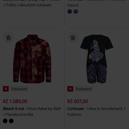
Tričko s dlouhým rukávem
kapucí
%
Exkluzivní
%
Exkluzivní
Kč 1.089,00
Kč 607,00
Bleach it out
Rock Rebel by EMP
Curiouser
Alice in Wonderland
Flanelová košile
Pyžamo