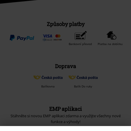
Způsoby platby
Bankovní převod
Platba na dobírku
Doprava
Balíkovna
Balík Do ruky
EMP aplikaci
Stáhněte si novou EMP aplikaci zdarma a využijte všechny nové
funkce a výhody!