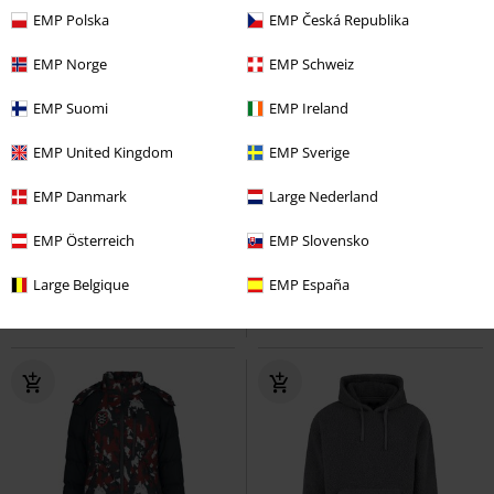
EMP Polska
EMP Česká Republika
EMP Norge
EMP Schweiz
EMP Suomi
EMP Ireland
EMP United Kingdom
EMP Sverige
%
Exkluzivní
%
EMP Danmark
Large Nederland
Kč 439,00
Kč 659,00
Marauder's Map
Harry Potter
Billy Hargrove
Stranger Things
EMP Österreich
EMP Slovensko
Legíny
Tričko
Large Belgique
EMP España