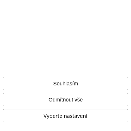
Prohlášení
Ochrana osobních údajů
Likvidace odpadu a ochrana životního prostředí
Prohlášení o shodě
Informace o přístupnosti
Nastavení souborů cookie
Souhlasím
Odstoupení od smlouvy
Všechny ceny jsou včetně DPH, bez
poštovného a balného
Odmítnout vše
© 1986-2026 EMP Merchandising
Vyberte nastavení