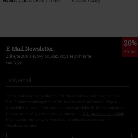
Habitat
Jurassic Park
Tričko
Classics
Džíny
20%
E-Mail Newsletter
Sleva
Získejte 20% slevový poukaz, když se přihlásíte
teď!
Více
Tímto souhlasím se zasíláním EMP Newslettru a souhlasím s tím, že
E.M.P. Merchandising mbH může zpracovávat mé osobní údaje a
pravidelně mi posílat informace o svých produktech. Mé osobní údaje
budou zpracovány v souladu s ustanoveními
Ochrana osobních údajů
.
Můj souhlas mohu kdykoliv odvolat na odhlašovací odkaz/link.
Unsubscribe
here
.