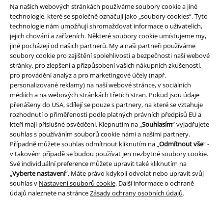
Na našich webových stránkách používáme soubory cookie a jiné
technologie, které se společně označují jako „soubory cookies“. Tyto
technologie nám umožňují shromažďovat informace o uživatelích,
jejich chování a zařízeních. Některé soubory cookie umísťujeme my,
A Warner Music Group Company
jiné pocházejí od našich partnerů. My a naši partneři používáme
soubory cookie pro zajištění spolehlivosti a bezpečnosti naší webové
stránky, pro zlepšení a přizpůsobení vašich nákupních zkušeností,
pro provádění analýz a pro marketingové účely (např.
personalizované reklamy) na naší webové stránce, v sociálních
médiích a na webových stránkách třetích stran. Pokud jsou údaje
přenášeny do USA, sdílejí se pouze s partnery, na které se vztahuje
rozhodnutí o přiměřenosti podle platných právních předpisů EU a
kteří mají příslušné osvědčení. Klepnutím na „
Souhlasím
“ vyjadřujete
souhlas s používáním souborů cookie námi a našimi partnery.
Případně můžete souhlas odmítnout kliknutím na „
Odmítnout vše
“ -
v takovém případě se budou používat jen nezbytné soubory cookie.
Své individuální preference můžete upravit také kliknutím na
„
Vyberte nastavení
“. Máte právo kdykoli odvolat nebo upravit svůj
souhlas v
Nastavení souborů cookie
. Další informace o ochraně
Právní informace
údajů naleznete na stránce
Zásady ochrany osobních údajů
.
Podmínky