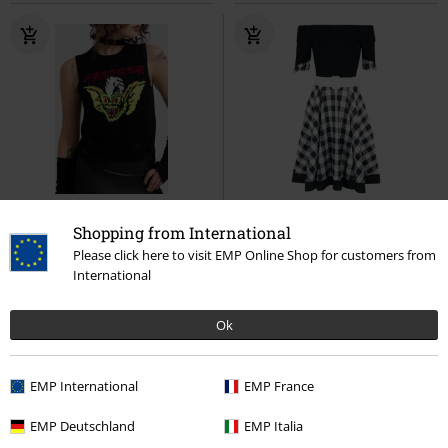
%
Téměř vyprodáno
%
Téměř vyprodáno
Shopping from International
Kč 759,00
Kč 1.709,00
Please click here to visit EMP Online Shop for customers from
Od
International
Pletené, pruhované tílko Gremlins
Off-The-Shoulder Swing Dress
se zničenými efekty
Killstar
Belsira
Středně dlouhé šaty
Top
Ok
EMP International
EMP France
EMP Deutschland
EMP Italia