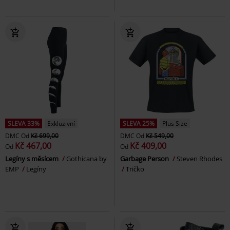
SLEVA 33%
Exkluzivní
SLEVA 25%
Plus Size
DMC
Od
Kč 699,00
DMC
Od
Kč 549,00
Kč 467,00
Kč 409,00
Od
Od
Legíny s měsícem
Gothicana by
Garbage Person
Steven Rhodes
EMP
Legíny
Tričko