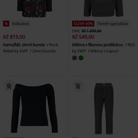
%
Exkluzivní
SLEVA 60%
Téměř vyprodáno
DMC
Kč 1.399,00
Kč 819,00
Kč 549,00
Kamufláž, zimní bunda
Rock
Mikina s flísovou podšívkou
RED
Rebel by EMP
Zimní bunda
by EMP
Mikina s kapucí