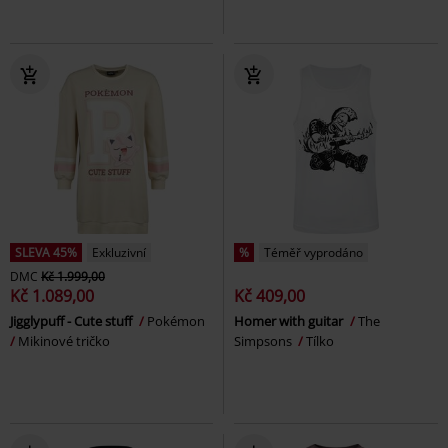
SLEVA 45%
Exkluzivní
%
Téměř vyprodáno
DMC
Kč 1.999,00
Kč 1.089,00
Kč 409,00
Jigglypuff - Cute stuff
Pokémon
Homer with guitar
The
Mikinové tričko
Simpsons
Tílko