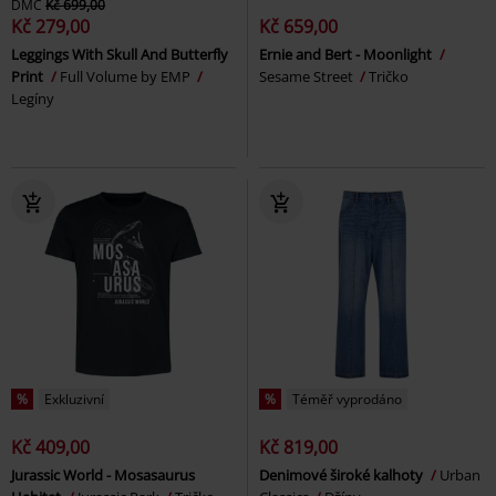
DMC
Kč 699,00
Kč 279,00
Kč 659,00
Leggings With Skull And Butterfly
Ernie and Bert - Moonlight
Print
Full Volume by EMP
Sesame Street
Tričko
Legíny
%
Exkluzivní
%
Téměř vyprodáno
Kč 409,00
Kč 819,00
Jurassic World - Mosasaurus
Denimové široké kalhoty
Urban