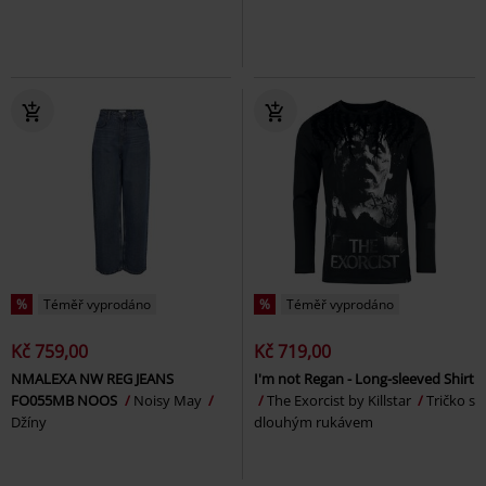
%
Téměř vyprodáno
%
Téměř vyprodáno
Kč 759,00
Kč 719,00
NMALEXA NW REG JEANS
I'm not Regan - Long-sleeved Shirt
FO055MB NOOS
Noisy May
The Exorcist by Killstar
Tričko s
Džíny
dlouhým rukávem