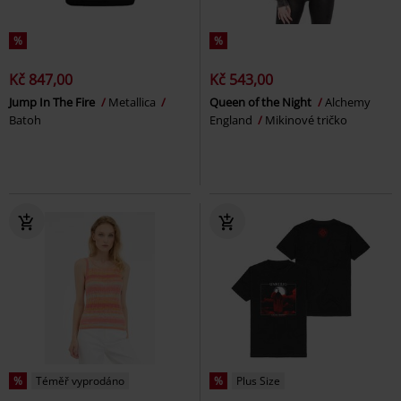
%
%
Kč 847,00
Kč 543,00
Jump In The Fire
Metallica
Queen of the Night
Alchemy
Batoh
England
Mikinové tričko
%
Téměř vyprodáno
%
Plus Size