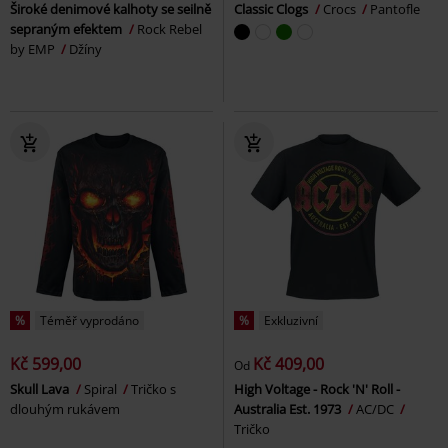
Široké denimové kalhoty se seilně
Classic Clogs
Crocs
Pantofle
sepraným efektem
Rock Rebel
by EMP
Džíny
%
Téměř vyprodáno
%
Exkluzivní
Kč 599,00
Kč 409,00
Od
Skull Lava
Spiral
Tričko s
High Voltage - Rock 'N' Roll -
dlouhým rukávem
Australia Est. 1973
AC/DC
Tričko