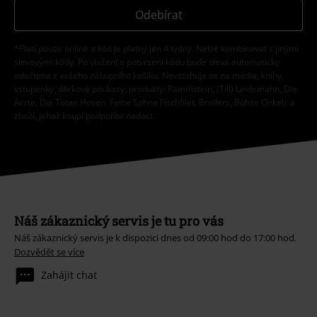
Odebírat
*Platí pouze online a kód je platný jen 4 týdny. Nelze kombinovat s jinými
slevovými kódy. Po vložení a potvrzení kódu bude sleva automaticky
odečtena z vašeho nákupního košíku. Nevztahuje se na média, knihy,
vstupenky, dárkové poukazy, produkty: Rammstein, (Till) Lindemann, Die
Ärzte, Die Toten Hosen, Feine Sahne Fischfilet, Broilers, Böhse Onkelz a
zboží, jehož koupí podpoříte nadaci.
Náš zákaznický servis je tu pro vás
Náš zákaznický servis je k dispozici dnes od 09:00 hod do 17:00 hod.
Dozvědět se více
Zahájit chat