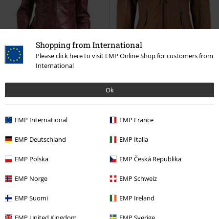
Shopping from International
Please click here to visit EMP Online Shop for customers from
International
Ok
Téměř vyprodáno
Odnímatelné části
Téměř vyprodáno
Odnímatelné čás
Kč 4.209,00
Kč 4.889,00
EMP International
EMP France
Angy S18 LAMAS
Mauritius
GGCascha LAMOV
Mauritius
EMP Deutschland
EMP Italia
Kožená bunda
Kožená bunda
EMP Polska
EMP Česká Republika
EMP Norge
EMP Schweiz
EMP Suomi
EMP Ireland
EMP United Kingdom
EMP Sverige