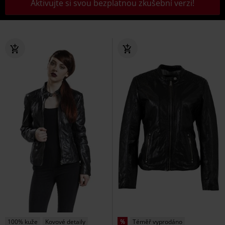
Aktivujte si svou bezplatnou zkušební verzi!
100% kuže
Kovové detaily
%
Téměř vyprodáno