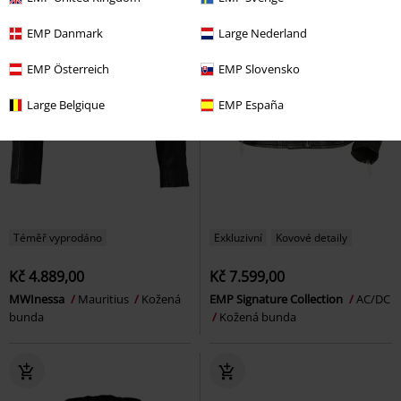
EMP Danmark
Large Nederland
EMP Österreich
EMP Slovensko
Large Belgique
EMP España
Téměř vyprodáno
Exkluzivní
Kovové detaily
Kč 4.889,00
Kč 7.599,00
MWInessa
Mauritius
Kožená
EMP Signature Collection
AC/DC
bunda
Kožená bunda