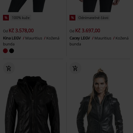
%
100% kuže
%
Odnímatelné části
Kč 3.578,00
Kč 3.697,00
Od
Od
Kina LEGV
Mauritius
Kožená
Cacey LEGV
Mauritius
Kožená
bunda
bunda