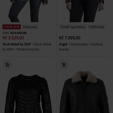
SLEVA 45%
Exkluzivní
Téměř vyprodáno
100% kuže
DMC
Kč 6.499,00
Kč 3.529,00
Kč 7.059,00
Rock Rebel by EMP
Rock Rebel
Engel
Rammstein
Kožená
by EMP
Kožená bunda
bunda