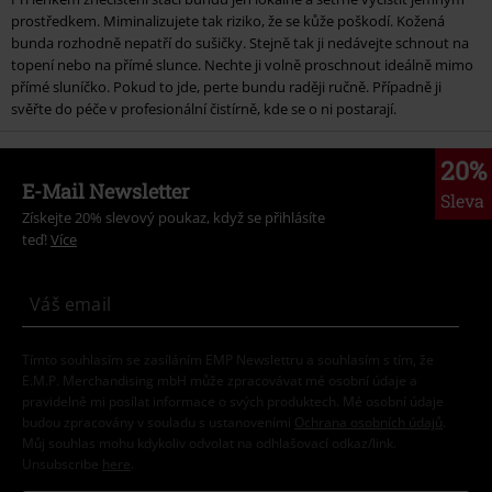
prostředkem. Miminalizujete tak riziko, že se kůže poškodí. Kožená
bunda rozhodně nepatří do sušičky. Stejně tak ji nedávejte schnout na
topení nebo na přímé slunce. Nechte ji volně proschnout ideálně mimo
přímé sluníčko. Pokud to jde, perte bundu raději ručně. Případně ji
svěřte do péče v profesionální čistírně, kde se o ni postarají.
20%
E-Mail Newsletter
Sleva
Získejte 20% slevový poukaz, když se přihlásíte
teď!
Více
Tímto souhlasím se zasíláním EMP Newslettru a souhlasím s tím, že
E.M.P. Merchandising mbH může zpracovávat mé osobní údaje a
pravidelně mi posílat informace o svých produktech. Mé osobní údaje
budou zpracovány v souladu s ustanoveními
Ochrana osobních údajů
.
Můj souhlas mohu kdykoliv odvolat na odhlašovací odkaz/link.
Unsubscribe
here
.