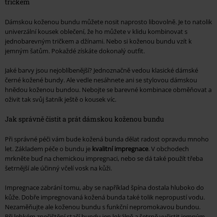
třičkem
Dámskou koženou bundu můžete nosit naprosto libovolně. Je to natolik
univerzální kousek oblečení, že ho můžete v klidu kombinovat s
jednobarevným tričkem a džínami. Nebo si koženou bundu vzít k
jemným šatům. Pokaždé získáte dokonalý outfit.
Jaké barvy jsou nejoblíbenější? Jednoznačně vedou klasické dámské
černé kožené bundy. Ale vedle nesáhnete ani se stylovou dámskou
hnědou koženou bundou. Nebojte se barevné kombinace obměňovat a
oživit tak svůj šatník ještě o kousek víc.
Jak správně čistit a prát dámskou koženou bundu
Při správné péči vám bude kožená bunda dělat radost opravdu mnoho
let. Základem péče o bundu je
kvalitní impregnace
. V obchodech
mrkněte buď na chemickou impregnaci, nebo se dá také použít třeba
šetrnější ale účinný včelí vosk na kůži.
Impregnace zabrání tomu, aby se například špína dostala hluboko do
kůže. Dobře impregnovaná kožená bunda také tolik nepropustí vodu.
Nezaměňujte ale koženou bundu s funkční nepromokavou bundou.
Při lehkém znečištění stačí bundu jen lokálně a šetrně vyčistit jemným