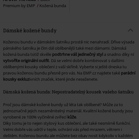
Premium by EMP
Kožená bunda
Dámské kožené bundy
Koženou bundu v dámském šatníku prostě nic nenahradí. Dříve výsada
pánského šatníku je čím dál oblíbenější také mezi dámami. Dámská
kožená bunda totiž skvěle
podtrhne váš jedinečný styl
a snadno díky ní
vytvoříte originální outfit
. Dá se velmi dobře kombinovat s dalšími
oblíbenými kousky oblečení z vaší skříně. Vyberte si ještě dneska tu
pravou koženou bundu přesně pro vás. Na EMP.cz najdete také
parádní
kousky exkluz
ivních značek, které jinde neseženete.
Dámská kožená bunda: Nepostradatelný kousek vašeho šatníku
Proč jsou dámské kožené bundy už léta tak oblíbené? Může za to
jednoznačně jejich nezaměnitelný materiál. Kvalitní kožené bundy jsou
vyrobené ze 100% vyčiněné zvířecí
kůže
.
Díky tomu je to nejen stylový kus oblečení, ale také nesmírně funkční.
Velmi dobře vás udrží v teple, ochrání vás před mrazem, větrem i
deštěm. Koženou bundu ale můžete bez obav nosit kdykoliv v každém