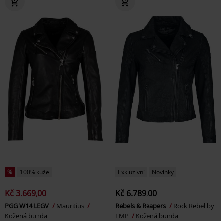
%
100% kuže
Exkluzivní
Novinky
Kč 3.669,00
Kč 6.789,00
PGG W14 LEGV
Mauritius
Rebels & Reapers
Rock Rebel by
Kožená bunda
EMP
Kožená bunda