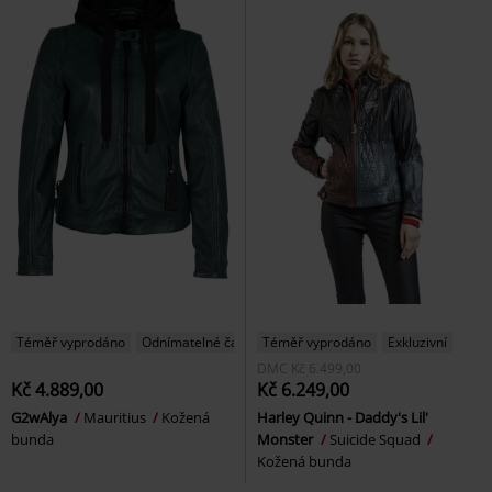
Téměř vyprodáno
Odnímatelné části
Téměř vyprodáno
Exkluzivní
DMC
Kč 6.499,00
Kč 4.889,00
Kč 6.249,00
G2wAlya
Mauritius
Kožená
Harley Quinn - Daddy's Lil'
bunda
Monster
Suicide Squad
Kožená bunda