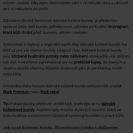
ročním období. Díky jejím vlastnostem vám v ní nebude zima a zároveň
se v ní nebudete ani potit.
Základem dlouhé životnosti dámské kožené bundy, je především
správně péče. Než bundu začnete nosit, sáhnete po kvalitní
impregnaci,
která kůži chrání
před sluncem, větrem i deštěm.
Vykouzlete si stylový a originální outfit díky dámské kožené bundě. Na
EMP.cz pro vás máme modely s kapucí i bez. Některé kožené bundy
jsou
zdobené kvalitními potisky nebo nášivkami
, které ještě více zdůraní
váš styl. A nesmíme zapomenout ani na
praktické kapsy
, do kterých si
snadno uložíte všechny důležité drobnosti jako je peněženka, mobil
nebo klíče.
Omrkněte třeba luxusní dámské kožené bundy exkluzivních značek
Black Premium
nebo
Rock rebel
.
Tip:
Pokud dáváte přednost umělé kůži, podívejte se na
dámské
koženkové bundy
. Najdete tady mnoho stylových kousků, které se
svou kvalitou a vlastnostmi částečně vyrovnají bundám z pravé kůže.
Jak nosit koženou bundu: Zkombinujte ji třeba s oblíbeným