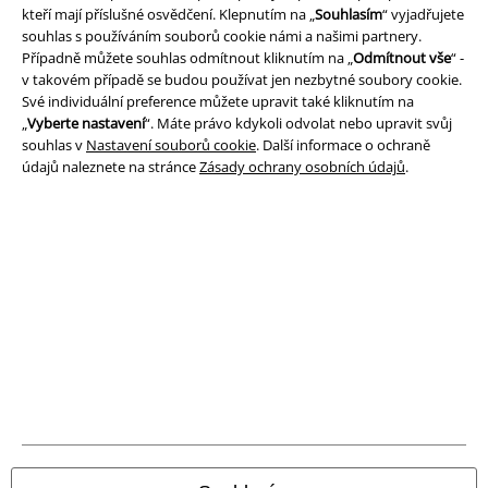
kteří mají příslušné osvědčení. Klepnutím na „
Souhlasím
“ vyjadřujete
Prohlášení
souhlas s používáním souborů cookie námi a našimi partnery.
Případně můžete souhlas odmítnout kliknutím na „
Odmítnout vše
“ -
v takovém případě se budou používat jen nezbytné soubory cookie.
Ochrana osobních údajů
Své individuální preference můžete upravit také kliknutím na
„
Vyberte nastavení
“. Máte právo kdykoli odvolat nebo upravit svůj
Likvidace odpadu a ochrana životního prostředí
souhlas v
Nastavení souborů cookie
. Další informace o ochraně
údajů naleznete na stránce
Zásady ochrany osobních údajů
.
Prohlášení o shodě
Informace o přístupnosti
Nastavení souborů cookie
Odstoupení od smlouvy
Všechny ceny jsou včetně DPH, bez
poštovného a balného
© 1986-2026 EMP Merchandising