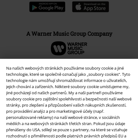
A Warner Music Group Company
Na našich webových stránkách používáme soubory cookie a jiné
technologie, které se společně označují jako „soubory cookies“. Tyto
technologie nám umožňují shromažďovat informace o uživatelích,
jejich chování a zařízeních. Některé soubory cookie umísťujeme my,
jiné pocházejí od našich partnerů. My a naši partneři používáme
soubory cookie pro zajištění spolehlivosti a bezpečnosti naší webové
stránky, pro zlepšení a přizpůsobení vašich nákupních zkušeností,
pro provádění analýz a pro marketingové účely (např.
personalizované reklamy) na naší webové stránce, v sociálních
Právní informace
médiích a na webových stránkách třetích stran. Pokud jsou údaje
přenášeny do USA, sdílejí se pouze s partnery, na které se vztahuje
Podmínky
rozhodnutí o přiměřenosti podle platných právních předpisů EU a