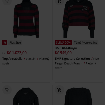
%
Plus Size
SLEVA 50%
Téměř vyprodáno
DMC
Kč 1.899,00
Kč 1.023,00
Kč 949,00
Od
Top Annabella
Vixxsin
Pletený
EMP Signature Collection
Five
svetr
Finger Death Punch
Pletený
svetr