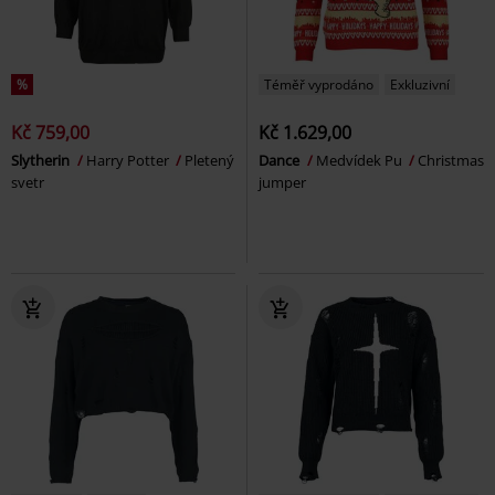
%
Téměř vyprodáno
Exkluzivní
Kč 759,00
Kč 1.629,00
Slytherin
Harry Potter
Pletený
Dance
Medvídek Pu
Christmas
svetr
jumper