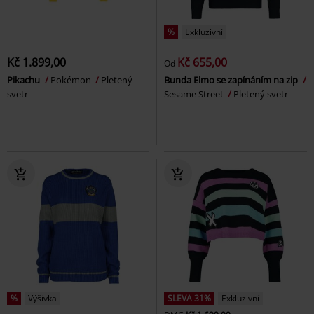
%
Exkluzivní
Kč 1.899,00
Kč 655,00
Od
Pikachu
Pokémon
Pletený
Bunda Elmo se zapínáním na zip
svetr
Sesame Street
Pletený svetr
%
Výšivka
SLEVA 31%
Exkluzivní