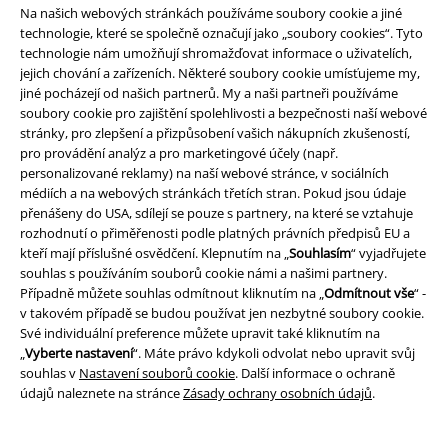
nižším teplotám.
Na našich webových stránkách používáme soubory cookie a jiné
technologie, které se společně označují jako „soubory cookies“. Tyto
technologie nám umožňují shromažďovat informace o uživatelích,
20%
jejich chování a zařízeních. Některé soubory cookie umísťujeme my,
E-Mail Newsletter
jiné pocházejí od našich partnerů. My a naši partneři používáme
Sleva
Získejte 20% slevový poukaz, když se přihlásíte
soubory cookie pro zajištění spolehlivosti a bezpečnosti naší webové
teď!
Více
stránky, pro zlepšení a přizpůsobení vašich nákupních zkušeností,
pro provádění analýz a pro marketingové účely (např.
personalizované reklamy) na naší webové stránce, v sociálních
médiích a na webových stránkách třetích stran. Pokud jsou údaje
přenášeny do USA, sdílejí se pouze s partnery, na které se vztahuje
rozhodnutí o přiměřenosti podle platných právních předpisů EU a
Tímto souhlasím se zasíláním EMP Newslettru a souhlasím s tím, že
kteří mají příslušné osvědčení. Klepnutím na „
Souhlasím
“ vyjadřujete
E.M.P. Merchandising mbH může zpracovávat mé osobní údaje a
souhlas s používáním souborů cookie námi a našimi partnery.
pravidelně mi posílat informace o svých produktech. Mé osobní údaje
Případně můžete souhlas odmítnout kliknutím na „
Odmítnout vše
“ -
budou zpracovány v souladu s ustanoveními
Ochrana osobních údajů
.
v takovém případě se budou používat jen nezbytné soubory cookie.
Můj souhlas mohu kdykoliv odvolat na odhlašovací odkaz/link.
Své individuální preference můžete upravit také kliknutím na
Unsubscribe
here
.
„
Vyberte nastavení
“. Máte právo kdykoli odvolat nebo upravit svůj
souhlas v
Nastavení souborů cookie
. Další informace o ochraně
Odebírat
údajů naleznete na stránce
Zásady ochrany osobních údajů
.
*Platí pouze online a kód je platný jen 4 týdny. Nelze kombinovat s jinými