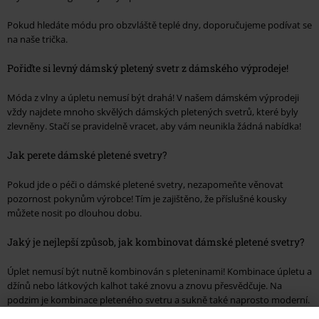
Pokud hledáte módu pro obzvláště teplé dny, doporučujeme podívat se
na naše trička.
Pořiďte si levný dámský pletený svetr z dámského výprodeje!
Móda z vlny a úpletu nemusí být drahá! V našem dámském výprodeji
vždy najdete mnoho skvělých dámských pletených svetrů, které byly
zlevněny. Stačí se pravidelně vracet, aby vám neunikla žádná nabídka!
Jak perete dámské pletené svetry?
Pokud jde o péči o dámské pletené svetry, nezapomeňte věnovat
pozornost pokynům výrobce! Tím je zajištěno, že příslušné kousky
můžete nosit po dlouhou dobu.
Jaký je nejlepší způsob, jak kombinovat dámské pletené svetry?
Úplet nemusí být nutně kombinován s pleteninami! Kombinace úpletu a
džínů nebo látkových kalhot také znovu a znovu přesvědčuje. Na
podzim je kombinace pleteného svetru a sukně také naprosto moderní.
O něco silnější punčocháče a pár bot nebo kozaček pomáhají proti