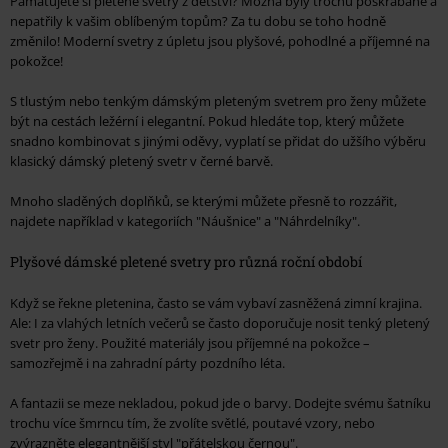
Pamatujete si pletené svetry z dětství? Možná byly trochu poškrábané a
nepatřily k vašim oblíbeným topům? Za tu dobu se toho hodně
změnilo! Moderní svetry z úpletu jsou plyšové, pohodlné a příjemné na
pokožce!
S tlustým nebo tenkým dámským pleteným svetrem pro ženy můžete
být na cestách ležérní i elegantní. Pokud hledáte top, který můžete
snadno kombinovat s jinými oděvy, vyplatí se přidat do užšího výběru
klasický dámský pletený svetr v černé barvě.
Mnoho sladěných doplňků, se kterými můžete přesně to rozzářit,
najdete například v kategoriích "Náušnice" a "Náhrdelníky".
Plyšové dámské pletené svetry pro různá roční období
Když se řekne pletenina, často se vám vybaví zasněžená zimní krajina.
Ale: I za vlahých letních večerů se často doporučuje nosit tenký pletený
svetr pro ženy. Použité materiály jsou příjemné na pokožce –
samozřejmě i na zahradní párty pozdního léta.
A fantazii se meze nekladou, pokud jde o barvy. Dodejte svému šatníku
trochu více šmrncu tím, že zvolíte světlé, poutavé vzory, nebo
zvýrazněte elegantnější styl "přátelskou černou".