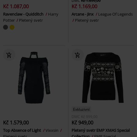
DMC
Kč 1.699,00
Kč 1.087,00
Kč 1.169,00
Ravenclaw - Quidditch
Harry
Arcane - Jinx
League Of Legends
Potter
Pletený svetr
Pletený svetr
Exkluzivní
DMC
Kč 999,00
Kč 1.579,00
Kč 949,00
Top Absence of Light
Vixxsin
Pletený svetr EMP XMAS Special
Pletený svetr
Collection
EMP Special