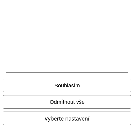
slevovými kódy. Po vložení a potvrzení kódu bude sleva automaticky
odečtena z vašeho nákupního košíku. Nevztahuje se na média, knihy,
vstupenky, dárkové poukazy, produkty: Rammstein, (Till) Lindemann, Die
Ärzte, Die Toten Hosen, Feine Sahne Fischfilet, Broilers, Böhse Onkelz a
zboží, jehož koupí podpoříte nadaci.
Náš zákaznický servis je tu pro vás
Náš zákaznický servis je k dispozici dnes od 09:00 hod do 17:00 hod.
Dozvědět se více
Souhlasím
Zahájit chat
Odmítnout vše
Vyberte nastavení
Zákaznícky servis
Pomoc / FAQ