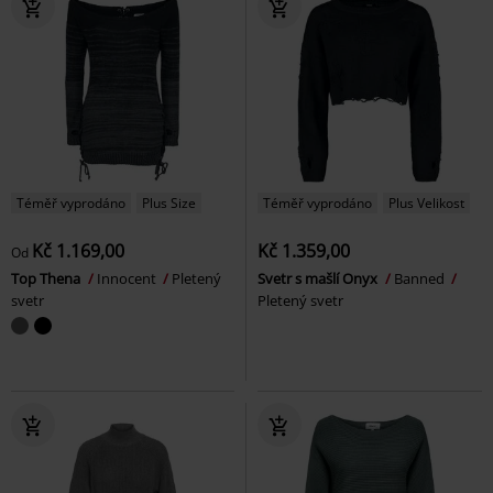
Téměř vyprodáno
Plus Size
Téměř vyprodáno
Plus Velikost
Kč 1.169,00
Kč 1.359,00
Od
Top Thena
Innocent
Pletený
Svetr s mašlí Onyx
Banned
svetr
Pletený svetr