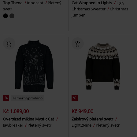
Top Thena
Innocent
Pletený
Cat Wrapped In Lights
Ugly
svetr
Christmas Sweater
Christmas
jumper
%
Téměř vyprodáno
%
Kč 1.089,00
Kč 949,00
Oversized mikina Mystic Cat
Žakárový pletený svetr
Jawbreaker
Pletený svetr
Eight2Nine
Pletený svetr