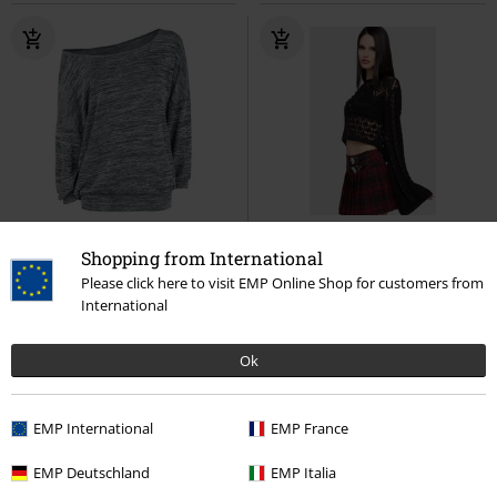
SLEVA 28%
Exkluzivní
Novinky
Plus Size
Shopping from International
DMC
Kč 1.299,00
Kč 926,00
Kč 1.769,00
Please click here to visit EMP Online Shop for customers from
International
Oversize žíhaný svetr se širokým
Celestial Summer - Midnight Vale
límcem
RED by EMP
Pletený
Killstar
Pletený svetr
svetr
Ok
EMP International
EMP France
EMP Deutschland
EMP Italia