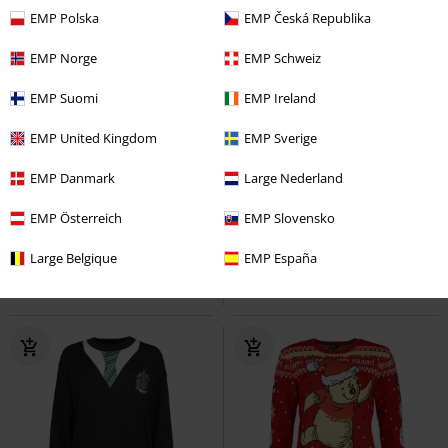
EMP Polska
EMP Česká Republika
EMP Norge
EMP Schweiz
EMP Suomi
EMP Ireland
EMP United Kingdom
EMP Sverige
%
Téměř vyprodáno
Téměř vyprodáno
EMP Danmark
Large Nederland
Kč 629,00
Kč 1.359,00
Pruhovaný svetr s kulatým
NMCHARLOTT L/S O-NECK KNIT
EMP Österreich
EMP Slovensko
výstřihem NMCHARLIE NOOS
FWD NOOS
Noisy May
Noisy May
Pletený svetr
Pletený svetr
Large Belgique
EMP España