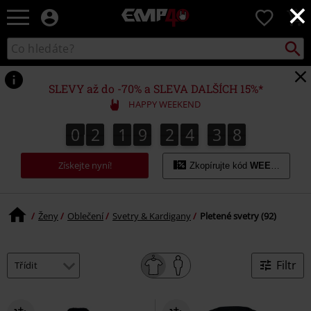
×
EMP
0
-
Hudba,
Vyhled
Katalog
TV
vyhledávání
filmy
&
SLEVY až do -70% a SLEVA DALŠÍCH 15%*
seriály,
HAPPY WEEKEND
Merch
pro
0
2
1
9
2
4
3
7
0
2
1
9
2
4
3
6
4
8
6
7
hráče,
Alternativní
Získejte nyní!
móda
Zkopírujte kód
WEEKEND
Ženy
Oblečení
Svetry & Kardigany
Pletené svetry (92)
Filtr