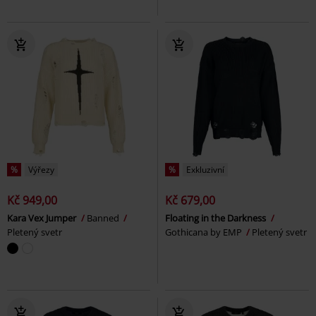
%
Výřezy
%
Exkluzivní
Kč 949,00
Kč 679,00
Kara Vex Jumper
Banned
Floating in the Darkness
Pletený svetr
Gothicana by EMP
Pletený svetr