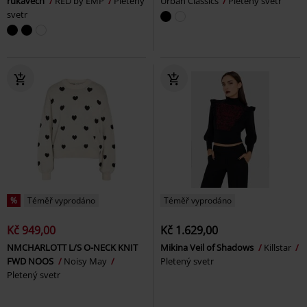
rukávech
RED by EMP
Pletený
Urban Classics
Pletený svetr
svetr
%
Téměř vyprodáno
Téměř vyprodáno
Kč 949,00
Kč 1.629,00
NMCHARLOTT L/S O-NECK KNIT
Mikina Veil of Shadows
Killstar
FWD NOOS
Noisy May
Pletený svetr
Pletený svetr