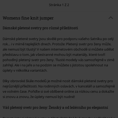
Stránka 1 Z 2
Womens fine knit jumper
Dámské pletené svetry pro různé příležitosti
Dámské pletené svetry jsou skvělé pro podporu vašeho šatníku po celý
rok... i v mírně teplejších dnech. Protože: Pletený svetr pro ženy může,
ale nemusí být tlustý! V našem internetovém obchodě si můžete udělat
představu o tom, jak všestranné mohou být materiály, které tvoří
pohodlný pletený svetr pro ženy. Tlusté modely vás samozřejmě v zimě
zahřejí. Ale i na jaře a na podzim se můžete s jistotou spolehnout na
úplety v několika variantách.
Díky obrovské škále modelů je možné nosit dámské pletené svetry pro
nejrůznější příležitosti. Na rodinných oslavách, v kanceláři a samozřejmě
ve volném čase. Pořiďte si své oblíbené online za nízkou cenu a dokažte
si znovu a znovu, že úplety nemusí být nudné!
Váš pletený svetr pro ženy: Ženský a od ležérního po elegantní