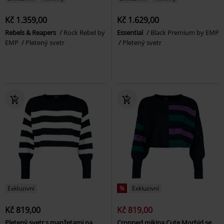
Kč 1.359,00
Kč 1.629,00
Rebels & Reapers
Rock Rebel by
Essential
Black Premium by EMP
EMP
Pletený svetr
Pletený svetr
Exkluzivní
%
Exkluzivní
Kč 819,00
Kč 819,00
Pletený svetr s manžetami na
Cropped mikina Cute Morbid se