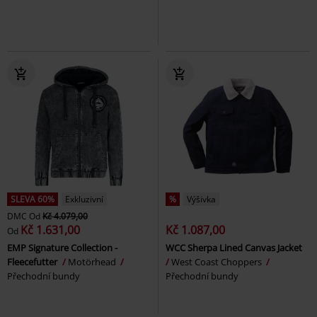
SLEVA 60%
Exkluzivní
%
Výšivka
DMC
Od
Kč 4.079,00
Kč 1.631,00
Kč 1.087,00
Od
EMP Signature Collection -
WCC Sherpa Lined Canvas Jacket
Fleecefutter
Motörhead
West Coast Choppers
Přechodní bundy
Přechodní bundy