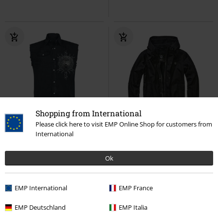
Shopping from International
%
Novinky
Téměř vyprodáno
Plus Size
Please click here to visit EMP Online Shop for customers from
International
Kč 659,00
Kč 2.689,00
Od
Vesta Valhalla
Spiral
Vesta
Essential Jacket
Brandit
Zimní
Ok
bunda
EMP International
EMP France
EMP Deutschland
EMP Italia