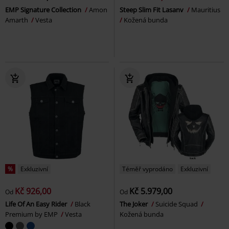
EMP Signature Collection
Amon
Steep Slim Fit Lasanv
Mauritius
Amarth
Vesta
Kožená bunda
%
Exkluzivní
Téměř vyprodáno
Exkluzivní
Kč 926,00
Kč 5.979,00
Od
Od
Life Of An Easy Rider
Black
The Joker
Suicide Squad
Premium by EMP
Vesta
Kožená bunda