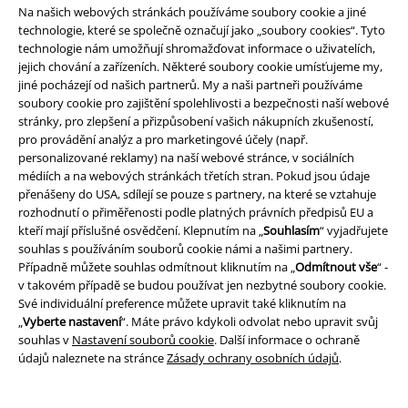
20%
Na našich webových stránkách používáme soubory cookie a jiné
E-Mail Newsletter
technologie, které se společně označují jako „soubory cookies“. Tyto
Sleva
Získejte 20% slevový poukaz, když se přihlásíte
technologie nám umožňují shromažďovat informace o uživatelích,
teď!
Více
jejich chování a zařízeních. Některé soubory cookie umísťujeme my,
jiné pocházejí od našich partnerů. My a naši partneři používáme
soubory cookie pro zajištění spolehlivosti a bezpečnosti naší webové
stránky, pro zlepšení a přizpůsobení vašich nákupních zkušeností,
pro provádění analýz a pro marketingové účely (např.
personalizované reklamy) na naší webové stránce, v sociálních
Tímto souhlasím se zasíláním EMP Newslettru a souhlasím s tím, že
médiích a na webových stránkách třetích stran. Pokud jsou údaje
E.M.P. Merchandising mbH může zpracovávat mé osobní údaje a
přenášeny do USA, sdílejí se pouze s partnery, na které se vztahuje
pravidelně mi posílat informace o svých produktech. Mé osobní údaje
rozhodnutí o přiměřenosti podle platných právních předpisů EU a
budou zpracovány v souladu s ustanoveními
Ochrana osobních údajů
.
kteří mají příslušné osvědčení. Klepnutím na „
Souhlasím
“ vyjadřujete
Můj souhlas mohu kdykoliv odvolat na odhlašovací odkaz/link.
souhlas s používáním souborů cookie námi a našimi partnery.
Unsubscribe
here
.
Případně můžete souhlas odmítnout kliknutím na „
Odmítnout vše
“ -
v takovém případě se budou používat jen nezbytné soubory cookie.
Odebírat
Své individuální preference můžete upravit také kliknutím na
„
Vyberte nastavení
“. Máte právo kdykoli odvolat nebo upravit svůj
*Platí pouze online a kód je platný jen 4 týdny. Nelze kombinovat s jinými
souhlas v
Nastavení souborů cookie
. Další informace o ochraně
slevovými kódy. Po vložení a potvrzení kódu bude sleva automaticky
údajů naleznete na stránce
Zásady ochrany osobních údajů
.
odečtena z vašeho nákupního košíku. Nevztahuje se na média, knihy,
vstupenky, dárkové poukazy, produkty: Rammstein, (Till) Lindemann, Die
Ärzte, Die Toten Hosen, Feine Sahne Fischfilet, Broilers, Böhse Onkelz a