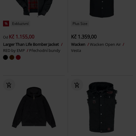
%
Exkluzivní
Plus Size
Kč 1.155,00
Kč 1.359,00
Od
Larger Than Life Bomber Jacket
Wacken
Wacken Open Air
RED by EMP
Přechodní bundy
Vesta