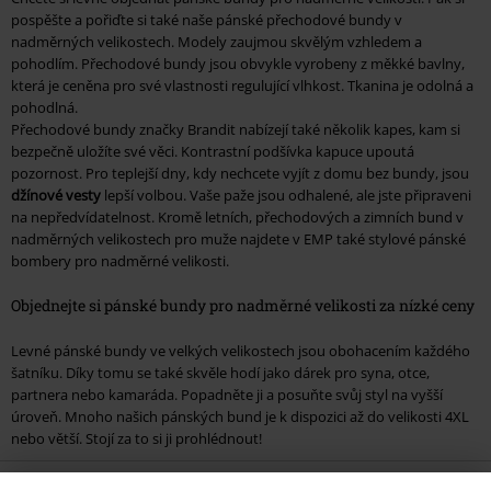
pospěšte a pořiďte si také naše pánské přechodové bundy v
nadměrných velikostech. Modely zaujmou skvělým vzhledem a
pohodlím. Přechodové bundy jsou obvykle vyrobeny z měkké bavlny,
která je ceněna pro své vlastnosti regulující vlhkost. Tkanina je odolná a
pohodlná.
Přechodové bundy značky Brandit nabízejí také několik kapes, kam si
bezpečně uložíte své věci. Kontrastní podšívka kapuce upoutá
pozornost. Pro teplejší dny, kdy nechcete vyjít z domu bez bundy, jsou
džínové vesty
lepší volbou. Vaše paže jsou odhalené, ale jste připraveni
na nepředvídatelnost. Kromě letních, přechodových a zimních bund v
nadměrných velikostech pro muže najdete v EMP také stylové pánské
bombery pro nadměrné velikosti.
Objednejte si pánské bundy pro nadměrné velikosti za nízké ceny
Levné pánské bundy ve velkých velikostech jsou obohacením každého
šatníku. Díky tomu se také skvěle hodí jako dárek pro syna, otce,
partnera nebo kamaráda. Popadněte ji a posuňte svůj styl na vyšší
úroveň. Mnoho našich pánských bund je k dispozici až do velikosti 4XL
nebo větší. Stojí za to si ji prohlédnout!