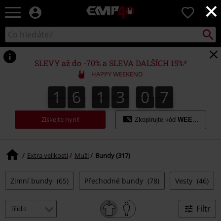
×
EMP
0
-
Hudba,
Vyhled
Katalog
TV
vyhledávání
filmy
&
SLEVY až do -70% a SLEVA DALŠÍCH 15%*
seriály,
HAPPY WEEKEND
Merch
pro
1
6
1
3
0
6
1
6
1
3
0
5
0
0
7
5
hráče,
6
Alternativní
móda
Získejte nyní!
Zkopírujte kód
WEEKEND
Extra velikosti
Muži
Bundy (317)
Zimní bundy
(65)
Přechodné bundy
(78)
Vesty
(46)
Filtr