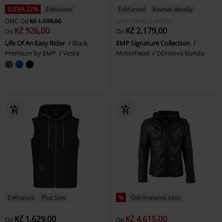
SLEVA 22%
Exkluzivní
Exkluzivní
Kovové detaily
DMC
Od
Kč 1.199,00
DMC
Od
Kč 2.490,00
Kč 926,00
Kč 2.179,00
Od
Od
Life Of An Easy Rider
Black
EMP Signature Collection
Premium by EMP
Vesta
Motörhead
Džínsová bunda
Exkluzivní
Plus Size
%
Odnímatelné části
Kč 1.629,00
Kč 4.615,00
Od
Od