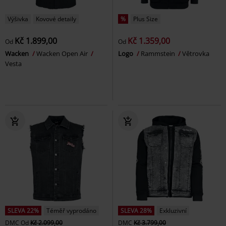
Výšivka
Kovové detaily
%
Plus Size
Kč 1.899,00
Kč 1.359,00
Od
Od
Wacken
Wacken Open Air
Logo
Rammstein
Větrovka
Vesta
SLEVA 22%
Téměř vyprodáno
SLEVA 28%
Exkluzivní
DMC
Od
Kč 2.099,00
DMC
Kč 3.799,00