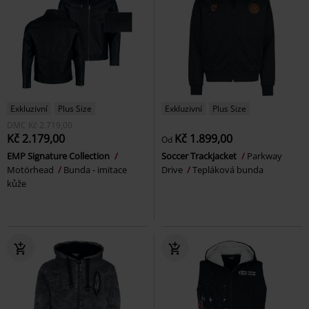
Exkluzivní
Plus Size
Exkluzivní
Plus Size
DMC
Kč 2.719,00
Kč 2.179,00
Kč 1.899,00
Od
EMP Signature Collection
Soccer Trackjacket
Parkway
Motörhead
Bunda - imitace
Drive
Tepláková bunda
kůže