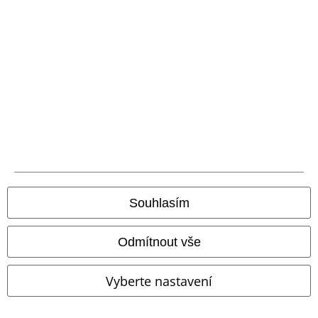
zboží, jehož koupí podpoříte nadaci.
Náš zákaznický servis je tu pro vás
Nedovolali jste se? Prosím, kontaktujte nás znovu: zítra od 09:00 do
17:00.
Dozvědět se více
Zahájit chat
Souhlasím
Zákaznícky servis
Odmítnout vše
Pomoc / FAQ
Vyberte nastavení
Podmínky vracení zboží