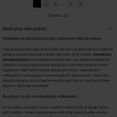
1
2
3
...
6
Stránka 1 Z 6
Mens plus size jackets
Objednejte si pánské bundy pro nadměrné velikosti online
Vaše bunda je jako vaše druhá kůže. Ochrání vás před větrem i nepřízní
počasí a dokáže dovedně vylepšit váš outfit. Ať už hledáte
nadměrnou
pánskou bundu
pro každodenní nošení nebo pro zvláštní příležitosti:
Pokud si chcete koupit pánské bundy pro nadměrné velikosti online,
najdete je v EMP online shopu. Bundy pro muže v nadměrných
velikostech trvale zaujmou vysoce kvalitním zpracováním, funkčními
detaily a férovou cenou. Nechte se překvapit tím, co všechno můžete
objevit v obchodě s bundami!
Bundy pro muže v nadměrných velikostech
Co se může u pánských bund u velkých velikostí lišit, je design, látka,
střih a délka. Pánskou bundu byste měli vždy vybírat podle ročního