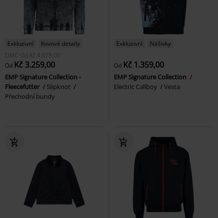
Exkluzivní
Kovové detaily
Exkluzivní
Nášivky
DMC
Od
Kč 4.079,00
Kč 3.259,00
Kč 1.359,00
Od
Od
EMP Signature Collection -
EMP Signature Collection
Fleecefutter
Slipknot
Electric Callboy
Vesta
Přechodní bundy