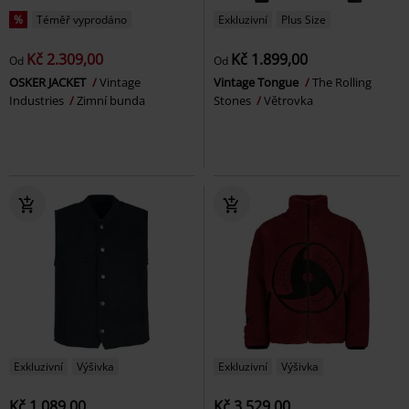
%
Téměř vyprodáno
Exkluzivní
Plus Size
Kč 2.309,00
Kč 1.899,00
Od
Od
OSKER JACKET
Vintage
Vintage Tongue
The Rolling
Industries
Zimní bunda
Stones
Větrovka
Exkluzivní
Výšivka
Exkluzivní
Výšivka
Kč 1.089,00
Kč 3.529,00