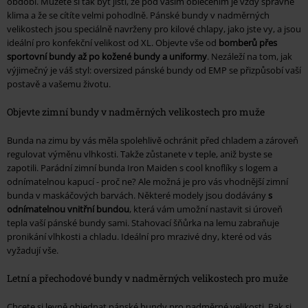
období. Můžete si tak být jisti, že pod vaším oblečením je vždy správné
klima a že se cítíte velmi pohodlně. Pánské bundy v nadměrných
velikostech jsou speciálně navrženy pro kilové chlapy, jako jste vy, a jsou
ideální pro konfekční velikost od XL. Objevte vše od
bomberů přes
sportovní bundy až po kožené bundy a uniformy
. Nezáleží na tom, jak
výjimečný je váš styl: oversized pánské bundy od EMP se přizpůsobí vaší
postavě a vašemu životu.
Objevte zimní bundy v nadměrných velikostech pro muže
Bunda na zimu by vás měla spolehlivě ochránit před chladem a zároveň
regulovat výměnu vlhkosti. Takže zůstanete v teple, aniž byste se
zapotili. Parádní zimní bunda Iron Maiden s cool knoflíky s logem a
odnímatelnou kapucí - proč ne? Ale možná je pro vás vhodnější zimní
bunda v maskáčových barvách. Některé modely jsou dodávány
s
odnímatelnou vnitřní bundou
, která vám umožní nastavit si úroveň
tepla vaší pánské bundy sami. Stahovací šňůrka na lemu zabraňuje
pronikání vlhkosti a chladu. Ideální pro mrazivé dny, které od vás
vyžadují vše.
Letní a přechodové bundy v nadměrných velikostech pro muže
Chcete si levně objednat pánské bundy pro nadměrné velikosti. Pak si