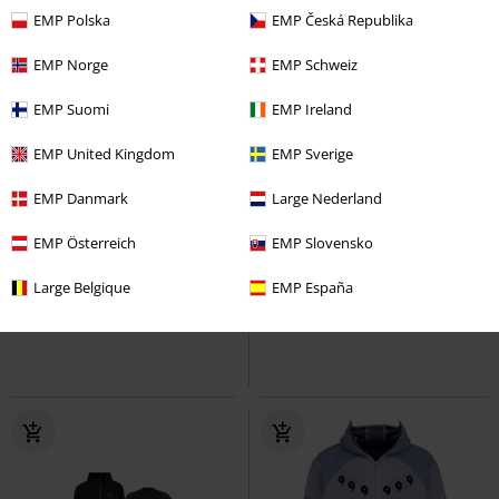
EMP Polska
EMP Česká Republika
EMP Norge
EMP Schweiz
EMP Suomi
EMP Ireland
EMP United Kingdom
EMP Sverige
EMP Danmark
Large Nederland
%
Nášivky
%
Téměř vyprodáno
EMP Österreich
EMP Slovensko
Kč 2.259,00
Kč 2.039,00
Bunda Kirk
Vintage Industries
Bunda Kendall
Vintage
Large Belgique
EMP España
Zimní bunda
Industries
Zimní bunda