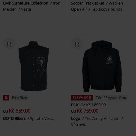
EMP Signature Collection
Iron
Soccer Trackjacket
Wacken
Maiden
Vesta
Open Air
Tepláková bunda
%
Plus Size
SLEVA 60%
Téměř vyprodáno
DMC
Od
Kč 1.899,00
Kč 659,00
Kč 759,00
Od
Od
DOTD Bikers
Spiral
Vesta
Logo
The Amity Affliction
Větrovka