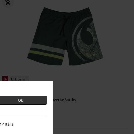
%
Exkluzivní
Kč 819,00
Big Infantry
Star Wars
Plavecké šortky
Ok
P Italia