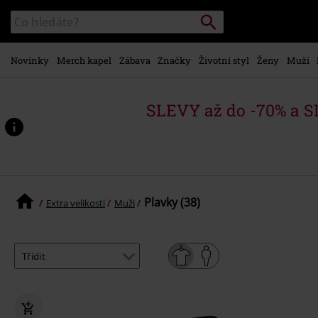
Přejít k
Vyhledávání
Katalog
hlavnímu
vyhledávání
obsahu
Novinky
Merch kapel
Zábava
Značky
Životní styl
Ženy
Muži
SLEVY až do -70% a 
Plavky (38)
Extra velikosti
Muži