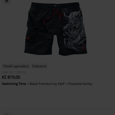
Téměř vyprodáno
Exkluzivní
DMC
Kč 1.299,00
Kč 819,00
Swimming Time
Black Premium by EMP
Plavecké šortky