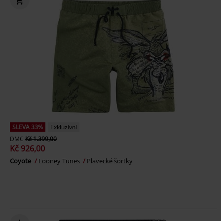
SLEVA 33%
Exkluzivní
DMC
Kč 1.399,00
Kč 926,00
Coyote
Looney Tunes
Plavecké šortky