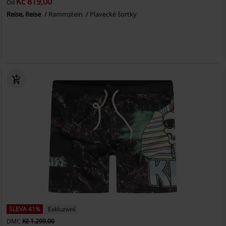
Kč 819,00
Od
Reise, Reise
Rammstein
Plavecké šortky
SLEVA 41%
Exkluzivní
DMC
Kč 1.299,00