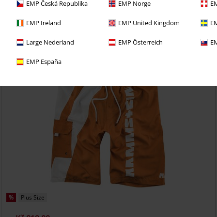
EMP Česká Republika
EMP Norge
EM
i 30denní zkušební verzi našeho BACKSTAGE CLUB
EMP Ireland
EMP United Kingdom
EM
Large Nederland
EMP Österreich
EM
EMP España
%
Plus Size