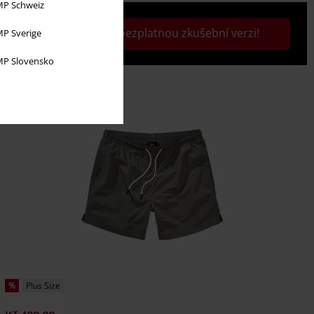
P Schweiz
Aktivujte si svou bezplatnou zkušební verzi!
P Sverige
P Slovensko
%
Plus Size