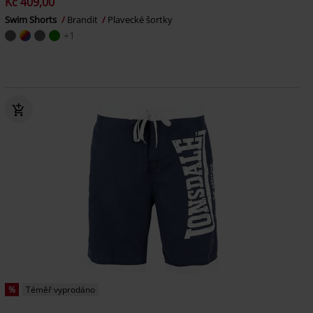
Kč 409,00
Swim Shorts
Brandit
Plavecké šortky
+1
%
Téměř vyprodáno