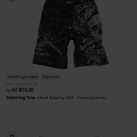
Téměř vyprodáno
Exkluzivní
DMC
Od
Kč 999,00
Kč 819,00
Od
Swimming Time
Rock Rebel by EMP
Plavecké šortky