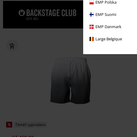
EMP Polska
Dopřejte s
EMP Suomi
EMP Danmark
Large Belgique
%
Téměř vyprodáno