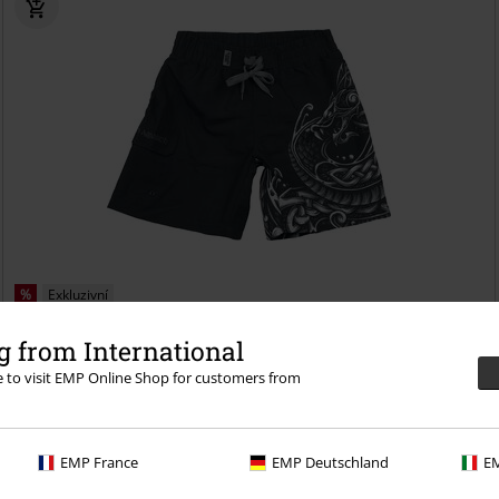
%
Exkluzivní
Kč 819,00
 from International
EMP Signature Collection
Amon Amarth
Plavecké šortky
re to visit EMP Online Shop for customers from
EMP France
EMP Deutschland
EM