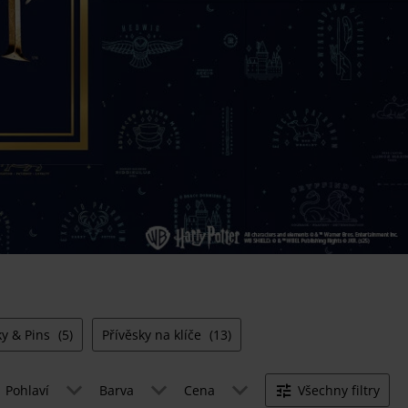
y & Pins
(5)
Přívěsky na klíče
(13)
Pohlaví
Barva
Cena
Všechny filtry