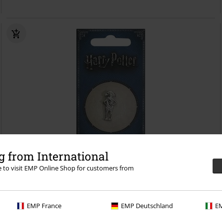
 from International
re to visit EMP Online Shop for customers from
Kč 219,00
Dobby
Harry Potter
Špendlík
EMP France
EMP Deutschland
EM