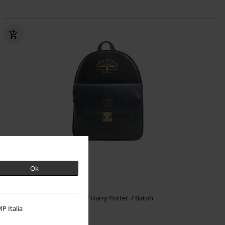
Téměř vyprodáno
Ok
Kč 1.629,00
Harry Potter a Fénixův řád
Harry Potter
Batoh
P Italia