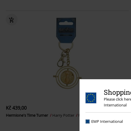
Shopping
Please click he
International
Kč 439,00
Hermione's Time Turner
Harry Potter
Přívěšek na klíče
EMP International