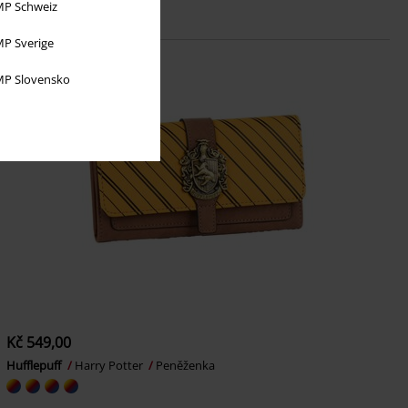
P Schweiz
P Sverige
P Slovensko
Kč 549,00
Hufflepuff
Harry Potter
Peněženka