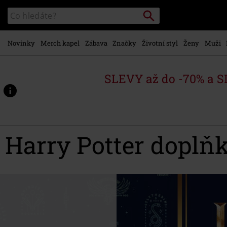
Přejít k
Vyhledávání
Katalog
hlavnímu
vyhledávání
obsahu
Novinky
Merch kapel
Zábava
Značky
Životní styl
Ženy
Muži
SLEVY až do -70% a 
Harry Potter doplň