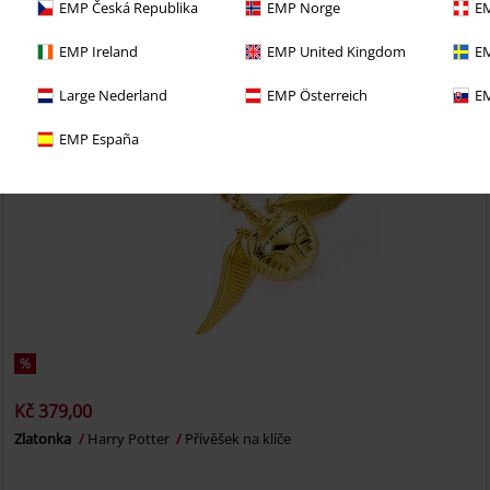
EMP Česká Republika
EMP Norge
EM
EMP Ireland
EMP United Kingdom
EM
Large Nederland
EMP Österreich
EM
EMP España
%
Kč 379,00
Zlatonka
Harry Potter
Přívěšek na klíče