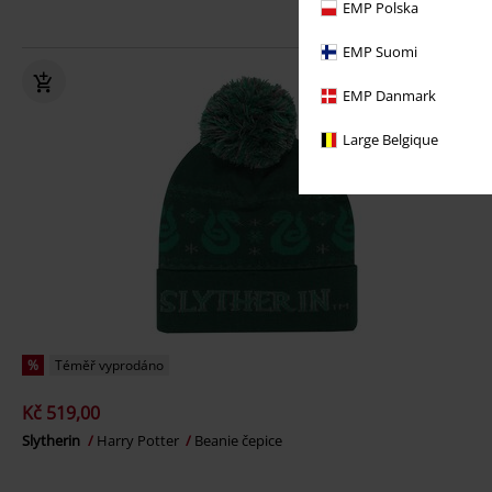
EMP Polska
EMP Suomi
EMP Danmark
Large Belgique
%
Téměř vyprodáno
Kč 519,00
Slytherin
Harry Potter
Beanie čepice