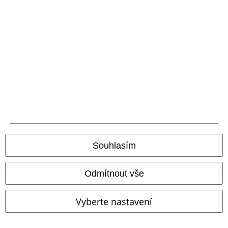
Právní informace
Podmínky
Prohlášení
Ochrana osobních údajů
Souhlasím
Likvidace odpadu a ochrana životního prostředí
Odmítnout vše
Prohlášení o shodě
Informace o přístupnosti
Vyberte nastavení
Nastavení souborů cookie