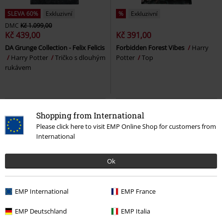
SLEVA 60%
Exkluzivní
%
Exkluzivní
DMC
Kč 1.099,00
Kč 439,00
Kč 391,00
DA Grunge Collection - Felix Felicis
Forbidden Forest Vibes
Harry
Harry Potter
Tričko s dlouhým
Potter
Top
rukávem
Shopping from International
Please click here to visit EMP Online Shop for customers from
International
Ok
EMP International
EMP France
Téměř vyprodáno
Exkluzivní
Téměř vyprodáno
Exkluzivní
EMP Deutschland
EMP Italia
DMC
Od
Kč 799,00