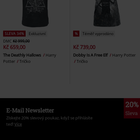
SLEVA 34%
Exkluzivní
%
Téměř vyprodáno
DMC
Kč 999,00
Kč 659,00
Kč 739,00
The Deathly Hallows
Harry
Dobby Is A Free Elf
Harry Potter
Potter
Tričko
Tričko
20%
E-Mail Newsletter
Sleva
Získejte 20% slevový poukaz, když se přihlásíte
teď!
Více