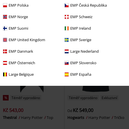
Kč 549,00
Kč 549,00
Od
EMP Polska
EMP Česká Republika
Hogwarts Letter
Harry Potter
Morsmordre - Death Eater
Tričko
Harry Potter
Tričko
EMP Norge
EMP Schweiz
EMP Suomi
EMP Ireland
EMP United Kingdom
EMP Sverige
EMP Danmark
Large Nederland
EMP Österreich
EMP Slovensko
Large Belgique
EMP España
%
Téměř vyprodáno
Téměř vyprodáno
Exkluzivní
Kč 543,00
Kč 549,00
Od
Thestral
Harry Potter
Top
Hogwarts
Harry Potter
Tričko