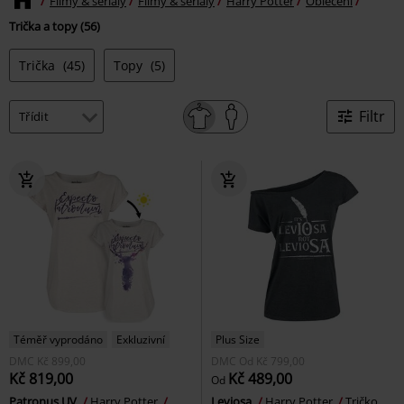
Filmy & seriály
Filmy & seriály
Harry Potter
Oblečení
Trička a topy (56)
Trička
(45)
Topy
(5)
Filtr
Téměř vyprodáno
Exkluzivní
Plus Size
DMC
Kč 899,00
DMC
Od
Kč 799,00
Kč 819,00
Kč 489,00
Od
Patronus UV
Harry Potter
Leviosa
Harry Potter
Tričko