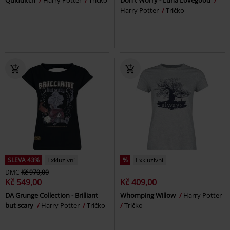
Harry Potter
Tričko
SLEVA 43%
Exkluzivní
%
Exkluzivní
DMC
Kč 970,00
Kč 549,00
Kč 409,00
DA Grunge Collection - Brilliant
Whomping Willow
Harry Potter
but scary
Harry Potter
Tričko
Tričko