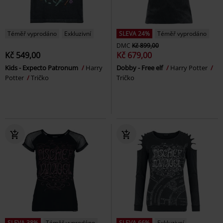
Téměř vyprodáno
Exkluzivní
SLEVA 24%
Téměř vyprodáno
DMC
Kč 899,00
Kč 549,00
Kč 679,00
Kids - Expecto Patronum
Harry
Dobby - Free elf
Harry Potter
Potter
Tričko
Tričko
SLEVA 38%
Téměř vyprodáno
SLEVA 66%
Exkluzivní