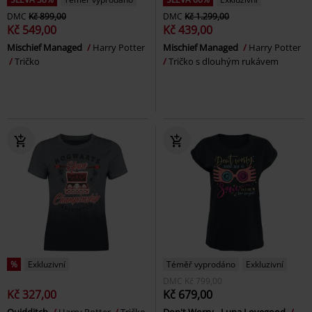
DMC
Kč 899,00
DMC
Kč 1.299,00
Kč 549,00
Kč 439,00
Mischief Managed
Harry Potter
Mischief Managed
Harry Potter
Tričko
Tričko s dlouhým rukávem
%
Exkluzivní
Téměř vyprodáno
Exkluzivní
DMC
Kč 799,00
Kč 327,00
Kč 679,00
Quidditch
Harry Potter
Tričko
Don't Worry - Luna Lovegood