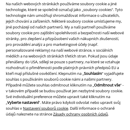
Na našich webových stránkách používáme soubory cookie a jiné
technologie, které se společně označují jako „soubory cookies“. Tyto
Balíkovna
Balík Do ruky
technologie nám umožňují shromažďovat informace o uživatelích,
jejich chování a zařízeních. Některé soubory cookie umísťujeme my,
jiné pocházejí od našich partnerů. My a naši partneři používáme
soubory cookie pro zajištění spolehlivosti a bezpečnosti naší webové
EMP aplikaci
stránky, pro zlepšení a přizpůsobení vašich nákupních zkušeností,
Stáhněte si novou EMP aplikaci zdarma a využijte všechny nové
pro provádění analýz a pro marketingové účely (např.
funkce a výhody!
personalizované reklamy) na naší webové stránce, v sociálních
médiích a na webových stránkách třetích stran. Pokud jsou údaje
přenášeny do USA, sdílejí se pouze s partnery, na které se vztahuje
rozhodnutí o přiměřenosti podle platných právních předpisů EU a
kteří mají příslušné osvědčení. Klepnutím na „
Souhlasím
“ vyjadřujete
souhlas s používáním souborů cookie námi a našimi partnery.
A Warner Music Group Company
Případně můžete souhlas odmítnout kliknutím na „
Odmítnout vše
“ -
v takovém případě se budou používat jen nezbytné soubory cookie.
Své individuální preference můžete upravit také kliknutím na
„
Vyberte nastavení
“. Máte právo kdykoli odvolat nebo upravit svůj
souhlas v
Nastavení souborů cookie
. Další informace o ochraně
údajů naleznete na stránce
Zásady ochrany osobních údajů
.