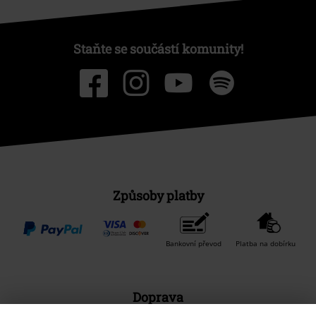
Staňte se součástí komunity!
Způsoby platby
Bankovní převod
Platba na dobírku
Doprava