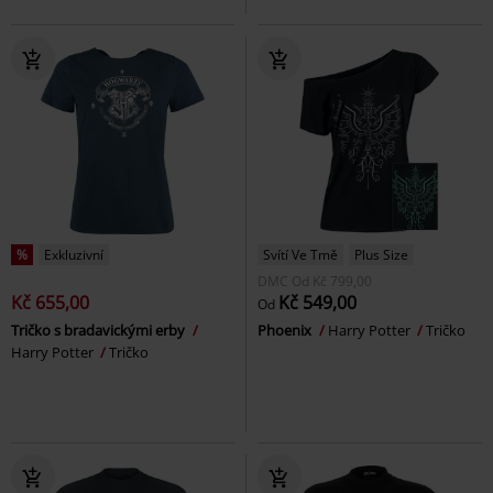
%
Exkluzivní
Svítí Ve Tmě
Plus Size
DMC
Od
Kč 799,00
Kč 655,00
Kč 549,00
Od
Tričko s bradavickými erby
Phoenix
Harry Potter
Tričko
Harry Potter
Tričko