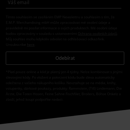
Tímto souhlasím se zasíláním EMP Newslettru a souhlasím s tím, že
E.M.P. Merchandising mbH může zpracovávat mé osobní údaje a
pravidelně mi posílat informace o svých produktech. Mé osobní údaje
budou zpracovány v souladu s ustanoveními
Ochrana osobních údajů
.
Můj souhlas mohu kdykoliv odvolat na odhlašovací odkaz/link.
Unsubscribe
here
.
Odebírat
*Platí pouze online a kód je platný jen 4 týdny. Nelze kombinovat s jinými
slevovými kódy. Po vložení a potvrzení kódu bude sleva automaticky
odečtena z vašeho nákupního košíku. Nevztahuje se na média, knihy,
vstupenky, dárkové poukazy, produkty: Rammstein, (Till) Lindemann, Die
Ärzte, Die Toten Hosen, Feine Sahne Fischfilet, Broilers, Böhse Onkelz a
zboží, jehož koupí podpoříte nadaci.