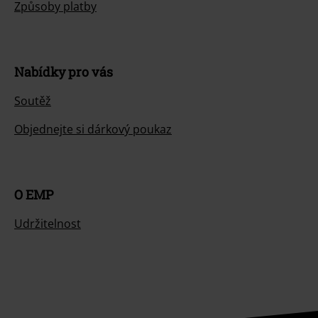
Způsoby platby
Nabídky pro vás
Soutěž
Objednejte si dárkový poukaz
O EMP
Udržitelnost