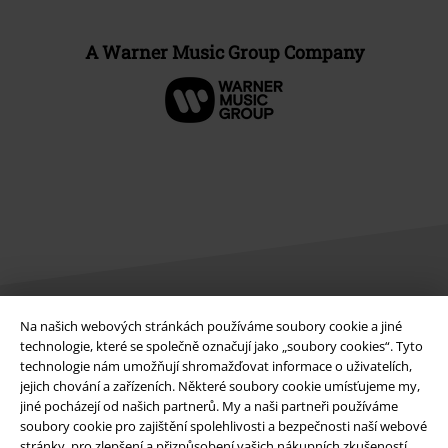
A Warner Music Group Company
Na našich webových stránkách používáme soubory cookie a jiné
Právní informace
technologie, které se společně označují jako „soubory cookies“. Tyto
technologie nám umožňují shromažďovat informace o uživatelích,
Podmínky
jejich chování a zařízeních. Některé soubory cookie umísťujeme my,
jiné pocházejí od našich partnerů. My a naši partneři používáme
Prohlášení
soubory cookie pro zajištění spolehlivosti a bezpečnosti naší webové
stránky, pro zlepšení a přizpůsobení vašich nákupních zkušeností,