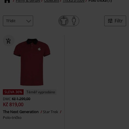
Filmy & seriály
Oblečení
Trička a topy
Polo trička (1)
Filtr
SLEVA 36%
Téměř vyprodáno
DMC
Kč 1.299,00
Kč 819,00
The Next Generation
Star Trek
Polo-tričko