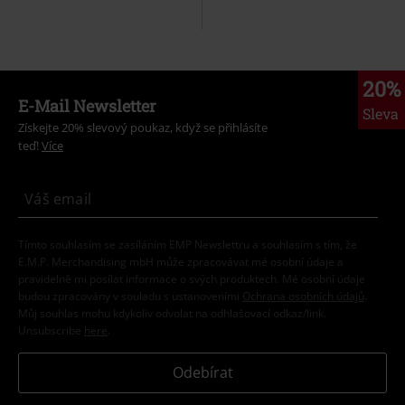
20%
E-Mail Newsletter
Sleva
Získejte 20% slevový poukaz, když se přihlásíte
teď!
Více
Tímto souhlasím se zasíláním EMP Newslettru a souhlasím s tím, že
E.M.P. Merchandising mbH může zpracovávat mé osobní údaje a
pravidelně mi posílat informace o svých produktech. Mé osobní údaje
budou zpracovány v souladu s ustanoveními
Ochrana osobních údajů
.
Můj souhlas mohu kdykoliv odvolat na odhlašovací odkaz/link.
Unsubscribe
here
.
Odebírat