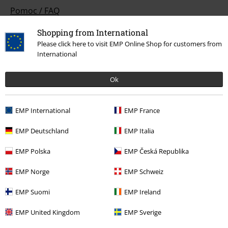
Pomoc / FAQ
Podmínky vracení zboží
Shopping from International
Please click here to visit EMP Online Shop for customers from
Vrácení zboží
International
Všeobecné informace o velikostech
Ok
Zrušit členství v BSC
EMP International
EMP France
Způsoby platby
EMP Deutschland
EMP Italia
EMP Polska
EMP Česká Republika
Nabídky pro vás
EMP Norge
EMP Schweiz
Soutěž
EMP Suomi
EMP Ireland
Objednejte si dárkový poukaz
EMP United Kingdom
EMP Sverige