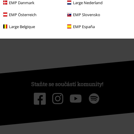
EMP Danmark
Large Nederland
O EMP
EMP Österreich
EMP Slovensko
Udržitelnost
Large Belgique
EMP España
Staňte se součástí komunity!