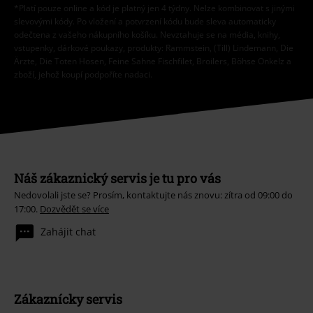
*Platí pouze online a kód je platný jen 4 týdny. Nelze kombinovat s jinými
slevovými kódy. Po vložení a potvrzení kódu bude sleva automaticky
odečtena z vašeho nákupního košíku. Nevztahuje se na média, knihy,
vstupenky, dárkové poukazy, produkty: Rammstein, (Till) Lindemann, Die
Ärzte, Die Toten Hosen, Feine Sahne Fischfilet, Broilers, Böhse Onkelz a
zboží, jehož koupí podpoříte nadaci.
Náš zákaznický servis je tu pro vás
Nedovolali jste se? Prosím, kontaktujte nás znovu: zítra od 09:00 do
17:00.
Dozvědět se více
Zahájit chat
Zákaznícky servis