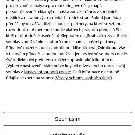
pro provádění analýz a pro marketingové účely (např.
Ochrana osobních údajů
personalizované reklamy) na naší webové stránce, v sociálních
médiích a na webových stránkách třetích stran. Pokud jsou údaje
Likvidace odpadu a ochrana životního prostředí
přenášeny do USA, sdílejí se pouze s partnery, na které se vztahuje
rozhodnutí o přiměřenosti podle platných právních předpisů EU a
Prohlášení o shodě
kteří mají příslušné osvědčení. Klepnutím na „
Souhlasím
“ vyjadřujete
souhlas s používáním souborů cookie námi a našimi partnery.
Informace o přístupnosti
Případně můžete souhlas odmítnout kliknutím na „
Odmítnout vše
“ -
v takovém případě se budou používat jen nezbytné soubory cookie.
Své individuální preference můžete upravit také kliknutím na
Nastavení souborů cookie
„
Vyberte nastavení
“. Máte právo kdykoli odvolat nebo upravit svůj
souhlas v
Nastavení souborů cookie
. Další informace o ochraně
Odstoupení od smlouvy
údajů naleznete na stránce
Zásady ochrany osobních údajů
.
Všechny ceny jsou včetně DPH, bez
poštovného a balného
© 1986-2026 EMP Merchandising
Souhlasím
Naše online obchody