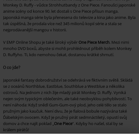
Monkey D. Ruffy - vůdce Strohhutbandy z One Piece. Fanoušci japonské
anime scény od konce 90. let dostali s One Piece přísun manga.
Japonská manga série byla přenesena do televize a kina jako anime. Byla
tak úspěšná, že prodala více než 345 milionů kopií série a stala se
nejprodávanější mangou v historii.
V EMP Online Shopu je také široký výběr
One Piece Merch
. Mezi nimi
mnoho DVD boxů, abyste si mohli prohlédnout příběh kolem Monkey
D. Ruffyho. Ti, kdo nemohou čekat, dostanou krátké shrnutí.
O co jde?
Japonské fantasy dobrodružství se odehrává ve fiktivním světě. Skládá
se z oceánů Northblue, Eastblue, Southblue a Westblue a několika
ostrovů. Na jednom z nich žije mladý pirát Monkey D. Ruffy. Vyniká
nejen svým typickým oblečením, ale také neobvyklou pohyblivostí. To
není náhoda: Když snědl Gum-Gum-ový plod, jeho celé tělo se stalo
pružným jako kaučuk. Není divu, že je fialová bobule nazývána také
Ďábelským ovocem. Když je pružný pirát sedmnáctiletý, opustí svůj
domov a chce najít poklad „
One Piece
“. Kdyby ho našel, stal by se
králem pirátů!