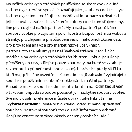
Při hledání vzácného pokladu se mu přidávají Nami, navigátorka, a
Na našich webových stránkách používáme soubory cookie a jiné
Lorenor Zorro, bývalý loďařský lovec a šermíř. Společně se třemi dělají
technologie, které se společně označují jako „soubory cookies“. Tyto
pirátům kloučka Buggyho nepřítele. Za to získávají s Lysopem další členy
technologie nám umožňují shromažďovat informace o uživatelích,
skupiny. Díky Lysopovi dostane Strohhutbanda svou první vlastní loď
jejich chování a zařízeních. Některé soubory cookie umísťujeme my,
nazvanou Flying Lamb. Aby mohli s lodí něco dělat, hledá banda
jiné pocházejí od našich partnerů. My a naši partneři používáme
kuchaře a nachází ho v osobě Sanjiho. Teď už to může začít!
soubory cookie pro zajištění spolehlivosti a bezpečnosti naší webové
stránky, pro zlepšení a přizpůsobení vašich nákupních zkušeností,
Společně se členové skupiny musí vyvarovat útokům námořního
pro provádění analýz a pro marketingové účely (např.
kapitána Smokera, zachránit obřího velrybu La Boum, uniknout vysoké
personalizované reklamy) na naší webové stránce, v sociálních
odměně na Monkeyho hlavu a agresivním samurajům. Ale plavba není
médiích a na webových stránkách třetích stran. Pokud jsou údaje
jen na moři.
přenášeny do USA, sdílejí se pouze s partnery, na které se vztahuje
rozhodnutí o přiměřenosti podle platných právních předpisů EU a
V One Piece se děje také pod vodou. Piráti se potápí na ostrov
kteří mají příslušné osvědčení. Klepnutím na „
Souhlasím
“ vyjadřujete
Fischmenschen a opět jsou ve špatný čas na špatném místě. Jen díky
souhlas s používáním souborů cookie námi a našimi partnery.
pomoci mořských králů může banda uniknout. Následují další
Případně můžete souhlas odmítnout kliknutím na „
Odmítnout vše
“ -
dobrodružství v Novém světě, na Zou a zmizení Sanjiho. V EMP One
v takovém případě se budou používat jen nezbytné soubory cookie.
Piece Online Shopu najdete kultovní znak Monkey D. Ruffyho: jeho
Své individuální preference můžete upravit také kliknutím na
slamák.
„
Vyberte nastavení
“. Máte právo kdykoli odvolat nebo upravit svůj
souhlas v
Nastavení souborů cookie
. Další informace o ochraně
Prožijte dobrodružství Strohhutbandy naplno
údajů naleznete na stránce
Zásady ochrany osobních údajů
.
Ponořte se do světa pirátů, plujte s kloboukem po světových oceánech