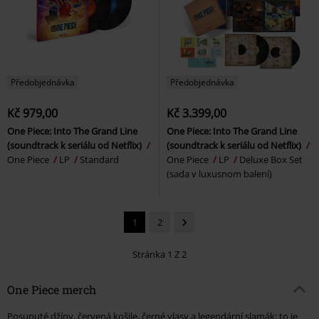
Předobjednávka
Předobjednávka
Kč 979,00
Kč 3.399,00
One Piece: Into The Grand Line
One Piece: Into The Grand Line
(soundtrack k seriálu od Netflix)
(soundtrack k seriálu od Netflix)
One Piece
LP
Standard
One Piece
LP
Deluxe Box Set
(sada v luxusnom balení)
1
2
Stránka 1 Z 2
One Piece merch
Posunuté džíny, červená košile, černé vlasy a legendární slamák: to je