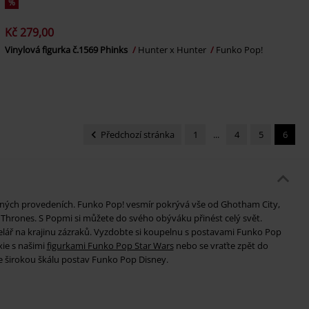
%
Kč 279,00
Vinylová figurka č.1569 Phinks
Hunter x Hunter
Funko Pop!
Předchozí stránka
1
...
4
5
6
ných provedeních. Funko Pop! vesmír pokrývá vše od Ghotham City,
Thrones. S Popmi si můžete do svého obýváku přinést celý svět.
ř na krajinu zázraků. Vyzdobte si koupelnu s postavami Funko Pop
ie s našimi
figurkami Funko Pop Star Wars
nebo se vraťte zpět do
e širokou škálu postav Funko Pop Disney.