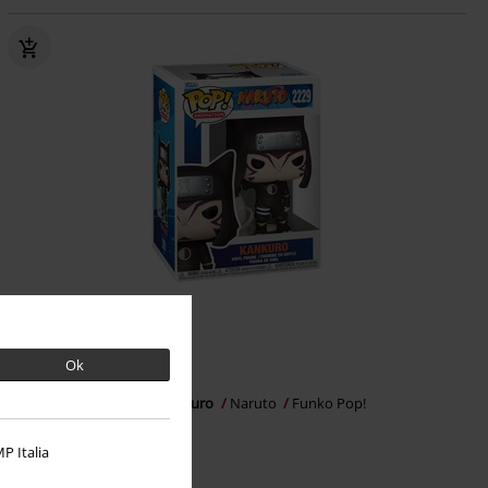
Téměř vyprodáno
Ok
Kč 439,00
Vinylová figurka č.2229 Kankuro
Naruto
Funko Pop!
P Italia