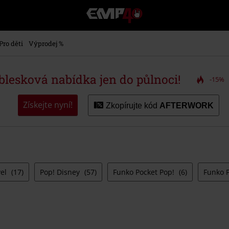
EMP
-
Hudba,
TV
Pro děti
Výprodej %
filmy
&
seriály,
 blesková nabídka jen do půlnoci!
-15%
Merch
pro
hráče,
Získejte nyní!
Zkopírujte kód
AFTERWORK
Alternativní
móda
vel
(17)
Pop! Disney
(57)
Funko Pocket Pop!
(6)
Funko 