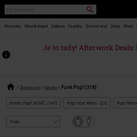
Přejít k
Vyhledávání
Katalog
hlavnímu
vyhledávání
obsahu
Novinky
Merch kapel
Zábava
Značky
Životní styl
Ženy
Muži
Je to tady! Afterwork Deals:
Funk Pop! (318)
Životní styl
Figurky
Funko Pop! NOVÉ
(147)
Pop! Star Wars
(25)
Pop! Mar