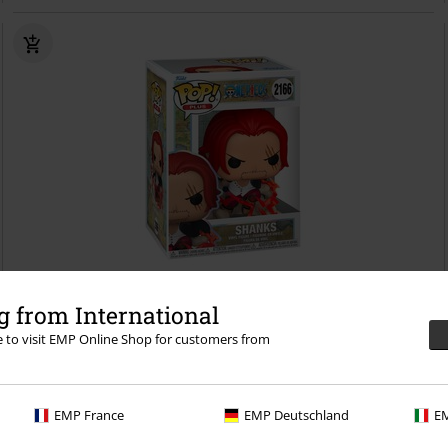
%
 from International
re to visit EMP Online Shop for customers from
Kč 359,00
Vinylová figurka č.2166 Shanks (Pop! Plus)
One Piece
Funko Pop!
EMP France
EMP Deutschland
EM