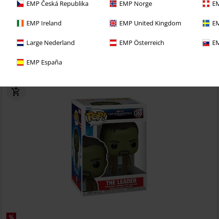
EMP Česká Republika
EMP Norge
EM
EMP Ireland
EMP United Kingdom
EM
i 30denní zkušební verzi našeho BACKSTAGE CLUB
Large Nederland
EMP Österreich
EM
EMP España
%