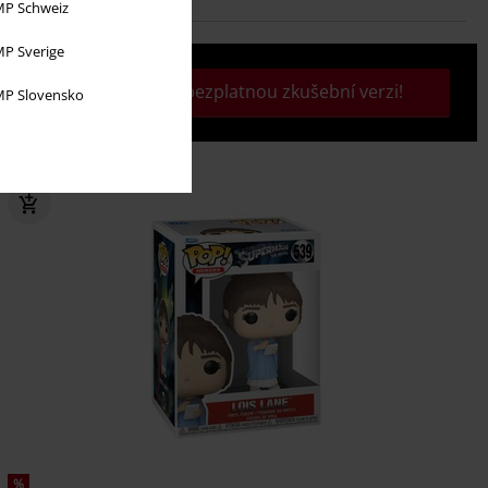
P Schweiz
P Sverige
Aktivujte si svou bezplatnou zkušební verzi!
P Slovensko
%