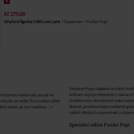
%
Kč 279,00
Vinylová figurka č.563 Lois Lane
Superman
Funko Pop!
Vinylové Popy najdete ve všech mož
Arkham Azyl po Westeros v Game of 
né bytosti existovaly pouze na
Změňte svou domácnost nebo kancelá
robudit se vedle Thora nebo sdílet
Marvel, prozkoumejte vzdálené galax
 snech, je nyní realitou.... s
vašich dětských vzpomínek a objevt
Speciální edice Funko Pop!