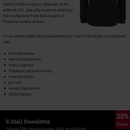
svetrů Pokémon jsou k dispozici až do
velikosti XXL. Jste připraveni na další boj?
Pak si připravte Poké Ball a kupte si
Pokémon svetry online.
U nás najdete ještě více příslušenství pro hraní. Pokračujte v procházení
zde:
Fortnite Llama
Herní příslušenství
Herní Logitech
Pokémon plyšové hračky
Hráčské křeslo
Jinx Lol
Hrnky Playstation
Zelda Figurky
20%
E-Mail Newsletter
Sleva
Získejte 20% slevový poukaz, když se přihlásíte