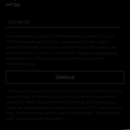
teď!
Více
Tímto souhlasím se zasíláním EMP Newslettru a souhlasím s tím, že
E.M.P. Merchandising mbH může zpracovávat mé osobní údaje a
pravidelně mi posílat informace o svých produktech. Mé osobní údaje
budou zpracovány v souladu s ustanoveními
Ochrana osobních údajů
.
Můj souhlas mohu kdykoliv odvolat na odhlašovací odkaz/link.
Unsubscribe
here
.
Odebírat
*Platí pouze online a kód je platný jen 4 týdny. Nelze kombinovat s jinými
slevovými kódy. Po vložení a potvrzení kódu bude sleva automaticky
odečtena z vašeho nákupního košíku. Nevztahuje se na média, knihy,
vstupenky, dárkové poukazy, produkty: Rammstein, (Till) Lindemann, Die
Ärzte, Die Toten Hosen, Feine Sahne Fischfilet, Broilers, Böhse Onkelz a
zboží, jehož koupí podpoříte nadaci.