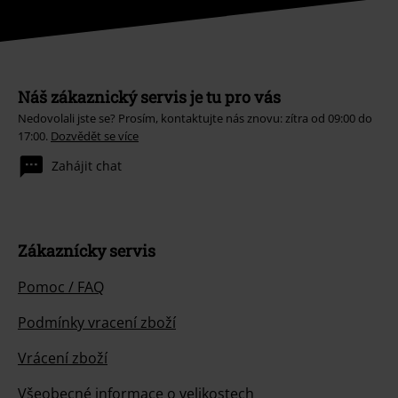
Náš zákaznický servis je tu pro vás
Nedovolali jste se? Prosím, kontaktujte nás znovu: zítra od 09:00 do
17:00.
Dozvědět se více
Zahájit chat
Zákaznícky servis
Pomoc / FAQ
Podmínky vracení zboží
Vrácení zboží
Všeobecné informace o velikostech