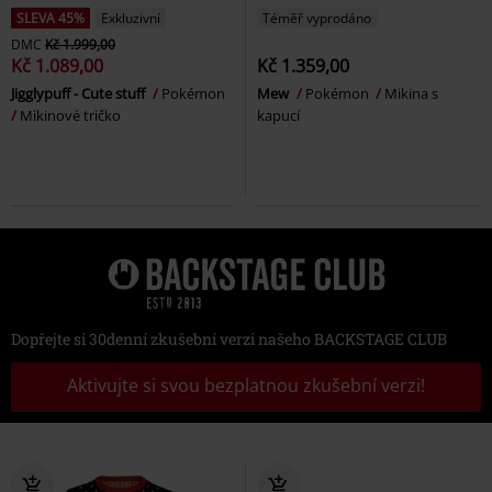
SLEVA 45%
Exkluzivní
Téměř vyprodáno
DMC
Kč 1.999,00
Kč 1.089,00
Kč 1.359,00
Jigglypuff - Cute stuff
Pokémon
Mew
Pokémon
Mikina s
Mikinové tričko
kapucí
Dopřejte si 30denní zkušební verzi našeho BACKSTAGE CLUB
Aktivujte si svou bezplatnou zkušební verzi!