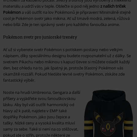
vrcholem za každého počasí. Svetry a bundy jsou vyrobeny z měkkého
materiálu a udrží vás v teple. Oblečte si pod něj jedno
z našich triček
Pokémon
a váš outfit na lov Pokémonů je připraven! Minimálně stejně
cool je Pokémon svetr jako mikina. Ať už tmavě modrá, zelená, růžová
nebo bílá: Zde je ten správný svetr pro každého fanouška anime.
Pokémon svetr pro juniorské trenéry
Ať už si vyberete svetr Pokémon s potiskem postavy nebo velkým
nápisem, díky speciálnímu designu budete rozpoznatelní už z dálky. Se
svetrem Pikachu nebo mikinou s kapucí Eevee si můžete osladit každý
den, bez ohledu na to, jak špatný je, protože šťastný Pokémon vás
okamžitě rozzáří. Pokud hledáte levné svetry Pokémon, získáte zde
fantastický výběr.
Noste na hrudi Umbreona, Gengara a další
příšery a vyjádřete svou fanouškovskou
lásku. Aby byl váš outfit harmonický od
hlavy až k patě, najdete v EMP také
doplňky Pokémon, jako jsou čepice a
tašky. Nízké ceny a vysoká kvalita mluví
samy za sebe. Také si není na co stěžovat,
pokud jde o střih, protože některé ze