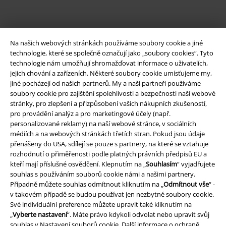
Na našich webových stránkách používáme soubory cookie a jiné
technologie, které se společně označují jako „soubory cookies“. Tyto
technologie nám umožňují shromažďovat informace o uživatelích,
jejich chování a zařízeních. Některé soubory cookie umísťujeme my,
jiné pocházejí od našich partnerů. My a naši partneři používáme
soubory cookie pro zajištění spolehlivosti a bezpečnosti naší webové
Právní informace
stránky, pro zlepšení a přizpůsobení vašich nákupních zkušeností,
pro provádění analýz a pro marketingové účely (např.
Podmínky
personalizované reklamy) na naší webové stránce, v sociálních
médiích a na webových stránkách třetích stran. Pokud jsou údaje
Prohlášení
přenášeny do USA, sdílejí se pouze s partnery, na které se vztahuje
rozhodnutí o přiměřenosti podle platných právních předpisů EU a
Ochrana osobních údajů
kteří mají příslušné osvědčení. Klepnutím na „
Souhlasím
“ vyjadřujete
souhlas s používáním souborů cookie námi a našimi partnery.
Případně můžete souhlas odmítnout kliknutím na „
Odmítnout vše
“ -
Likvidace odpadu a ochrana životního prostředí
v takovém případě se budou používat jen nezbytné soubory cookie.
Své individuální preference můžete upravit také kliknutím na
Prohlášení o shodě
„
Vyberte nastavení
“. Máte právo kdykoli odvolat nebo upravit svůj
souhlas v
Nastavení souborů cookie
. Další informace o ochraně