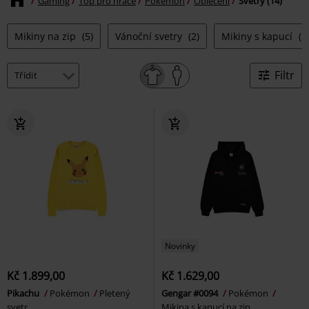
Gaming
Top pro hráče
Pokémon
Oblečení
Svetry (14)
Mikiny na zip
(5)
Vánoční svetry
(2)
Mikiny s kapucí
(5
Filtr
Novinky
Kč 1.899,00
Kč 1.629,00
Pikachu
Pokémon
Pletený
Gengar #0094
Pokémon
svetr
Mikina s kapucí na zip