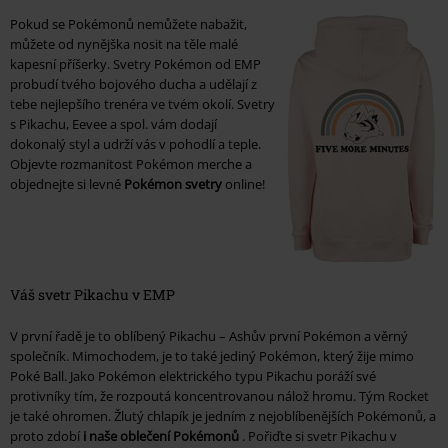
Pokud se Pokémonů nemůžete nabažit,
můžete od nynějška nosit na těle malé
kapesní příšerky. Svetry Pokémon od EMP
probudí tvého bojového ducha a udělají z
tebe nejlepšího trenéra ve tvém okolí. Svetry
s Pikachu, Eevee a spol. vám dodají
dokonalý styl a udrží vás v pohodlí a teple.
Objevte rozmanitost Pokémon merche a
objednejte si levné
Pokémon svetry
online!
Váš svetr Pikachu v EMP
V první řadě je to oblíbený Pikachu – Ashův první Pokémon a věrný
společník. Mimochodem, je to také jediný Pokémon, který žije mimo
Poké Ball. Jako Pokémon elektrického typu Pikachu poráží své
protivníky tím, že rozpoutá koncentrovanou nálož hromu. Tým Rocket
je také ohromen. Žlutý chlapík je jedním z nejoblíbenějších Pokémonů, a
proto zdobí
i naše oblečení Pokémonů
. Pořiďte si svetr Pikachu v