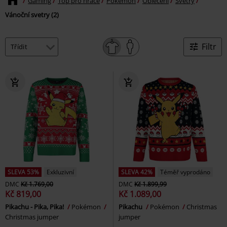
Gaming
Top pro hráče
Pokémon
Oblečení
Svetry
Vánoční svetry (2)
Filtr
SLEVA 53%
Exkluzivní
SLEVA 42%
Téměř vyprodáno
DMC
Kč 1.769,00
DMC
Kč 1.899,99
Kč 819,00
Kč 1.089,00
Pikachu - Pika, Pika!
Pokémon
Pikachu
Pokémon
Christmas
Christmas jumper
jumper