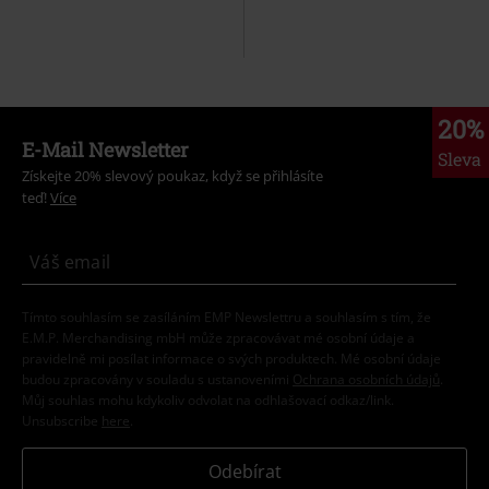
20%
E-Mail Newsletter
Sleva
Získejte 20% slevový poukaz, když se přihlásíte
teď!
Více
Tímto souhlasím se zasíláním EMP Newslettru a souhlasím s tím, že
E.M.P. Merchandising mbH může zpracovávat mé osobní údaje a
pravidelně mi posílat informace o svých produktech. Mé osobní údaje
budou zpracovány v souladu s ustanoveními
Ochrana osobních údajů
.
Můj souhlas mohu kdykoliv odvolat na odhlašovací odkaz/link.
Unsubscribe
here
.
Odebírat