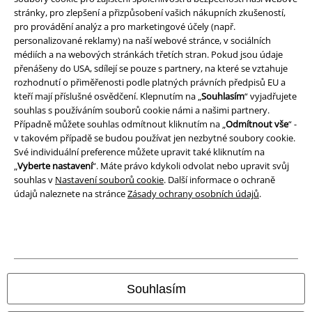
stránky, pro zlepšení a přizpůsobení vašich nákupních zkušeností,
pro provádění analýz a pro marketingové účely (např.
Ochrana osobních údajů
personalizované reklamy) na naší webové stránce, v sociálních
médiích a na webových stránkách třetích stran. Pokud jsou údaje
Likvidace odpadu a ochrana životního prostředí
přenášeny do USA, sdílejí se pouze s partnery, na které se vztahuje
rozhodnutí o přiměřenosti podle platných právních předpisů EU a
Prohlášení o shodě
kteří mají příslušné osvědčení. Klepnutím na „
Souhlasím
“ vyjadřujete
souhlas s používáním souborů cookie námi a našimi partnery.
Informace o přístupnosti
Případně můžete souhlas odmítnout kliknutím na „
Odmítnout vše
“ -
v takovém případě se budou používat jen nezbytné soubory cookie.
Své individuální preference můžete upravit také kliknutím na
Nastavení souborů cookie
„
Vyberte nastavení
“. Máte právo kdykoli odvolat nebo upravit svůj
souhlas v
Nastavení souborů cookie
. Další informace o ochraně
Odstoupení od smlouvy
údajů naleznete na stránce
Zásady ochrany osobních údajů
.
Všechny ceny jsou včetně DPH, bez
poštovného a balného
© 1986-2026 EMP Merchandising
Souhlasím
Naše online obchody