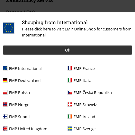
Pomoc / FAQ
Shopping from International
Podmínky vracení zboží
Please click here to visit EMP Online Shop for customers from
International
Vrácení zboží
Všeobecné informace o velikostech
Ok
Zrušit členství v BSC
EMP International
EMP France
Způsoby platby
EMP Deutschland
EMP Italia
EMP Polska
EMP Česká Republika
Nabídky pro vás
EMP Norge
EMP Schweiz
Soutěž
EMP Suomi
EMP Ireland
Objednejte si dárkový poukaz
EMP United Kingdom
EMP Sverige