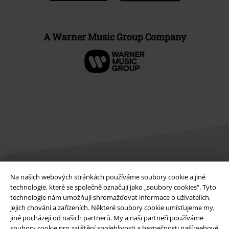
A Warner Music Group Company
Na našich webových stránkách používáme soubory cookie a jiné
Právní informace
technologie, které se společně označují jako „soubory cookies“. Tyto
technologie nám umožňují shromažďovat informace o uživatelích,
Podmínky
jejich chování a zařízeních. Některé soubory cookie umísťujeme my,
jiné pocházejí od našich partnerů. My a naši partneři používáme
Prohlášení
soubory cookie pro zajištění spolehlivosti a bezpečnosti naší webové