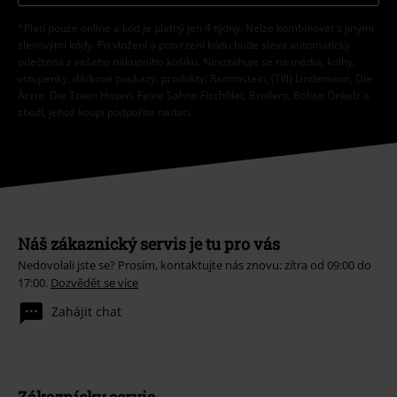
*Platí pouze online a kód je platný jen 4 týdny. Nelze kombinovat s jinými
slevovými kódy. Po vložení a potvrzení kódu bude sleva automaticky
odečtena z vašeho nákupního košíku. Nevztahuje se na média, knihy,
vstupenky, dárkové poukazy, produkty: Rammstein, (Till) Lindemann, Die
Ärzte, Die Toten Hosen, Feine Sahne Fischfilet, Broilers, Böhse Onkelz a
zboží, jehož koupí podpoříte nadaci.
Náš zákaznický servis je tu pro vás
Nedovolali jste se? Prosím, kontaktujte nás znovu: zítra od 09:00 do
17:00.
Dozvědět se více
Zahájit chat
Zákaznícky servis