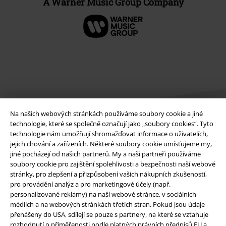
A Warner Music Group Company
Na našich webových stránkách používáme soubory cookie a jiné
technologie, které se společně označují jako „soubory cookies“. Tyto
technologie nám umožňují shromažďovat informace o uživatelích,
jejich chování a zařízeních. Některé soubory cookie umísťujeme my,
Právní informace
jiné pocházejí od našich partnerů. My a naši partneři používáme
soubory cookie pro zajištění spolehlivosti a bezpečnosti naší webové
Podmínky
stránky, pro zlepšení a přizpůsobení vašich nákupních zkušeností,
pro provádění analýz a pro marketingové účely (např.
Prohlášení
personalizované reklamy) na naší webové stránce, v sociálních
médiích a na webových stránkách třetích stran. Pokud jsou údaje
Ochrana osobních údajů
přenášeny do USA, sdílejí se pouze s partnery, na které se vztahuje
rozhodnutí o přiměřenosti podle platných právních předpisů EU a