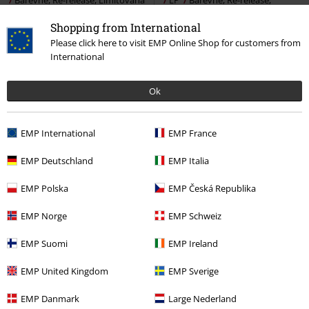
edice, Standard
Limitovaná edice, Standard
Shopping from International
Please click here to visit EMP Online Shop for customers from
International
Ok
EMP International
EMP France
EMP Deutschland
EMP Italia
EMP Polska
EMP Česká Republika
Téměř vyprodáno
Limitovaná edice
EMP Norge
EMP Schweiz
Kč 1.629,00
EMP Suomi
EMP Ireland
Quarantième: Live à Paris
Dream Theater
LP
Standard,
EMP United Kingdom
EMP Sverige
Limitovaná luxusní edice
EMP Danmark
Large Nederland