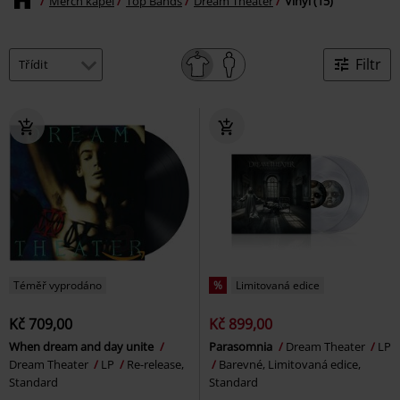
Merch kapel
Top Bands
Dream Theater
Vinyl (15)
Filtr
Téměř vyprodáno
%
Limitovaná edice
Kč 709,00
Kč 899,00
When dream and day unite
Parasomnia
Dream Theater
LP
Dream Theater
LP
Re-release,
Barevné, Limitovaná edice,
Standard
Standard