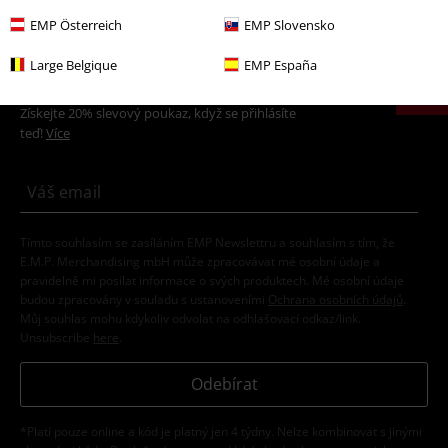
EMP Österreich
EMP Slovensko
20%
Large Belgique
EMP España
E-Mail Newsletter
Sleva
Získejte 20% slevový poukaz, když se přihlásíte
teď!
Více
Tímto souhlasím se zasíláním EMP Newslettru a souhlasím s tím, že
E.M.P. Merchandising mbH může zpracovávat mé osobní údaje a
pravidelně mi posílat informace o svých produktech. Mé osobní údaje
budou zpracovány v souladu s ustanoveními
Ochrana osobních údajů
.
Můj souhlas mohu kdykoliv odvolat na odhlašovací odkaz/link.
Unsubscribe
here
.
Odebírat
*Platí pouze online a kód je platný jen 4 týdny. Nelze kombinovat s jinými