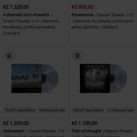
Kč 1.329,00
Kč 899,00
A dramatic turn of events
Parasomnia
Dream Theater
LP
Dream Theater
LP
Barevné,
Barevné, Re-release, Limitovaná
Re-release, Limitovaná edice,
edice, Gatefold / skládaný
Standard
Téměř vyprodáno
Limitovaná edice
Téměř vyprodáno
Limitovaná edice
Kč 1.359,00
Kč 1.199,00
Octavarium
Dream Theater
LP
Train of thought
Dream Theater
Barevné, Re-release, Limitovaná
LP
Barevné, Re-release,