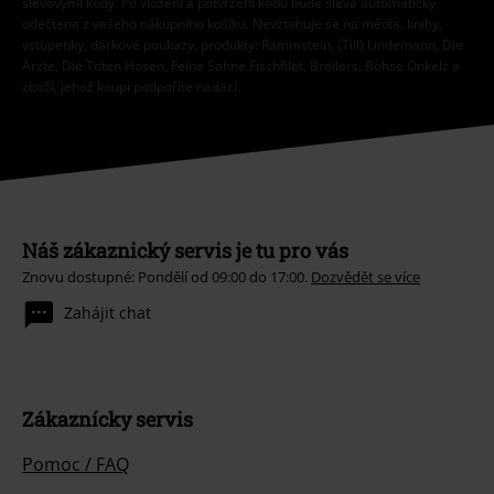
slevovými kódy. Po vložení a potvrzení kódu bude sleva automaticky
odečtena z vašeho nákupního košíku. Nevztahuje se na média, knihy,
vstupenky, dárkové poukazy, produkty: Rammstein, (Till) Lindemann, Die
Ärzte, Die Toten Hosen, Feine Sahne Fischfilet, Broilers, Böhse Onkelz a
zboží, jehož koupí podpoříte nadaci.
Náš zákaznický servis je tu pro vás
Znovu dostupné: Pondělí od 09:00 do 17:00.
Dozvědět se více
Zahájit chat
Zákaznícky servis
Pomoc / FAQ