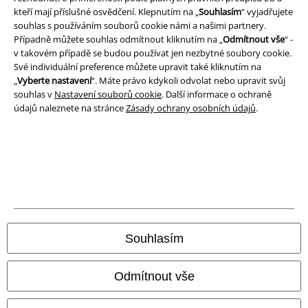
Likvidace odpadu a ochrana životního prostředí
kteří mají příslušné osvědčení. Klepnutím na „
Souhlasím
“ vyjadřujete
souhlas s používáním souborů cookie námi a našimi partnery.
Případně můžete souhlas odmítnout kliknutím na „
Odmítnout vše
“ -
Prohlášení o shodě
v takovém případě se budou používat jen nezbytné soubory cookie.
Své individuální preference můžete upravit také kliknutím na
Informace o přístupnosti
„
Vyberte nastavení
“. Máte právo kdykoli odvolat nebo upravit svůj
souhlas v
Nastavení souborů cookie
. Další informace o ochraně
Nastavení souborů cookie
údajů naleznete na stránce
Zásady ochrany osobních údajů
.
Odstoupení od smlouvy
Všechny ceny jsou včetně DPH, bez
poštovného a balného
© 1986-2026 EMP Merchandising
Souhlasím
Naše online obchody
Odmítnout vše
EMP International