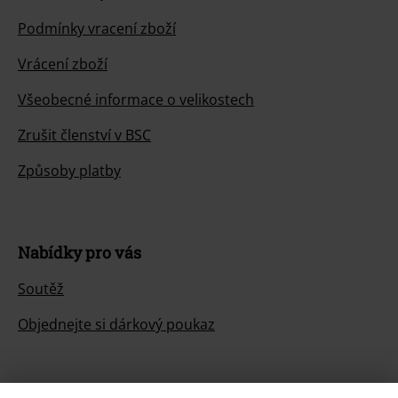
Podmínky vracení zboží
Vrácení zboží
Všeobecné informace o velikostech
Zrušit členství v BSC
Způsoby platby
Nabídky pro vás
Soutěž
Objednejte si dárkový poukaz