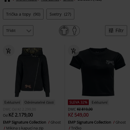
Trička a topy
(90)
Svetry
(27)
Filtr
Exkluzivní
Odnímatelné části
SLEVA 32%
Exkluzivní
DMC
Od
Kč 2.299,00
DMC
Kč 819,00
Kč 2.179,00
Kč 549,00
Od
EMP Signature Collection
Ghost
EMP Signature Collection
Ghost
Mikina s kapucí na zip
Tričko