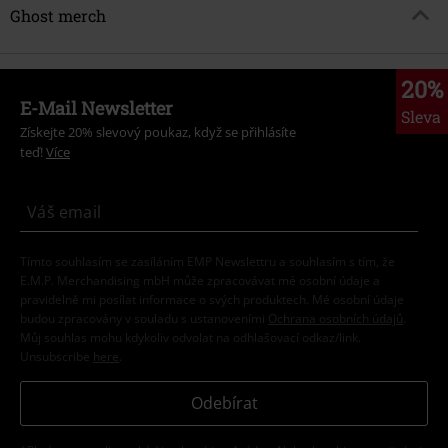
Ghost merch
20%
E-Mail Newsletter
Sleva
Získejte 20% slevový poukaz, když se přihlásíte
teď!
Více
Tímto souhlasím se zasíláním EMP Newslettru a souhlasím s tím, že
E.M.P. Merchandising mbH může zpracovávat mé osobní údaje a
pravidelně mi posílat informace o svých produktech. Mé osobní údaje
budou zpracovány v souladu s ustanoveními
Ochrana osobních údajů
.
Můj souhlas mohu kdykoliv odvolat na odhlašovací odkaz/link.
Unsubscribe
here
.
Odebírat