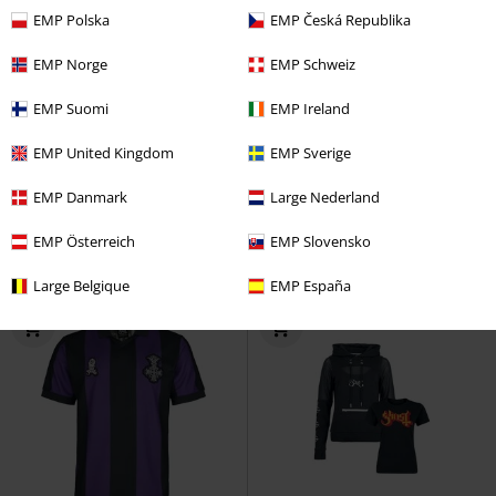
EMP Polska
EMP Česká Republika
EMP Norge
EMP Schweiz
Exkluzivní
Plus Size
%
Plus Size
EMP Suomi
EMP Ireland
Kč 545,00
Kč 467,00
Od
EMP United Kingdom
EMP Sverige
Logo
Ghost
Tričko s
Cataphract
Ghost
Tričko
EMP Danmark
Large Nederland
lemováním
EMP Österreich
EMP Slovensko
Large Belgique
EMP España