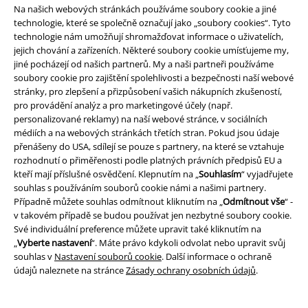
O EMP
Na našich webových stránkách používáme soubory cookie a jiné
technologie, které se společně označují jako „soubory cookies“. Tyto
Udržitelnost
technologie nám umožňují shromažďovat informace o uživatelích,
jejich chování a zařízeních. Některé soubory cookie umísťujeme my,
jiné pocházejí od našich partnerů. My a naši partneři používáme
soubory cookie pro zajištění spolehlivosti a bezpečnosti naší webové
stránky, pro zlepšení a přizpůsobení vašich nákupních zkušeností,
pro provádění analýz a pro marketingové účely (např.
personalizované reklamy) na naší webové stránce, v sociálních
médiích a na webových stránkách třetích stran. Pokud jsou údaje
přenášeny do USA, sdílejí se pouze s partnery, na které se vztahuje
rozhodnutí o přiměřenosti podle platných právních předpisů EU a
Staňte se součástí komunity!
kteří mají příslušné osvědčení. Klepnutím na „
Souhlasím
“ vyjadřujete
souhlas s používáním souborů cookie námi a našimi partnery.
Případně můžete souhlas odmítnout kliknutím na „
Odmítnout vše
“ -
v takovém případě se budou používat jen nezbytné soubory cookie.
Své individuální preference můžete upravit také kliknutím na
„
Vyberte nastavení
“. Máte právo kdykoli odvolat nebo upravit svůj
souhlas v
Nastavení souborů cookie
. Další informace o ochraně
údajů naleznete na stránce
Zásady ochrany osobních údajů
.