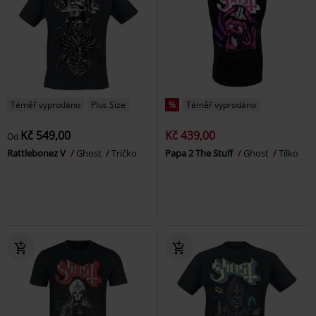
Téměř vyprodáno
Plus Size
%
Téměř vyprodáno
Kč 549,00
Kč 439,00
Od
Rattlebonez V
Ghost
Tričko
Papa 2 The Stuff
Ghost
Tílko