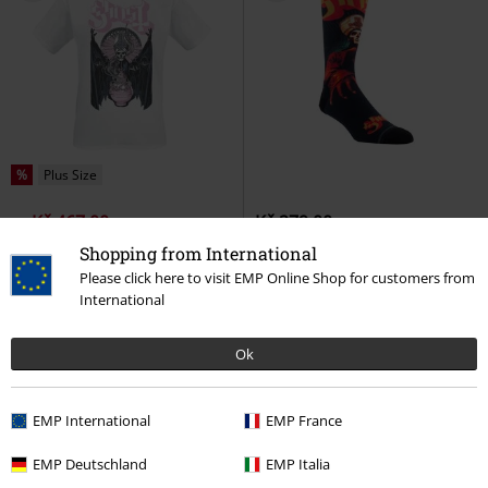
%
Plus Size
Kč 467,00
Kč 279,00
Od
Beneficense
Ghost
Tričko
Papa
Ghost
Ponožky
Shopping from International
Please click here to visit EMP Online Shop for customers from
International
Ok
EMP International
EMP France
EMP Deutschland
EMP Italia