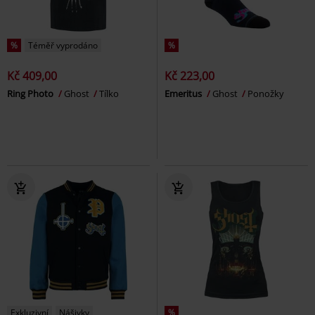
%
Téměř vyprodáno
%
Kč 409,00
Kč 223,00
Ring Photo
Ghost
Tílko
Emeritus
Ghost
Ponožky
Exkluzivní
Nášivky
%