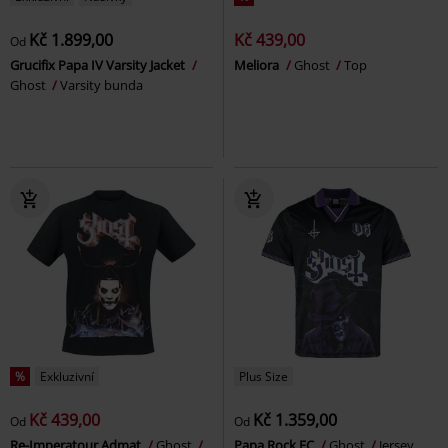
Kč 1.899,00
Kč 439,00
Od
Grucifix Papa IV Varsity Jacket
Meliora
Ghost
Top
Ghost
Varsity bunda
%
Exkluzivní
Plus Size
Kč 439,00
Kč 1.359,00
Od
Od
Re-Imperatour Admat
Ghost
Papa Rock FC
Ghost
Jersey