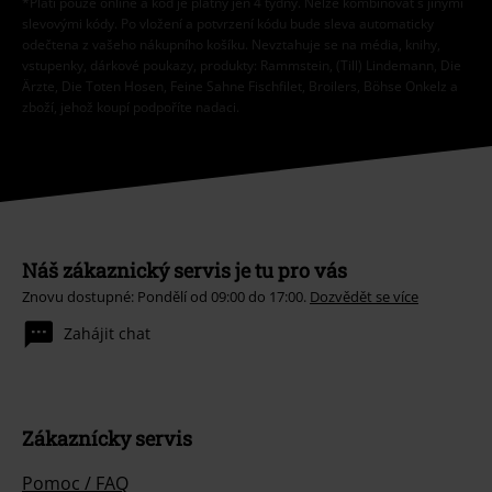
*Platí pouze online a kód je platný jen 4 týdny. Nelze kombinovat s jinými
slevovými kódy. Po vložení a potvrzení kódu bude sleva automaticky
odečtena z vašeho nákupního košíku. Nevztahuje se na média, knihy,
vstupenky, dárkové poukazy, produkty: Rammstein, (Till) Lindemann, Die
Ärzte, Die Toten Hosen, Feine Sahne Fischfilet, Broilers, Böhse Onkelz a
zboží, jehož koupí podpoříte nadaci.
Náš zákaznický servis je tu pro vás
Znovu dostupné: Pondělí od 09:00 do 17:00.
Dozvědět se více
Zahájit chat
Zákaznícky servis
Pomoc / FAQ