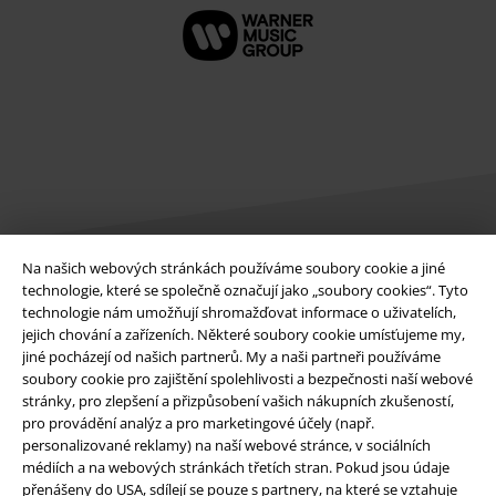
Na našich webových stránkách používáme soubory cookie a jiné
technologie, které se společně označují jako „soubory cookies“. Tyto
Právní informace
technologie nám umožňují shromažďovat informace o uživatelích,
jejich chování a zařízeních. Některé soubory cookie umísťujeme my,
Podmínky
jiné pocházejí od našich partnerů. My a naši partneři používáme
soubory cookie pro zajištění spolehlivosti a bezpečnosti naší webové
Prohlášení
stránky, pro zlepšení a přizpůsobení vašich nákupních zkušeností,
pro provádění analýz a pro marketingové účely (např.
Ochrana osobních údajů
personalizované reklamy) na naší webové stránce, v sociálních
médiích a na webových stránkách třetích stran. Pokud jsou údaje
přenášeny do USA, sdílejí se pouze s partnery, na které se vztahuje
Likvidace odpadu a ochrana životního prostředí