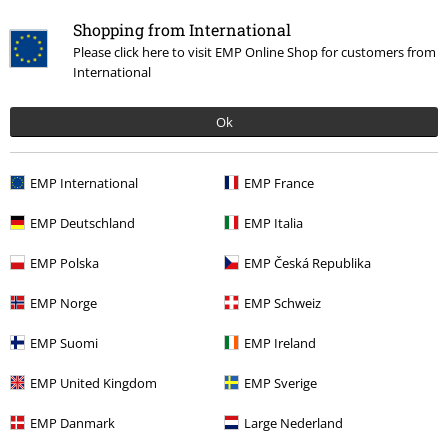
vstupenky, dárkové poukazy, produkty: Rammstein, (Till) Lindemann, Die
Ärzte, Die Toten Hosen, Feine Sahne Fischfilet, Broilers, Böhse Onkelz a
Shopping from International
zboží, jehož koupí podpoříte nadaci.
Please click here to visit EMP Online Shop for customers from
International
Ok
EMP International
EMP France
Náš zákaznický servis je tu pro vás
Nedovolali jste se? Prosím, kontaktujte nás znovu: zítra od 09:00 do
EMP Deutschland
EMP Italia
17:00.
Dozvědět se více
EMP Polska
EMP Česká Republika
Zahájit chat
EMP Norge
EMP Schweiz
EMP Suomi
EMP Ireland
Zákaznícky servis
EMP United Kingdom
EMP Sverige
Pomoc / FAQ
EMP Danmark
Large Nederland
Podmínky vracení zboží