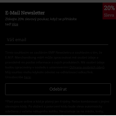
20%
E-Mail Newsletter
Sleva
Získejte 20% slevový poukaz, když se přihlásíte
teď!
Více
Tímto souhlasím se zasíláním EMP Newslettru a souhlasím s tím, že
E.M.P. Merchandising mbH může zpracovávat mé osobní údaje a
pravidelně mi posílat informace o svých produktech. Mé osobní údaje
budou zpracovány v souladu s ustanoveními
Ochrana osobních údajů
.
Můj souhlas mohu kdykoliv odvolat na odhlašovací odkaz/link.
Unsubscribe
here
.
Odebírat
*Platí pouze online a kód je platný jen 4 týdny. Nelze kombinovat s jinými
slevovými kódy. Po vložení a potvrzení kódu bude sleva automaticky
odečtena z vašeho nákupního košíku. Nevztahuje se na média, knihy,