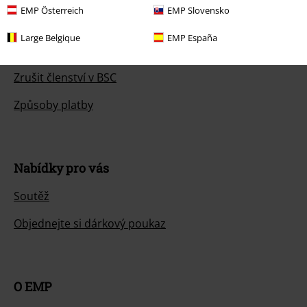
EMP Österreich
EMP Slovensko
Vrácení zboží
Large Belgique
EMP España
Všeobecné informace o velikostech
Zrušit členství v BSC
Způsoby platby
Nabídky pro vás
Soutěž
Objednejte si dárkový poukaz
O EMP