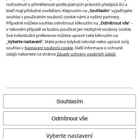
rozhodnutí o přiměřenosti podle platných právních předpisů EU a
kteří mají příslušné osvědčení. Klepnutím na „
Souhlasím
“ vyjadřujete
Prohlášení o shodě
souhlas s používáním souborů cookie námi a našimi partnery.
Případně můžete souhlas odmítnout kliknutím na „
Odmítnout vše
“ -
Informace o přístupnosti
v takovém případě se budou používat jen nezbytné soubory cookie.
Své individuální preference můžete upravit také kliknutím na
Nastavení souborů cookie
„
Vyberte nastavení
“. Máte právo kdykoli odvolat nebo upravit svůj
souhlas v
Nastavení souborů cookie
. Další informace o ochraně
údajů naleznete na stránce
Zásady ochrany osobních údajů
.
Odstoupení od smlouvy
Všechny ceny jsou včetně DPH, bez
poštovného a balného
© 1986-2026 EMP Merchandising
Souhlasím
Naše online obchody
Odmítnout vše
EMP International
Vyberte nastavení
EMP France