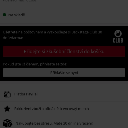
Více informací o zboží
Na skladě
Ušetřete na poštovném a vyzkoušejte si Backstage Club 30
dní zdarma:
Přidejte si zkušební členství do košíku
Pokud jste již členem, přihlaste se zde:
Přihlašte se nyní
Platba PayPal
Exkluzivní zboží a oficiálně licencovaý merch
Nakupujte bez stresu. Máte 30 dní na vrácení!