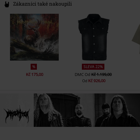
Zákazníci také nakoupili
%
SLEVA 22%
Kč 175,00
DMC
Od
Kč 1.199,00
Kč 926,00
Od