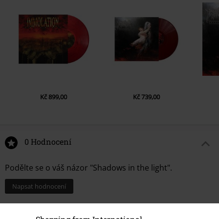
Kč 899,00
Kč 739,00
0 Hodnocení
Podělte se o váš názor "Shadows in the light".
Napsat hodnocení