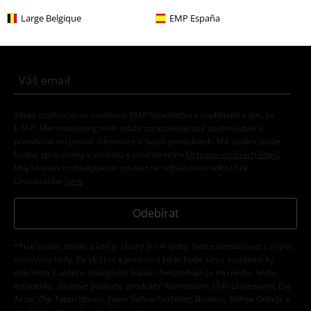
E-Mail Newsletter
Sleva
Large Belgique
EMP España
Získejte 20% slevový poukaz, když se přihlásíte
teď!
Více
Tímto souhlasím se zasíláním EMP Newslettru a souhlasím s tím, že
E.M.P. Merchandising mbH může zpracovávat mé osobní údaje a
pravidelně mi posílat informace o svých produktech. Mé osobní údaje
budou zpracovány v souladu s ustanoveními
Ochrana osobních údajů
.
Můj souhlas mohu kdykoliv odvolat na odhlašovací odkaz/link.
Unsubscribe
here
.
Odebírat
*Platí pouze online a kód je platný jen 4 týdny. Nelze kombinovat s jinými
slevovými kódy. Po vložení a potvrzení kódu bude sleva automaticky
odečtena z vašeho nákupního košíku. Nevztahuje se na média, knihy,
vstupenky, dárkové poukazy, produkty: Rammstein, (Till) Lindemann, Die
Ärzte, Die Toten Hosen, Feine Sahne Fischfilet, Broilers, Böhse Onkelz a