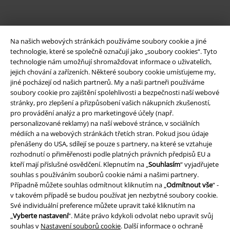
Na našich webových stránkách používáme soubory cookie a jiné
technologie, které se společně označují jako „soubory cookies“. Tyto
technologie nám umožňují shromažďovat informace o uživatelích,
jejich chování a zařízeních. Některé soubory cookie umísťujeme my,
jiné pocházejí od našich partnerů. My a naši partneři používáme
soubory cookie pro zajištění spolehlivosti a bezpečnosti naší webové
stránky, pro zlepšení a přizpůsobení vašich nákupních zkušeností,
Právní informace
pro provádění analýz a pro marketingové účely (např.
personalizované reklamy) na naší webové stránce, v sociálních
Podmínky
médiích a na webových stránkách třetích stran. Pokud jsou údaje
přenášeny do USA, sdílejí se pouze s partnery, na které se vztahuje
Prohlášení
rozhodnutí o přiměřenosti podle platných právních předpisů EU a
kteří mají příslušné osvědčení. Klepnutím na „
Souhlasím
“ vyjadřujete
souhlas s používáním souborů cookie námi a našimi partnery.
Ochrana osobních údajů
Případně můžete souhlas odmítnout kliknutím na „
Odmítnout vše
“ -
v takovém případě se budou používat jen nezbytné soubory cookie.
Likvidace odpadu a ochrana životního prostředí
Své individuální preference můžete upravit také kliknutím na
„
Vyberte nastavení
“. Máte právo kdykoli odvolat nebo upravit svůj
Prohlášení o shodě
souhlas v
Nastavení souborů cookie
. Další informace o ochraně