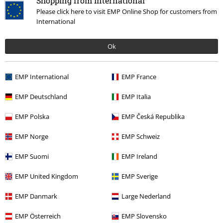
Shopping from International
Please click here to visit EMP Online Shop for customers from
International
Ok
EMP International
EMP France
EMP Deutschland
EMP Italia
More categories. More options.
EMP Polska
EMP Česká Republika
Merch kapel
Žánr
Death Metal
EMP Norge
EMP Schweiz
Výprodej %
Média
Vinyl
EMP Suomi
EMP Ireland
Merch kapel
Média
LP
EMP United Kingdom
EMP Sverige
Merch kapel
Top Bands
Immolation
EMP Danmark
Large Nederland
EMP Österreich
EMP Slovensko
20%