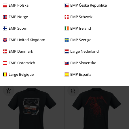
EMP Polska
EMP Česká Republika
EMP Norge
EMP Schweiz
EMP Suomi
EMP Ireland
%
Plus Size
EMP United Kingdom
EMP Sverige
Kč 807,00
Kč 599,00
Od
EMP Danmark
Large Nederland
Black Album Faded
Metallica
Charred 72 (M72)
Metallica
Tričko
Tričko
EMP Österreich
EMP Slovensko
Large Belgique
EMP España