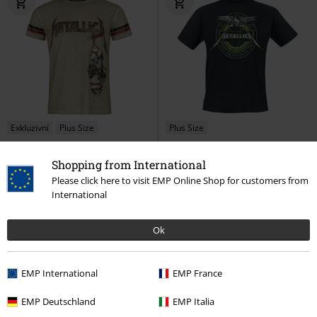
Exkluzivní
Plus Size
Plus Size
DMC
Od
Kč 999,00
Kč 819,00
Kč 549,00
Od
Od
Shopping from International
EMP Signature Collection
100% Fuel - Seek And Destroy
Please click here to visit EMP Online Shop for customers from
Metallica
Tričko
Metallica
Tričko
International
Ok
EMP International
EMP France
EMP Deutschland
EMP Italia