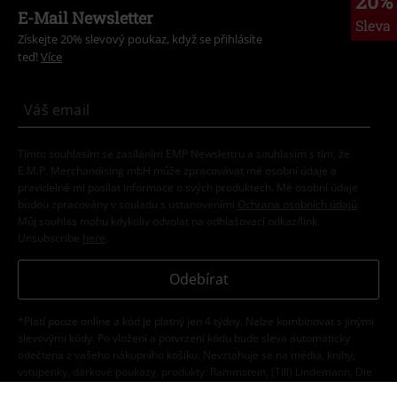
20%
E-Mail Newsletter
Sleva
Získejte 20% slevový poukaz, když se přihlásíte
teď!
Více
Tímto souhlasím se zasíláním EMP Newslettru a souhlasím s tím, že
E.M.P. Merchandising mbH může zpracovávat mé osobní údaje a
pravidelně mi posílat informace o svých produktech. Mé osobní údaje
budou zpracovány v souladu s ustanoveními
Ochrana osobních údajů
.
Můj souhlas mohu kdykoliv odvolat na odhlašovací odkaz/link.
Unsubscribe
here
.
Odebírat
*Platí pouze online a kód je platný jen 4 týdny. Nelze kombinovat s jinými
slevovými kódy. Po vložení a potvrzení kódu bude sleva automaticky
odečtena z vašeho nákupního košíku. Nevztahuje se na média, knihy,
vstupenky, dárkové poukazy, produkty: Rammstein, (Till) Lindemann, Die
Ärzte, Die Toten Hosen, Feine Sahne Fischfilet, Broilers, Böhse Onkelz a