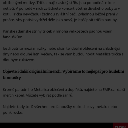
oblíbenými motivy. Trička mají klasický střih, jsou pohodlná, nikde
netlačí. V pohodě v nich zvládnete koncert včetně divokého pobytu v
kotli. Trička nevyžadují žádnou zvláštní péči. Zvládnou běžné praní v
pračce. Aby potisk vydržel déle jako nový, je lepší prát trička naruby.
Pánské i dámské střihy triček v mnoha velikostech padnou všem
fanouškům.
Jestli patříte mezi zmrzlíky nebo sháníte ideální oblečení na chladnější
dny nebo dlouhé letní večery, tak se vám budou hodit Metallica trička s
dlouhým rukávem.
Objevte i další originální merch: Vybíráme to nejlepší pro hudební
fanoušky
Kromě parádního Metallica oblečení a doplňků, najdete na EMP.cz i další
merch kapel. Můžete vybírat podle žánrů.
Najdete tady totiž všechno pro fanoušky rocku, heavy metalu nebo
punk rocku.