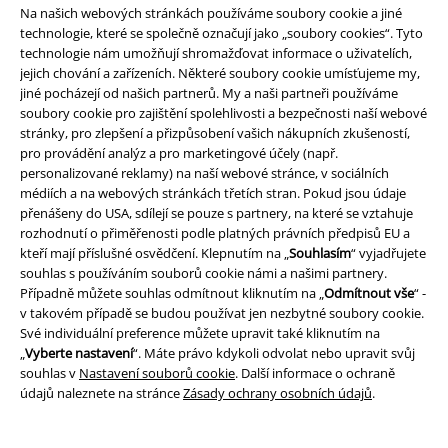
zboží, jehož koupí podpoříte nadaci.
Na našich webových stránkách používáme soubory cookie a jiné
technologie, které se společně označují jako „soubory cookies“. Tyto
technologie nám umožňují shromažďovat informace o uživatelích,
jejich chování a zařízeních. Některé soubory cookie umísťujeme my,
jiné pocházejí od našich partnerů. My a naši partneři používáme
soubory cookie pro zajištění spolehlivosti a bezpečnosti naší webové
stránky, pro zlepšení a přizpůsobení vašich nákupních zkušeností,
pro provádění analýz a pro marketingové účely (např.
Náš zákaznický servis je tu pro vás
personalizované reklamy) na naší webové stránce, v sociálních
Náš zákaznický servis je k dispozici dnes od 09:00 hod do 17:00 hod.
médiích a na webových stránkách třetích stran. Pokud jsou údaje
Dozvědět se více
přenášeny do USA, sdílejí se pouze s partnery, na které se vztahuje
rozhodnutí o přiměřenosti podle platných právních předpisů EU a
Zahájit chat
kteří mají příslušné osvědčení. Klepnutím na „
Souhlasím
“ vyjadřujete
souhlas s používáním souborů cookie námi a našimi partnery.
Případně můžete souhlas odmítnout kliknutím na „
Odmítnout vše
“ -
v takovém případě se budou používat jen nezbytné soubory cookie.
Zákaznícky servis
Své individuální preference můžete upravit také kliknutím na
„
Vyberte nastavení
“. Máte právo kdykoli odvolat nebo upravit svůj
Pomoc / FAQ
souhlas v
Nastavení souborů cookie
. Další informace o ochraně
údajů naleznete na stránce
Zásady ochrany osobních údajů
.
Podmínky vracení zboží