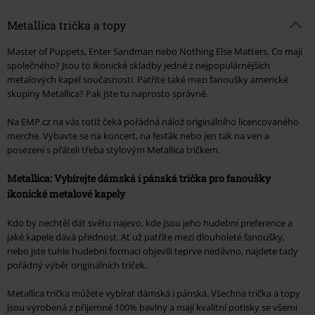
Metallica trička a topy
Master of Puppets, Enter Sandman nebo Nothing Else Matters. Co mají
společného? Jsou to ikonické skladby jedné z nejpopulárnějších
metalových kapel současnosti. Patříte také mezi fanoušky americké
skupiny Metallica? Pak jste tu naprosto správně.
Na EMP.cz na vás totiž čeká pořádná nálož originálního licencovaného
merche. Vybavte se na koncert, na fesťák nebo jen tak na ven a
posezení s přáteli třeba stylovým Metallica tričkem.
Metallica: Vybírejte dámská i pánská trička pro fanoušky
ikonické metalové kapely
Kdo by nechtěl dát světu najevo, kde jsou jeho hudební preference a
jaké kapele dává přednost. Ať už patříte mezi dlouholeté fanoušky,
nebo jste tuhle hudební formaci objevili teprve nedávno, najdete tady
pořádný výběr originálních triček.
Metallica trička můžete vybírat dámská i pánská. Všechna trička a topy
jsou vyrobená z příjemné 100% bavlny a mají kvalitní potisky se všemi