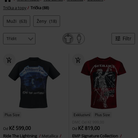
Trička a topy
Trička (88)
Muži
(63)
Ženy
(18)
Filtr
Plus Size
Exkluzivní
Plus Size
DMC
Od
Kč 999,00
Kč 599,00
Kč 819,00
Od
Od
Ride The Lightning
Metallica
EMP Signature Collection