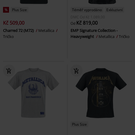
%
Plus Size
Téměř vyprodáno
Exkluzivní
DMC
Od
Kč 1.089,00
Kč 509,00
Kč 819,00
Od
Charred 72 (M72)
Metallica
EMP Signature Collection -
Tričko
Heavyweight
Metallica
Tričko
Plus Size