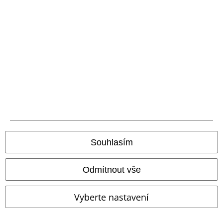
Vrácení zboží
Všeobecné informace o velikostech
Zrušit členství v BSC
Způsoby platby
Nabídky pro vás
Soutěž
Souhlasím
Objednejte si dárkový poukaz
Odmítnout vše
O EMP
Vyberte nastavení
Udržitelnost