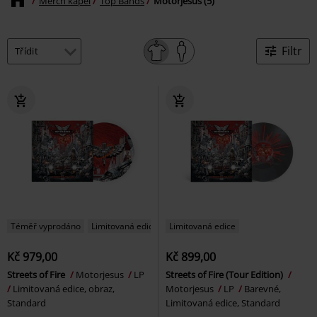
Merch kapel
Top Bands
Motorjesus (5)
Filtr
Téměř vyprodáno
Limitovaná edice
Limitovaná edice
Kč 979,00
Kč 899,00
Streets of Fire
Motorjesus
LP
Streets of Fire (Tour Edition)
Limitovaná edice, obraz,
Motorjesus
LP
Barevné,
Standard
Limitovaná edice, Standard