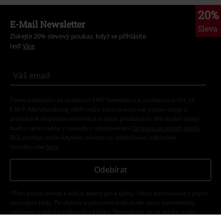
20%
E-Mail Newsletter
Sleva
Získejte 20% slevový poukaz, když se přihlásíte
teď!
Více
Tímto souhlasím se zasíláním EMP Newslettru a souhlasím s tím, že
E.M.P. Merchandising mbH může zpracovávat mé osobní údaje a
pravidelně mi posílat informace o svých produktech. Mé osobní údaje
budou zpracovány v souladu s ustanoveními
Ochrana osobních údajů
.
Můj souhlas mohu kdykoliv odvolat na odhlašovací odkaz/link.
Unsubscribe
here
.
Odebírat
*Platí pouze online a kód je platný jen 4 týdny. Nelze kombinovat s jinými
slevovými kódy. Po vložení a potvrzení kódu bude sleva automaticky
odečtena z vašeho nákupního košíku. Nevztahuje se na média, knihy,