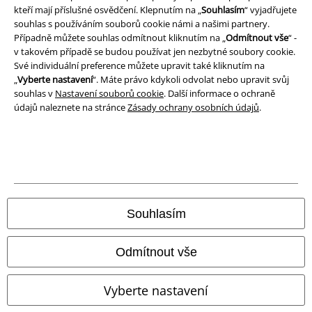
kteří mají příslušné osvědčení. Klepnutím na „
Souhlasím
“ vyjadřujete
Prohlášení o shodě
souhlas s používáním souborů cookie námi a našimi partnery.
Případně můžete souhlas odmítnout kliknutím na „
Odmítnout vše
“ -
Informace o přístupnosti
v takovém případě se budou používat jen nezbytné soubory cookie.
Své individuální preference můžete upravit také kliknutím na
Nastavení souborů cookie
„
Vyberte nastavení
“. Máte právo kdykoli odvolat nebo upravit svůj
souhlas v
Nastavení souborů cookie
. Další informace o ochraně
údajů naleznete na stránce
Zásady ochrany osobních údajů
.
Odstoupení od smlouvy
Všechny ceny jsou včetně DPH, bez
poštovného a balného
© 1986-2026 EMP Merchandising
Souhlasím
Naše online obchody
Odmítnout vše
EMP International
Vyberte nastavení
EMP France