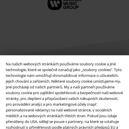
Na našich webových stránkách používáme soubory cookie a jiné
technologie, které se společně označují jako „soubory cookies“. Tyto
Právní informace
technologie nám umožňují shromažďovat informace o uživatelích,
jejich chování a zařízeních. Některé soubory cookie umísťujeme my,
Podmínky
jiné pocházejí od našich partnerů. My a naši partneři používáme
soubory cookie pro zajištění spolehlivosti a bezpečnosti naší webové
Prohlášení
stránky, pro zlepšení a přizpůsobení vašich nákupních zkušeností,
pro provádění analýz a pro marketingové účely (např.
Ochrana osobních údajů
personalizované reklamy) na naší webové stránce, v sociálních
médiích a na webových stránkách třetích stran. Pokud jsou údaje
přenášeny do USA, sdílejí se pouze s partnery, na které se vztahuje
Likvidace odpadu a ochrana životního prostředí
rozhodnutí o přiměřenosti podle platných právních předpisů EU a