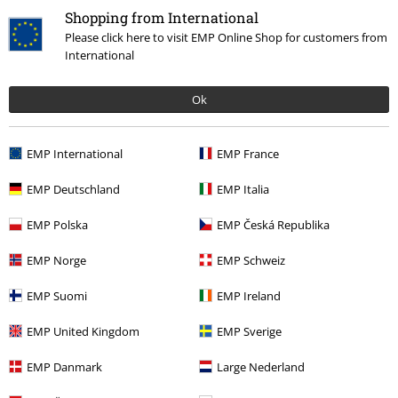
vstupenky, dárkové poukazy, produkty: Rammstein, (Till) Lindemann, Die
Shopping from International
Ärzte, Die Toten Hosen, Feine Sahne Fischfilet, Broilers, Böhse Onkelz a
zboží, jehož koupí podpoříte nadaci.
Please click here to visit EMP Online Shop for customers from
International
Ok
EMP International
EMP France
Náš zákaznický servis je tu pro vás
Znovu dostupné: Pondělí od 09:00 do 17:00.
Dozvědět se více
EMP Deutschland
EMP Italia
Zahájit chat
EMP Polska
EMP Česká Republika
EMP Norge
EMP Schweiz
EMP Suomi
EMP Ireland
Zákaznícky servis
EMP United Kingdom
EMP Sverige
Pomoc / FAQ
EMP Danmark
Large Nederland
Podmínky vracení zboží