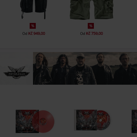
%
%
Kč 949,00
Kč 759,00
Od
Od