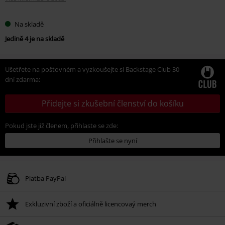
Na skladě
Jedině 4 je na skladě
Ušetřete na poštovném a vyzkoušejte si Backstage Club 30
dní zdarma:
Přidejte si zkušební členství do košíku
Pokud jste již členem, přihlaste se zde:
Přihlašte se nyní
Platba PayPal
Exkluzivní zboží a oficiálně licencovaý merch