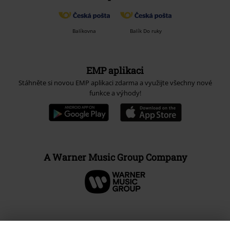
Balíkovna
Balík Do ruky
EMP aplikaci
Stáhněte si novou EMP aplikaci zdarma a využijte všechny nové
funkce a výhody!
A Warner Music Group Company