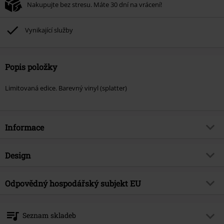
Nakupujte bez stresu. Máte 30 dní na vrácení!
Vynikající služby
Popis položky
Limitovaná edice. Barevný vinyl (splatter)
Informace
Zboží č.
584941
Design
Název
Streets of Fire
Typ výrobku
LP
Hudební žánr
Odpovědný hospodářský subjekt EU
Hard Rock
Média - formát 1-3
LP
Téma produktů
Kapely
Warner Music Group Germany Holding GmbH
Alter Wandrahm 14
Kapela
Motorjesus
Seznam skladeb
20457 Hamburg