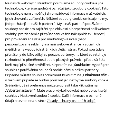
Na našich webových stránkách používáme soubory cookie a jiné
technologie, které se společně označují jako „soubory cookies“. Tyto
technologie nám umožňují shromažďovat informace o uživatelích,
jejich chování a zařízeních. Některé soubory cookie umísťujeme my,
jiné pocházejí od našich partnerů. My a naši partneři používáme
soubory cookie pro zajištění spolehlivosti a bezpečnosti naší webové
stránky, pro zlepšení a přizpůsobení vašich nákupních zkušeností,
Právní informace
pro provádění analýz a pro marketingové účely (např.
personalizované reklamy) na naší webové stránce, v sociálních
Podmínky
médiích a na webových stránkách třetích stran. Pokud jsou údaje
přenášeny do USA, sdílejí se pouze s partnery, na které se vztahuje
Prohlášení
rozhodnutí o přiměřenosti podle platných právních předpisů EU a
kteří mají příslušné osvědčení. Klepnutím na „
Souhlasím
“ vyjadřujete
souhlas s používáním souborů cookie námi a našimi partnery.
Ochrana osobních údajů
Případně můžete souhlas odmítnout kliknutím na „
Odmítnout vše
“ -
v takovém případě se budou používat jen nezbytné soubory cookie.
Likvidace odpadu a ochrana životního prostředí
Své individuální preference můžete upravit také kliknutím na
„
Vyberte nastavení
“. Máte právo kdykoli odvolat nebo upravit svůj
Prohlášení o shodě
souhlas v
Nastavení souborů cookie
. Další informace o ochraně
údajů naleznete na stránce
Zásady ochrany osobních údajů
.
Informace o přístupnosti