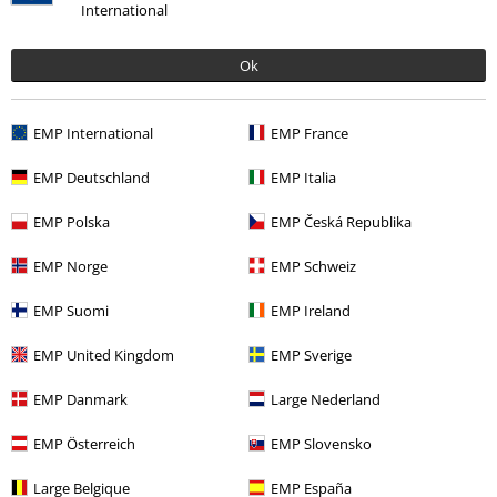
International
Ok
More categories. More options.
Výprodej %
Média
Vinyl
EMP International
EMP France
Merch kapel
Média
LP
EMP Deutschland
EMP Italia
Merch kapel
Top Bands
Motorjesus
EMP Polska
EMP Česká Republika
Merch kapel
Žánr
Rock
EMP Norge
EMP Schweiz
Merch kapel
Žánr
Hardrock
EMP Suomi
EMP Ireland
EMP United Kingdom
EMP Sverige
20%
EMP Danmark
Large Nederland
E-Mail Newsletter
Sleva
Získejte 20% slevový poukaz, když se přihlásíte
EMP Österreich
EMP Slovensko
teď!
Více
Large Belgique
EMP España