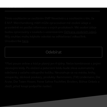
Tímto souhlasím se zasíláním EMP Newslettru a souhlasím s tím, že
E.M.P. Merchandising mbH může zpracovávat mé osobní údaje a
pravidelně mi posílat informace o svých produktech. Mé osobní údaje
budou zpracovány v souladu s ustanoveními
Ochrana osobních údajů
.
Můj souhlas mohu kdykoliv odvolat na odhlašovací odkaz/link.
Unsubscribe
here
.
Odebírat
*Platí pouze online a kód je platný jen 4 týdny. Nelze kombinovat s jinými
slevovými kódy. Po vložení a potvrzení kódu bude sleva automaticky
odečtena z vašeho nákupního košíku. Nevztahuje se na média, knihy,
vstupenky, dárkové poukazy, produkty: Rammstein, (Till) Lindemann, Die
Ärzte, Die Toten Hosen, Feine Sahne Fischfilet, Broilers, Böhse Onkelz a
zboží, jehož koupí podpoříte nadaci.