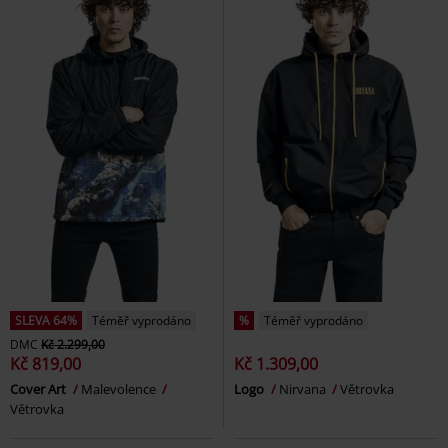
SLEVA 64%
Téměř vyprodáno
%
Téměř vyprodáno
DMC
Kč 2.299,00
Kč 819,00
Kč 1.309,00
Cover Art
Malevolence
Logo
Nirvana
Větrovka
Větrovka