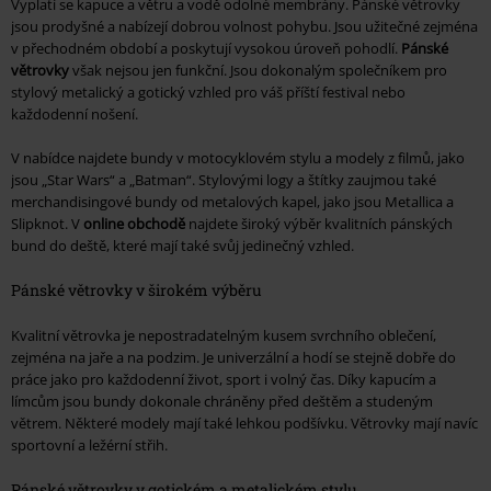
Vyplatí se kapuce a větru a vodě odolné membrány. Pánské větrovky
jsou prodyšné a nabízejí dobrou volnost pohybu. Jsou užitečné zejména
v přechodném období a poskytují vysokou úroveň pohodlí.
Pánské
větrovky
však nejsou jen funkční. Jsou dokonalým společníkem pro
stylový metalický a gotický vzhled pro váš příští festival nebo
každodenní nošení.
V nabídce najdete bundy v motocyklovém stylu a modely z filmů, jako
jsou „Star Wars“ a „Batman“. Stylovými logy a štítky zaujmou také
merchandisingové bundy od metalových kapel, jako jsou Metallica a
Slipknot. V
online obchodě
najdete široký výběr kvalitních pánských
bund do deště, které mají také svůj jedinečný vzhled.
Pánské větrovky v širokém výběru
Kvalitní větrovka je nepostradatelným kusem svrchního oblečení,
zejména na jaře a na podzim. Je univerzální a hodí se stejně dobře do
práce jako pro každodenní život, sport i volný čas. Díky kapucím a
límcům jsou bundy dokonale chráněny před deštěm a studeným
větrem. Některé modely mají také lehkou podšívku. Větrovky mají navíc
sportovní a ležérní střih.
Pánské větrovky v gotickém a metalickém stylu