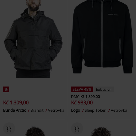
%
SLEVA 48%
Exkluzivní
DMC
Kč 1.899,00
Kč 1.309,00
Kč 983,00
Bunda Arctic
Brandit
Větrovka
Logo
Sleep Token
Větrovka