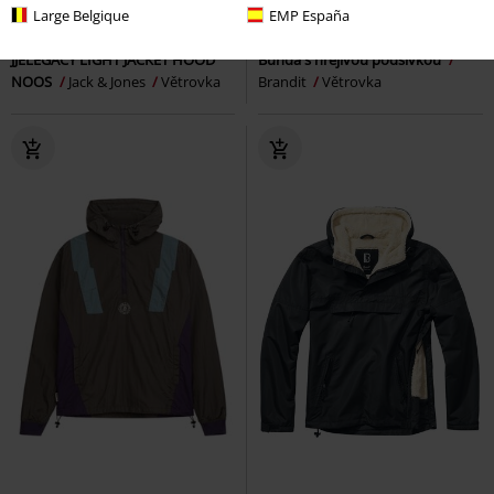
Large Belgique
EMP España
Kč 1.089,00
Kč 1.629,00
JJELEGACY LIGHT JACKET HOOD
Bunda s hřejivou podšívkou
NOOS
Jack & Jones
Větrovka
Brandit
Větrovka