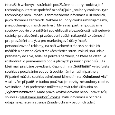
Na našich webových stránkách používáme soubory cookie a jiné
technologie, které se společně označují jako „soubory cookies“. Tyto
technologie nám umožňují shromažďovat informace o uživatelích,
jejich chování a zařízeních. Některé soubory cookie umísťujeme my,
jiné pocházejí od našich partnerů. My a naši partneři používáme
soubory cookie pro zajištění spolehlivosti a bezpečnosti naší webové
stránky, pro zlepšení a přizpůsobení vašich nákupních zkušeností,
pro provádění analýz a pro marketingové účely (např.
personalizované reklamy) na naší webové stránce, v sociálních
Právní informace
médiích a na webových stránkách třetích stran. Pokud jsou údaje
přenášeny do USA, sdílejí se pouze s partnery, na které se vztahuje
Podmínky
rozhodnutí o přiměřenosti podle platných právních předpisů EU a
kteří mají příslušné osvědčení. Klepnutím na „
Souhlasím
“ vyjadřujete
Prohlášení
souhlas s používáním souborů cookie námi a našimi partnery.
Případně můžete souhlas odmítnout kliknutím na „
Odmítnout vše
“ -
Ochrana osobních údajů
v takovém případě se budou používat jen nezbytné soubory cookie.
Své individuální preference můžete upravit také kliknutím na
„
Vyberte nastavení
“. Máte právo kdykoli odvolat nebo upravit svůj
Likvidace odpadu a ochrana životního prostředí
souhlas v
Nastavení souborů cookie
. Další informace o ochraně
údajů naleznete na stránce
Zásady ochrany osobních údajů
.
Prohlášení o shodě