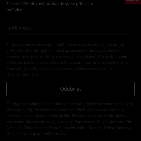
Získejte 20% slevový poukaz, když se přihlásíte
teď!
Více
Tímto souhlasím se zasíláním EMP Newslettru a souhlasím s tím, že
E.M.P. Merchandising mbH může zpracovávat mé osobní údaje a
pravidelně mi posílat informace o svých produktech. Mé osobní údaje
budou zpracovány v souladu s ustanoveními
Ochrana osobních údajů
.
Můj souhlas mohu kdykoliv odvolat na odhlašovací odkaz/link.
Unsubscribe
here
.
Odebírat
*Platí pouze online a kód je platný jen 4 týdny. Nelze kombinovat s jinými
slevovými kódy. Po vložení a potvrzení kódu bude sleva automaticky
odečtena z vašeho nákupního košíku. Nevztahuje se na média, knihy,
vstupenky, dárkové poukazy, produkty: Rammstein, (Till) Lindemann, Die
Ärzte, Die Toten Hosen, Feine Sahne Fischfilet, Broilers, Böhse Onkelz a
zboží, jehož koupí podpoříte nadaci.