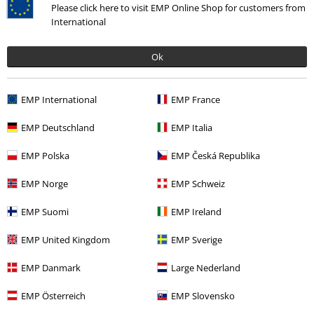
Větrovka
Brandit
Větrovka
Please click here to visit EMP Online Shop for customers from
International
Ok
EMP International
EMP France
EMP Deutschland
EMP Italia
EMP Polska
EMP Česká Republika
EMP Norge
EMP Schweiz
EMP Suomi
EMP Ireland
EMP United Kingdom
EMP Sverige
EMP Danmark
Large Nederland
EMP Österreich
EMP Slovensko
%
Téměř vyprodáno
Téměř vyprodáno