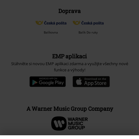
Doprava
Balíkovna
Balík Do ruky
EMP aplikaci
Stáhněte si novou EMP aplikaci zdarma a využijte všechny nové
funkce a výhody!
A Warner Music Group Company