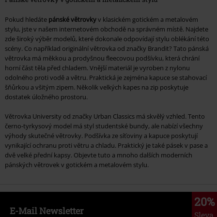
Pokud hledáte
pánské větrovky
v klasickém gotickém a metalovém
stylu, jste v našem internetovém obchodě na správném místě. Najdete
zde široký výběr modelů, které dokonale odpovídají stylu oblékání této
scény. Co například originální větrovka od značky Brandit? Tato pánská
větrovka má měkkou a prodyšnou fleecovou podšívku, která chrání
horní část těla před chladem. Vnější materiál je vyroben z nylonu
odolného proti vodě a větru. Praktická je zejména kapuce se stahovací
šňůrkou a všitým zipem. Několik velkých kapes na zip poskytuje
dostatek úložného prostoru.
Větrovka University od značky Urban Classics má skvělý vzhled. Tento
černo-tyrkysový model má styl studentské bundy, ale nabízí všechny
výhody skutečné větrovky. Podšívka ze síťoviny a kapuce poskytují
vynikající ochranu proti větru a chladu. Praktický je také pásek v pase a
dvě velké přední kapsy. Objevte tuto a mnoho dalších moderních
pánských větrovek v gotickém a metalovém stylu.
20%
E-Mail Newsletter
Sleva