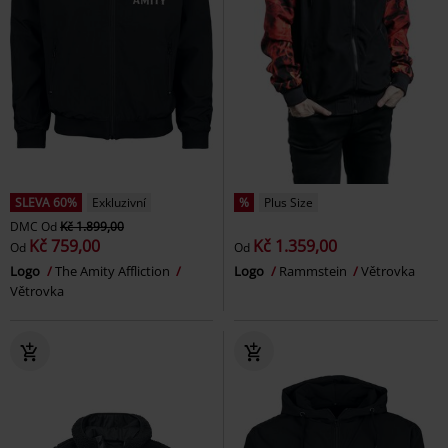
SLEVA 60%
Exkluzivní
%
Plus Size
DMC
Od
Kč 1.899,00
Kč 759,00
Kč 1.359,00
Od
Od
Logo
The Amity Affliction
Logo
Rammstein
Větrovka
Větrovka