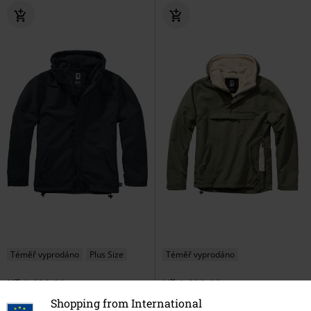
Téměř vyprodáno
Plus Size
Téměř vyprodáno
Kč 1.629,00
Kč 1.629,00
Shopping from International
Bunda se zipem
Brandit
Bunda s hřejivou podšívkou