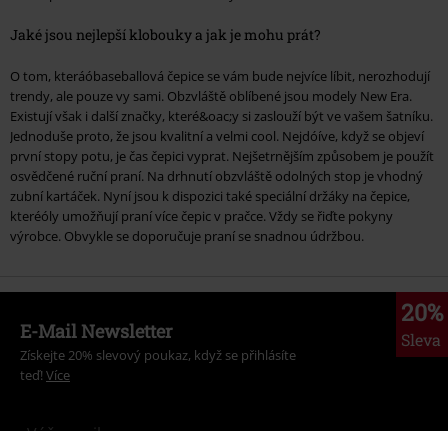
Jaké jsou nejlepší klobouky a jak je mohu prát?
O tom, kteráóbaseballová čepice se vám bude nejvíce líbit, nerozhodují
trendy, ale pouze vy sami. Obzvláště oblíbené jsou modely New Era.
Existují však i další značky, které&oac;y si zaslouží být ve vašem šatníku.
Jednoduše proto, že jsou kvalitní a velmi cool. Nejdóíve, když se objeví
první stopy potu, je čas čepici vyprat. Nejšetrnějším způsobem je použít
osvědčené ruční praní. Na drhnutí obzvláště odolných stop je vhodný
zubní kartáček. Nyní jsou k dispozici také speciální držáky na čepice,
kteréóly umožňují praní více čepic v pračce. Vždy se řiďte pokyny
výrobce. Obvykle se doporučuje praní se snadnou údržbou.
20%
E-Mail Newsletter
Sleva
Získejte 20% slevový poukaz, když se přihlásíte
teď!
Více