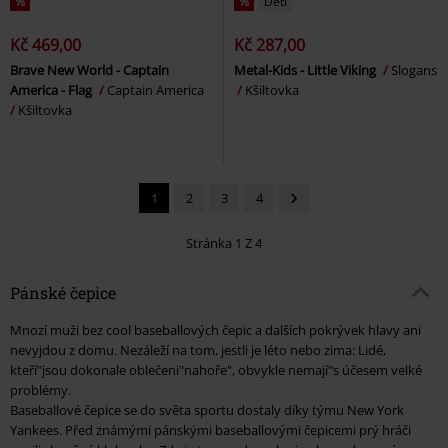
%
%
Děti
Kč 469,00
Kč 287,00
Brave New World - Captain
Metal-Kids - Little Viking
Slogans
America - Flag
Captain America
Kšiltovka
Kšiltovka
1
2
3
4
Stránka 1 Z 4
Pánské čepice
Mnozí muži bez cool baseballových čepic a dalších pokrývek hlavy ani
nevyjdou z domu. Nezáleží na tom, jestli je léto nebo zima: Lidé,
kteří"jsou dokonale oblečeni"nahoře", obvykle nemají"s účesem velké
problémy.
Baseballové čepice se do světa sportu dostaly díky týmu New York
Yankees. Před známými pánskými baseballovými čepicemi prý hráči