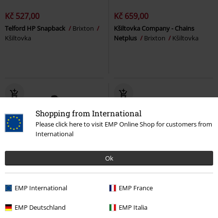
Kč 527,00
Kč 659,00
Telford HP Snapback
Brixton
Kšiltovka Company - Chains
Kšiltovka
Netplus
Brixton
Kšiltovka
Shopping from International
Please click here to visit EMP Online Shop for customers from
International
Ok
%
Děti
Téměř vyprodáno
EMP International
EMP France
Kč 287,00
Kč 2.179,00
EMP Deutschland
EMP Italia
Metal-Kids - Waiting
Harry
Texas Denim
Stetson