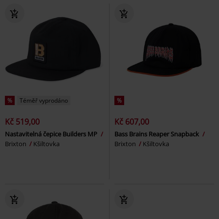
%
Téměř vyprodáno
%
Kč 519,00
Kč 607,00
Nastavitelná čepice Builders MP
Bass Brains Reaper Snapback
Brixton
Kšiltovka
Brixton
Kšiltovka