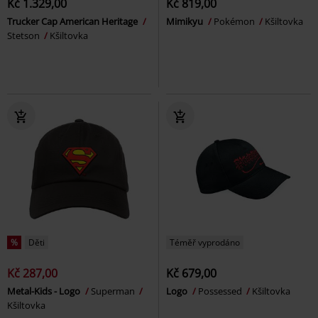
Kč 1.329,00
Kč 819,00
Trucker Cap American Heritage
Mimikyu
Pokémon
Kšiltovka
Stetson
Kšiltovka
%
Děti
Téměř vyprodáno
Kč 287,00
Kč 679,00
Metal-Kids - Logo
Superman
Logo
Possessed
Kšiltovka
Kšiltovka