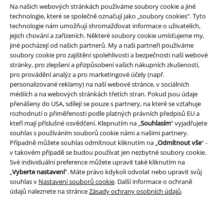
Na našich webových stránkách používáme soubory cookie a jiné
technologie, které se společně označují jako „soubory cookies“. Tyto
Tímto souhlasím se zasíláním EMP Newslettru a souhlasím s tím, že
technologie nám umožňují shromažďovat informace o uživatelích,
E.M.P. Merchandising mbH může zpracovávat mé osobní údaje a
jejich chování a zařízeních. Některé soubory cookie umísťujeme my,
pravidelně mi posílat informace o svých produktech. Mé osobní údaje
jiné pocházejí od našich partnerů. My a naši partneři používáme
budou zpracovány v souladu s ustanoveními
Ochrana osobních údajů
.
Můj souhlas mohu kdykoliv odvolat na odhlašovací odkaz/link.
soubory cookie pro zajištění spolehlivosti a bezpečnosti naší webové
Unsubscribe
here
.
stránky, pro zlepšení a přizpůsobení vašich nákupních zkušeností,
pro provádění analýz a pro marketingové účely (např.
personalizované reklamy) na naší webové stránce, v sociálních
Odebírat
médiích a na webových stránkách třetích stran. Pokud jsou údaje
přenášeny do USA, sdílejí se pouze s partnery, na které se vztahuje
*Platí pouze online a kód je platný jen 4 týdny. Nelze kombinovat s jinými
rozhodnutí o přiměřenosti podle platných právních předpisů EU a
slevovými kódy. Po vložení a potvrzení kódu bude sleva automaticky
kteří mají příslušné osvědčení. Klepnutím na „
Souhlasím
“ vyjadřujete
odečtena z vašeho nákupního košíku. Nevztahuje se na média, knihy,
souhlas s používáním souborů cookie námi a našimi partnery.
vstupenky, dárkové poukazy, produkty: Rammstein, (Till) Lindemann, Die
Případně můžete souhlas odmítnout kliknutím na „
Odmítnout vše
“ -
Ärzte, Die Toten Hosen, Feine Sahne Fischfilet, Broilers, Böhse Onkelz a
v takovém případě se budou používat jen nezbytné soubory cookie.
zboží, jehož koupí podpoříte nadaci.
Své individuální preference můžete upravit také kliknutím na
„
Vyberte nastavení
“. Máte právo kdykoli odvolat nebo upravit svůj
souhlas v
Nastavení souborů cookie
. Další informace o ochraně
údajů naleznete na stránce
Zásady ochrany osobních údajů
.