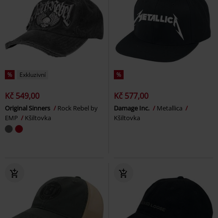
%
Exkluzivní
%
Kč 549,00
Kč 577,00
Original Sinners
Rock Rebel by
Damage Inc.
Metallica
EMP
Kšiltovka
Kšiltovka