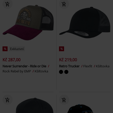
%
Exkluzivní
%
Kč 287,00
Kč 219,00
Never Surrender - Ride or Die
Retro Trucker
Flexfit
Kšiltovka
Rock Rebel by EMP
Kšiltovka