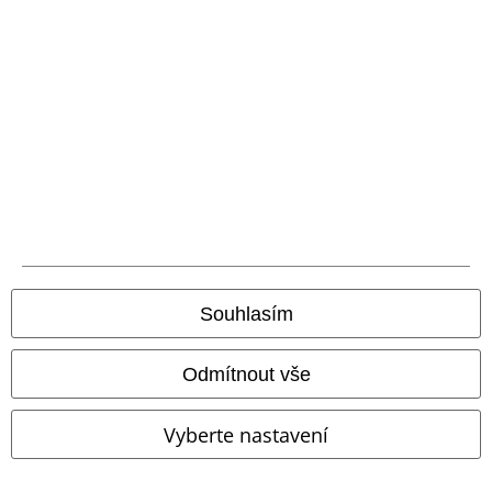
Náš zákaznický servis je tu pro vás
Náš zákaznický servis je k dispozici dnes od 09:00 hod do 17:00 hod.
Dozvědět se více
Zahájit chat
Zákaznícky servis
Pomoc / FAQ
Podmínky vracení zboží
Souhlasím
Vrácení zboží
Odmítnout vše
Všeobecné informace o velikostech
Vyberte nastavení
Zrušit členství v BSC
Způsoby platby