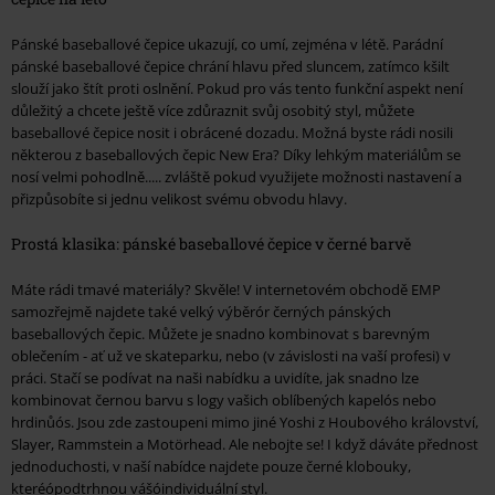
Pánské baseballové čepice ukazují, co umí, zejména v létě. Parádní
pánské baseballové čepice chrání hlavu před sluncem, zatímco kšilt
slouží jako štít proti oslnění. Pokud pro vás tento funkční aspekt není
důležitý a chcete ještě více zdůraznit svůj osobitý styl, můžete
baseballové čepice nosit i obrácené dozadu. Možná byste rádi nosili
některou z baseballových čepic New Era? Díky lehkým materiálům se
nosí velmi pohodlně..... zvláště pokud využijete možnosti nastavení a
přizpůsobíte si jednu velikost svému obvodu hlavy.
Prostá klasika: pánské baseballové čepice v černé barvě
Máte rádi tmavé materiály? Skvěle! V internetovém obchodě EMP
samozřejmě najdete také velký výběrór černých pánských
baseballových čepic. Můžete je snadno kombinovat s barevným
oblečením - ať už ve skateparku, nebo (v závislosti na vaší profesi) v
práci. Stačí se podívat na naši nabídku a uvidíte, jak snadno lze
kombinovat černou barvu s logy vašich oblíbených kapelós nebo
hrdinůós. Jsou zde zastoupeni mimo jiné Yoshi z Houbového království,
Slayer, Rammstein a Motörhead. Ale nebojte se! I když dáváte přednost
jednoduchosti, v naší nabídce najdete pouze černé klobouky,
kteréópodtrhnou vášóindividuální styl.