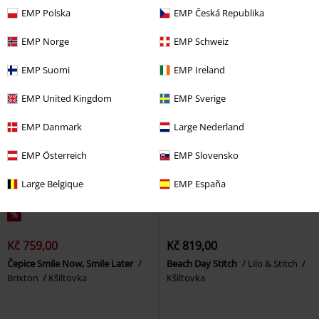
Potter
Kšiltovka
Kšiltovka
EMP Polska
EMP Česká Republika
EMP Norge
EMP Schweiz
EMP Suomi
EMP Ireland
EMP United Kingdom
EMP Sverige
EMP Danmark
Large Nederland
EMP Österreich
EMP Slovensko
Large Belgique
EMP España
%
Kč 759,00
Kč 819,00
Čepice Smile Now, Smile Later
Beach Day Stitch
Lilo & Stitch
Brixton
Kšiltovka
Kšiltovka