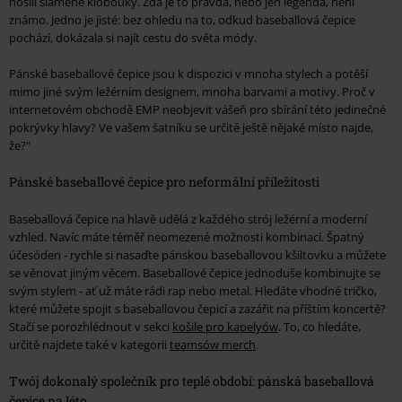
nosili slaměné klobouky. Zda je to pravda, nebo jen legenda, není
známo. Jedno je jisté: bez ohledu na to, odkud baseballová čepice
pochází, dokázala si najít cestu do světa módy.
Pánské baseballové čepice jsou k dispozici v mnoha stylech a potěší
mimo jiné svým ležérním designem, mnoha barvami a motivy. Proč v
internetovém obchodě EMP neobjevit vášeň pro sbírání této jedinečné
pokrývky hlavy? Ve vašem šatníku se určitě ještě nějaké místo najde,
že?"
Pánské baseballové čepice pro neformální příležitosti
Baseballová čepice na hlavě udělá z každého strój ležérní a moderní
vzhled. Navíc máte téměř neomezené možnosti kombinací. Špatný
účesóden - rychle si nasaďte pánskou baseballovou kšiltovku a můžete
se věnovat jiným věcem. Baseballové čepice jednoduše kombinujte se
svým stylem - ať už máte rádi rap nebo metal. Hledáte vhodné tričko,
které můžete spojit s baseballovou čepicí a zazářit na příštím koncertě?
Stačí se porozhlédnout v sekci
košile pro kapelyów
. To, co hledáte,
určitě najdete také v kategorii
teamsów merch
.
Twój dokonalý společník pro teplé období: pánská baseballová
čepice na léto