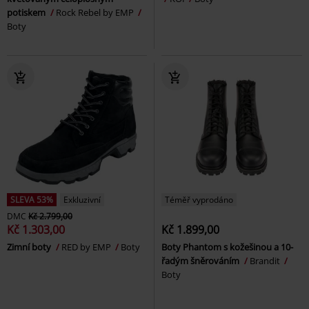
potiskem
Rock Rebel by EMP
Boty
SLEVA 53%
Exkluzivní
Téměř vyprodáno
DMC
Kč 2.799,00
Kč 1.303,00
Kč 1.899,00
Zimní boty
RED by EMP
Boty
Boty Phantom s kožešinou a 10-
řadým šněrováním
Brandit
Boty