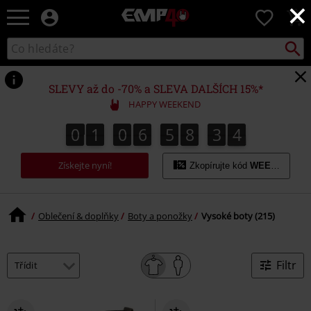
×
EMP
0
-
Hudba,
Vyhled
Katalog
TV
vyhledávání
filmy
&
SLEVY až do -70% a SLEVA DALŠÍCH 15%*
seriály,
HAPPY WEEKEND
Merch
pro
0
1
0
6
5
8
3
3
2
0
1
0
6
5
8
3
2
4
4
3
hráče,
Alternativní
Získejte nyní!
móda
Zkopírujte kód
WEEKEND
Oblečení & doplňky
Boty a ponožky
Vysoké boty (215)
Filtr