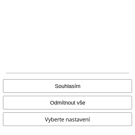
EMP aplikaci
Stáhněte si novou EMP aplikaci zdarma a využijte všechny nové
funkce a výhody!
A Warner Music Group Company
Souhlasím
Odmítnout vše
Vyberte nastavení