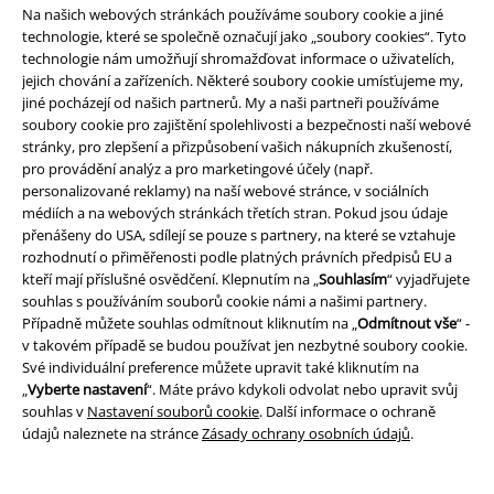
Staňte se součástí komunity!
Na našich webových stránkách používáme soubory cookie a jiné
technologie, které se společně označují jako „soubory cookies“. Tyto
technologie nám umožňují shromažďovat informace o uživatelích,
jejich chování a zařízeních. Některé soubory cookie umísťujeme my,
jiné pocházejí od našich partnerů. My a naši partneři používáme
soubory cookie pro zajištění spolehlivosti a bezpečnosti naší webové
stránky, pro zlepšení a přizpůsobení vašich nákupních zkušeností,
pro provádění analýz a pro marketingové účely (např.
personalizované reklamy) na naší webové stránce, v sociálních
médiích a na webových stránkách třetích stran. Pokud jsou údaje
přenášeny do USA, sdílejí se pouze s partnery, na které se vztahuje
Způsoby platby
rozhodnutí o přiměřenosti podle platných právních předpisů EU a
kteří mají příslušné osvědčení. Klepnutím na „
Souhlasím
“ vyjadřujete
souhlas s používáním souborů cookie námi a našimi partnery.
Bankovní převod
Platba na dobírku
Případně můžete souhlas odmítnout kliknutím na „
Odmítnout vše
“ -
v takovém případě se budou používat jen nezbytné soubory cookie.
Své individuální preference můžete upravit také kliknutím na
„
Vyberte nastavení
“. Máte právo kdykoli odvolat nebo upravit svůj
Doprava
souhlas v
Nastavení souborů cookie
. Další informace o ochraně
údajů naleznete na stránce
Zásady ochrany osobních údajů
.
Balíkovna
Balík Do ruky