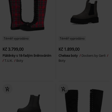
Téměř vyprodáno
Téměř vyprodáno
Kč 3.799,00
Kč 1.899,00
Plátěnky s 18-řadým šněrováním
Chelsea boty
Dockers by Gerli
T.U.K.
Boty
Boty