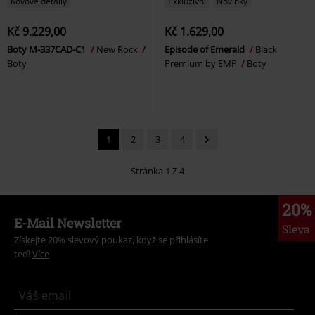
Kovové detaily
Exkluzivní
Novinky
Kč 9.229,00
Kč 1.629,00
Boty M-337CAD-C1
New Rock
Episode of Emerald
Black
Boty
Premium by EMP
Boty
1
2
3
4
Stránka 1 Z 4
20%
E-Mail Newsletter
Sleva
Získejte 20% slevový poukaz, když se přihlásíte
teď!
Více