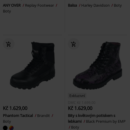
ANY OVER
Replay Footwear
Balsa
Harley Davidson
Boty
Boty
Exkluzivní
DMC
Kč 1.699,00
Kč 1.629,00
Kč 1.629,00
Phantom Tactical
Brandit
Bity s květovým potiskem s
Boty
lebkami
Black Premium by EMP
Boty