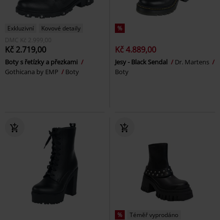
Exkluzivní
Kovové detaily
%
DMC
Kč 2.999,00
Kč 2.719,00
Kč 4.889,00
Boty s řetízky a přezkami
Jesy - Black Sendal
Dr. Martens
Gothicana by EMP
Boty
Boty
%
Téměř vyprodáno