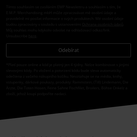
Tímto souhlasím se zasíláním EMP Newslettru a souhlasím s tím, že
E.M.P. Merchandising mbH může zpracovávat mé osobní údaje a
pravidelně mi posílat informace o svých produktech. Mé osobní údaje
budou zpracovány v souladu s ustanoveními
Ochrana osobních údajů
.
Můj souhlas mohu kdykoliv odvolat na odhlašovací odkaz/link.
Unsubscribe
here
.
Odebírat
*Platí pouze online a kód je platný jen 4 týdny. Nelze kombinovat s jinými
slevovými kódy. Po vložení a potvrzení kódu bude sleva automaticky
odečtena z vašeho nákupního košíku. Nevztahuje se na média, knihy,
vstupenky, dárkové poukazy, produkty: Rammstein, (Till) Lindemann, Die
Ärzte, Die Toten Hosen, Feine Sahne Fischfilet, Broilers, Böhse Onkelz a
zboží, jehož koupí podpoříte nadaci.