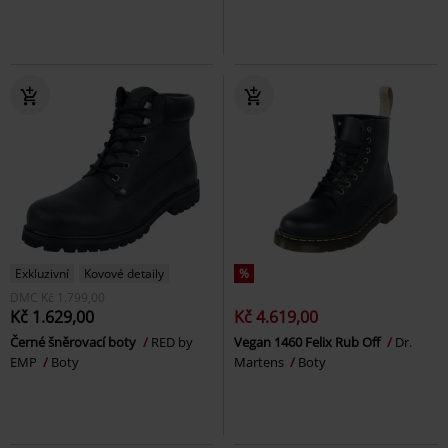
Exkluzivní
Kovové detaily
%
DMC
Kč 1.799,00
Kč 1.629,00
Kč 4.619,00
Černé šněrovací boty
RED by
Vegan 1460 Felix Rub Off
Dr.
EMP
Boty
Martens
Boty