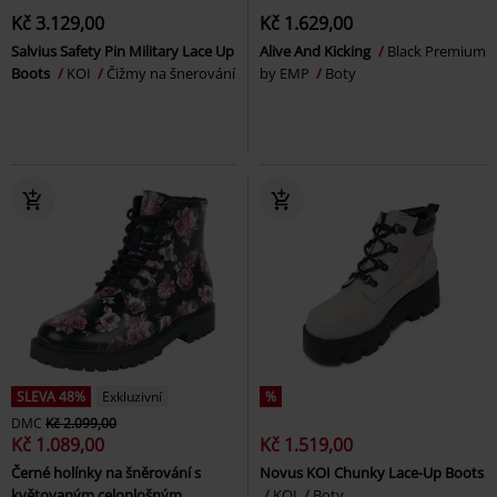
Kč 3.129,00
Kč 1.629,00
Salvius Safety Pin Military Lace Up
Alive And Kicking
Black Premium
Boots
KOI
Čižmy na šnerování
by EMP
Boty
SLEVA 48%
Exkluzivní
%
DMC
Kč 2.099,00
Kč 1.089,00
Kč 1.519,00
Černé holínky na šněrování s
Novus KOI Chunky Lace-Up Boots
květovaným celoplošným
KOI
Boty