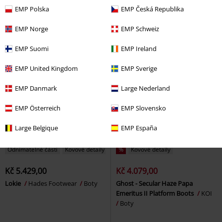
řadým šněrováním
Brandit
šněrováním
Brandit
Boty
EMP Polska
EMP Česká Republika
Boty
EMP Norge
EMP Schweiz
EMP Suomi
EMP Ireland
EMP United Kingdom
EMP Sverige
EMP Danmark
Large Nederland
EMP Österreich
EMP Slovensko
Large Belgique
EMP España
Odnímatelné části
Kovové detaily
%
Kovové detaily
Kč 5.429,00
Kč 4.079,00
Lokie
Hades Footwear
Boty
Ghost - Secular Haze Papa
Emeritus II Platform Boots
KOI
Boty