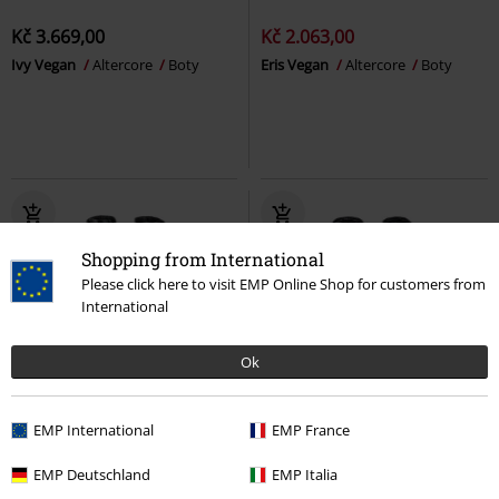
Kč 3.669,00
Kč 2.063,00
Ivy Vegan
Altercore
Boty
Eris Vegan
Altercore
Boty
Shopping from International
Please click here to visit EMP Online Shop for customers from
International
Ok
EMP International
EMP France
Kč 2.449,00
Kč 2.449,00
EMP Deutschland
EMP Italia
Boty na platformě Phantom s 10-
Boty Budapester s 10-řadým