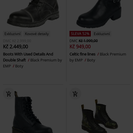
Exkluzivní
Kovové detaily
SLEVA 52%
Exkluzivní
DMC
Kč 2.999,00
DMC
Kč 1.999,00
Kč 2.449,00
Kč 949,00
Boots With Used Details And
Celtic fine lines
Black Premium
Double Shaft
Black Premium by
by EMP
Boty
EMP
Boty