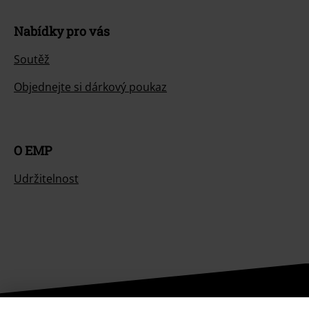
Nabídky pro vás
Soutěž
Objednejte si dárkový poukaz
O EMP
Udržitelnost