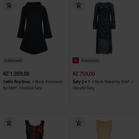
Exkluzivní
%
Exkluzivní
Kč 1.359,00
Kč 759,00
Celtic fine lines
Black Premium
Šaty 2 v 1
Rock Rebel by EMP
by EMP
Krátké šaty
Dlouhé šaty