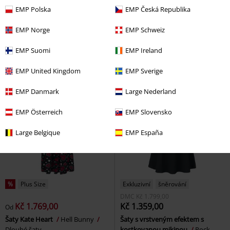
EMP Polska
EMP Česká Republika
Kč 1.614,00
Kč 3.348,00
Od
Claudette
Voodoo Vixen
Ophelie Dress
Burleska
EMP Norge
EMP Schweiz
Středně dlouhé šaty
Dlouhé šaty
EMP Suomi
EMP Ireland
EMP United Kingdom
EMP Sverige
EMP Danmark
Large Nederland
EMP Österreich
EMP Slovensko
Large Belgique
EMP España
%
Plus Size
Exkluzivní
šněrování
DMC
Kč 1.799,00
Kč 1.769,00
Kč 1.359,00
Od
Šaty Kate Heart
Hell Bunny
Šaty s vrstveným efektem s
Dlouhé šaty
kostkovanou mikinou
Rock