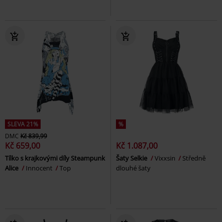
SLEVA 21%
%
DMC
Kč 839,99
Kč 659,00
Kč 1.087,00
Tílko s krajkovými díly Steampunk
Šaty Selkie
Vixxsin
Středně
Alice
Innocent
Top
dlouhé šaty