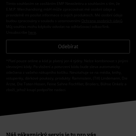
Tímto souhlasím se zasíláním EMP Newslettru a souhlasím s tím, že
E.M.P. Merchandising mbH může zpracovávat mé osobní údaje a
pravidelně mi posílat informace o svých produktech. Mé osobní údaje
budou zpracovány v souladu s ustanoveními
Ochrana osobních údajů
.
Můj souhlas mohu kdykoliv odvolat na odhlašovací odkaz/link.
Unsubscribe
here
.
Odebírat
*Platí pouze online a kód je platný jen 4 týdny. Nelze kombinovat s jinými
slevovými kódy. Po vložení a potvrzení kódu bude sleva automaticky
odečtena z vašeho nákupního košíku. Nevztahuje se na média, knihy,
vstupenky, dárkové poukazy, produkty: Rammstein, (Till) Lindemann, Die
Ärzte, Die Toten Hosen, Feine Sahne Fischfilet, Broilers, Böhse Onkelz a
zboží, jehož koupí podpoříte nadaci.
Náš zákaznický servis je tu pro vás