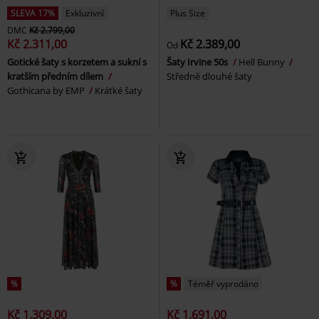
SLEVA 17%
Exkluzivní
Plus Size
DMC
Kč 2.799,00
Kč 2.311,00
Kč 2.389,00
Od
Gotické šaty s korzetem a sukní s
Šaty Irvine 50s
Hell Bunny
kratším předním dílem
Středně dlouhé šaty
Gothicana by EMP
Krátké šaty
%
%
Téměř vyprodáno
Kč 1.309,00
Kč 1.691,00