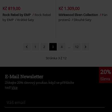
Kč 819,00
Kč 1.309,00
Rock Rebel by EMP
Rock Rebel
Mirkwood Elven Collection
Pán
by EMP
Krátké šaty
prstenů
Dlouhé šaty
1
2
3
4
...
12
Stránka 3 Z 12
20%
E-Mail Newsletter
Sleva
Získejte 20% slevový poukaz, když se přihlásíte
teď!
Více