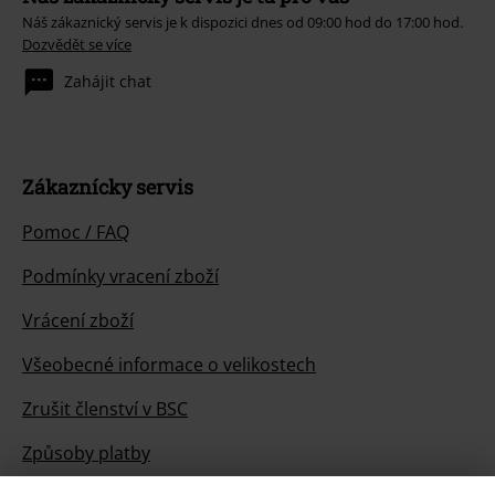
Náš zákaznický servis je k dispozici dnes od 09:00 hod do 17:00 hod.
Dozvědět se více
Zahájit chat
Zákaznícky servis
Pomoc / FAQ
Podmínky vracení zboží
Vrácení zboží
Všeobecné informace o velikostech
Zrušit členství v BSC
Způsoby platby