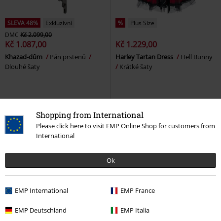
SLEVA 48%
Exkluzivní
%
Plus Size
DMC
Kč 2.099,00
Kč 1.087,00
Kč 1.229,00
Khazad-dûm
Pán prstenů
Harley Tartan Dress
Hell Bunny
Dlouhé šaty
Krátké šaty
Shopping from International
Please click here to visit EMP Online Shop for customers from
International
Ok
EMP International
EMP France
EMP Deutschland
EMP Italia
%
Exkluzivní
%
Plus Size