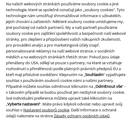
Na našich webových stránkách používáme soubory cookie a jiné
technologie, které se společně označují jako „soubory cookies“. Tyto
Nabídky pro vás
technologie nám umožňují shromažďovat informace o uživatelích,
jejich chování a zařízeních. Některé soubory cookie umísťujeme my,
jiné pocházejí od našich partnerů. My a naši partneři používáme
Soutěž
soubory cookie pro zajištění spolehlivosti a bezpečnosti naší webové
stránky, pro zlepšení a přizpůsobení vašich nákupních zkušeností,
Objednejte si dárkový poukaz
pro provádění analýz a pro marketingové účely (např.
personalizované reklamy) na naší webové stránce, v sociálních
médiích a na webových stránkách třetích stran. Pokud jsou údaje
přenášeny do USA, sdílejí se pouze s partnery, na které se vztahuje
O EMP
rozhodnutí o přiměřenosti podle platných právních předpisů EU a
kteří mají příslušné osvědčení. Klepnutím na „
Souhlasím
“ vyjadřujete
Udržitelnost
souhlas s používáním souborů cookie námi a našimi partnery.
Případně můžete souhlas odmítnout kliknutím na „
Odmítnout vše
“ -
v takovém případě se budou používat jen nezbytné soubory cookie.
Své individuální preference můžete upravit také kliknutím na
„
Vyberte nastavení
“. Máte právo kdykoli odvolat nebo upravit svůj
souhlas v
Nastavení souborů cookie
. Další informace o ochraně
údajů naleznete na stránce
Zásady ochrany osobních údajů
.