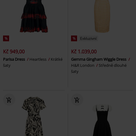
%
%
Exkluzivní
Kč 949,00
Kč 1.039,00
Parisa Dress
Heartless
Krátké
Gemma Gingham Wiggle Dress
šaty
H&R London
Středně dlouhé
šaty