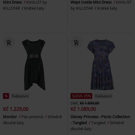
Mini Dress
KIHILIST by
Wept Inside Mini Dress
KIHILIST
KILLSTAR
Krátké šaty
by KILLSTAR
Krátké šaty
%
Exkluzivní
SLEVA 35%
Exkluzivní
DMC
Kč 1.699,00
Kč 1.229,00
Kč 1.089,00
Mordor
Pán prstenů
Středně
Disney Princess - Picnic Collection
dlouhé šaty
- Tangled
Tangled
Středně
dlouhé šaty