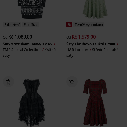
Exkluzivní
Plus Size
%
Téměř vyprodáno
Kč 1.089,00
Kč 1.579,00
Od
Od
Šaty s potiskem Heavy XMAS
Šaty s kruhovou sukní Timea
EMP Special Collection
Krátké
H&R London
Středně dlouhé
šaty
šaty