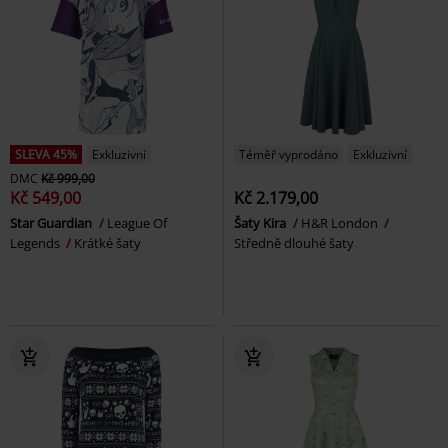
SLEVA 45%
Exkluzivní
Téměř vyprodáno
Exkluzivní
DMC
Kč 999,00
Kč 549,00
Kč 2.179,00
Star Guardian
League Of
Šaty Kira
H&R London
Legends
Krátké šaty
Středně dlouhé šaty