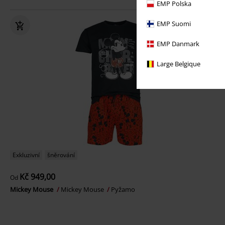
EMP Polska
EMP Suomi
EMP Danmark
Large Belgique
Exkluzivní
šněrování
Kč 949,00
Od
Mickey Mouse
Mickey Mouse
Pyžamo