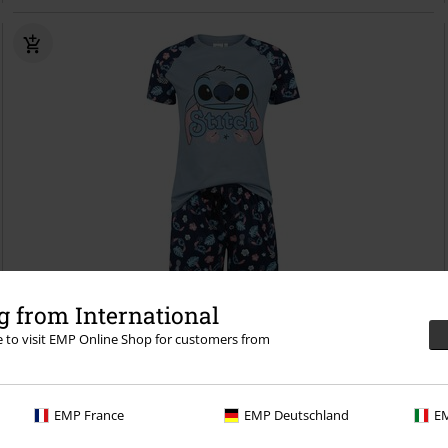
%
Exkluzivní
 from International
re to visit EMP Online Shop for customers from
Kč 807,00
Weird But Cute
Lilo & Stitch
Pyžamo
EMP France
EMP Deutschland
EM