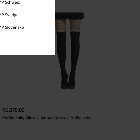
P Schweiz
P Sverige
P Slovensko
Kč 279,00
Podkolenky Mina
Banned Retro
Podkolenky