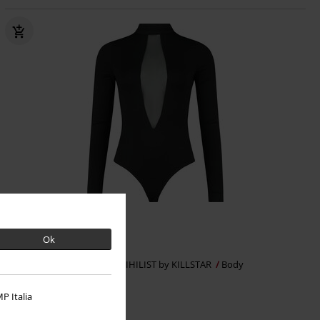
%
Výřezy
Ok
Kč 807,00
Intrinsic Nights Bodysuit
KIHILIST by KILLSTAR
Body
P Italia