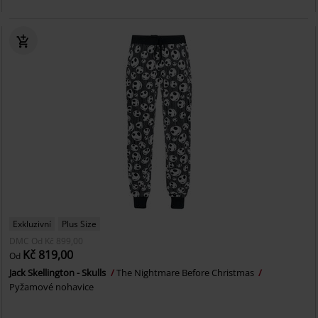
Exkluzivní
Plus Size
DMC
Od
Kč 899,00
Kč 819,00
Od
Jack Skellington - Skulls
The Nightmare Before Christmas
Pyžamové nohavice