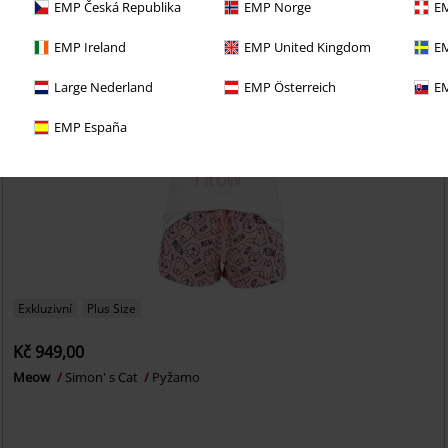
EMP Česká Republika
EMP Norge
EM
EMP Ireland
EMP United Kingdom
EM
Large Nederland
EMP Österreich
EM
EMP España
Exkluzivní
Plus Size
Kč 949,00
Meow
Simon' s Cat
Pyžamo