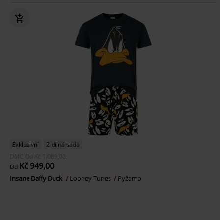
Exkluzivní
2-dílná sada
DMC
Od
Kč 1.089,00
Kč 949,00
Od
Insane Daffy Duck
Looney Tunes
Pyžamo