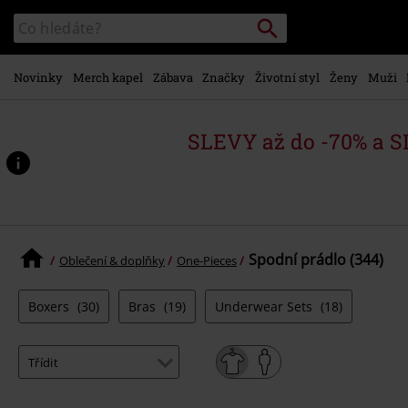
Přejít k
Vyhledávání
Katalog
hlavnímu
vyhledávání
obsahu
Novinky
Merch kapel
Zábava
Značky
Životní styl
Ženy
Muži
SLEVY až do -70% a 
Spodní prádlo (344)
Oblečení & doplňky
One-Pieces
Boxers
(30)
Bras
(19)
Underwear Sets
(18)