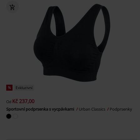
%
Exkluzivní
Kč 237,00
Od
Sportovní podprsenka s vycpávkami
Urban Classics
Podprsenky