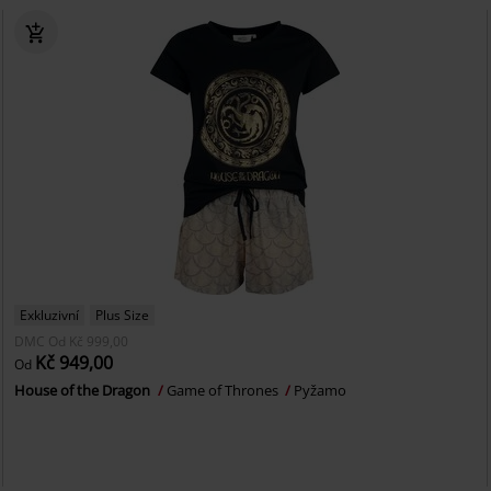
Exkluzivní
Plus Size
DMC
Od
Kč 999,00
Kč 949,00
Od
House of the Dragon
Game of Thrones
Pyžamo