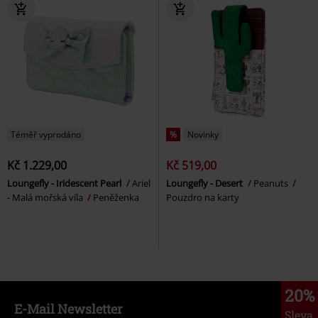
Téměř vyprodáno
%
Novinky
Kč 1.229,00
Kč 519,00
Loungefly - Iridescent Pearl
Ariel
Loungefly - Desert
Peanuts
- Malá mořská víla
Peněženka
Pouzdro na karty
20%
E-Mail Newsletter
Sleva