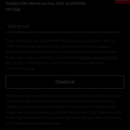
Získejte 20% slevový poukaz, když se přihlásíte
teď!
Více
Tímto souhlasím se zasíláním EMP Newslettru a souhlasím s tím, že
E.M.P. Merchandising mbH může zpracovávat mé osobní údaje a
pravidelně mi posílat informace o svých produktech. Mé osobní údaje
budou zpracovány v souladu s ustanoveními
Ochrana osobních údajů
.
Můj souhlas mohu kdykoliv odvolat na odhlašovací odkaz/link.
Unsubscribe
here
.
Odebírat
*Platí pouze online a kód je platný jen 4 týdny. Nelze kombinovat s jinými
slevovými kódy. Po vložení a potvrzení kódu bude sleva automaticky
odečtena z vašeho nákupního košíku. Nevztahuje se na média, knihy,
vstupenky, dárkové poukazy, produkty: Rammstein, (Till) Lindemann, Die
Ärzte, Die Toten Hosen, Feine Sahne Fischfilet, Broilers, Böhse Onkelz a
zboží, jehož koupí podpoříte nadaci.