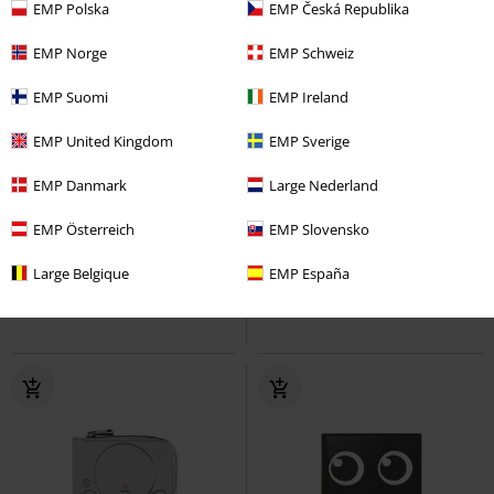
EMP Polska
EMP Česká Republika
EMP Norge
EMP Schweiz
EMP Suomi
EMP Ireland
EMP United Kingdom
EMP Sverige
EMP Danmark
Large Nederland
Kč 549,00
Kč 549,00
EMP Österreich
EMP Slovensko
Slytherin
Harry Potter
Hufflepuff
Harry Potter
Peněženka
Peněženka
Large Belgique
EMP España