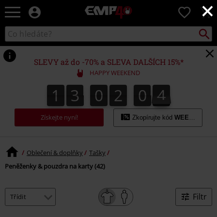
×
EMP
0
-
Hudba,
Vyhled
Katalog
TV
vyhledávání
filmy
&
SLEVY až do -70% a SLEVA DALŠÍCH 15%*
seriály,
HAPPY WEEKEND
Merch
pro
1
3
0
2
0
4
3
1
3
0
2
0
3
1
5
4
hráče,
Alternativní
móda
Získejte nyní!
Zkopírujte kód
WEEKEND
Oblečení & doplňky
Tašky
Peněženky & pouzdra na karty (42)
Filtr