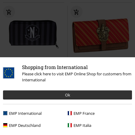
Shopping from International
Please click here to visit EMP Online Shop for customers from
Kč 359,00
Kč 549,00
International
Nevermore Academy
Gryffindor
Harry Potter
Wednesday
Peněženka
Peněženka
Ok
EMP International
EMP France
EMP Deutschland
EMP Italia