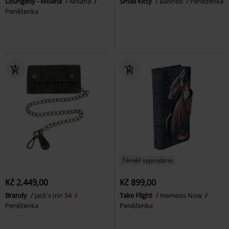
Loungefly - Moana
Moana
Small Kitty
Banned
Peněženka
Peněženka
Téměř vyprodáno
Kč 2.449,00
Kč 899,00
Brandy
Jack's Inn 54
Take Flight
Nemesis Now
Peněženka
Peněženka