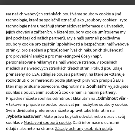
Na našich webových stránkách používáme soubory cookie a jiné
technologie, které se společně označují jako „soubory cookies“. Tyto
technologie nám umožňují shromažďovat informace o uživatelích,
jejich chování a zařízeních. Některé soubory cookie umísťujeme my,
jiné pocházejí od našich partnerů. My a naši partneři používáme
soubory cookie pro zajištění spolehlivosti a bezpečnosti naší webové
stránky, pro zlepšení a přizpůsobení vašich nákupních zkušeností,
pro provádění analýz a pro marketingové účely (např.
personalizované reklamy) na naší webové stránce, v sociálních
Právní informace
médiích a na webových stránkách třetích stran. Pokud jsou údaje
přenášeny do USA, sdílejí se pouze s partnery, na které se vztahuje
Podmínky
rozhodnutí o přiměřenosti podle platných právních předpisů EU a
kteří mají příslušné osvědčení. Klepnutím na „
Souhlasím
“ vyjadřujete
Prohlášení
souhlas s používáním souborů cookie námi a našimi partnery.
Případně můžete souhlas odmítnout kliknutím na „
Odmítnout vše
“ -
Ochrana osobních údajů
v takovém případě se budou používat jen nezbytné soubory cookie.
Své individuální preference můžete upravit také kliknutím na
Likvidace odpadu a ochrana životního prostředí
„
Vyberte nastavení
“. Máte právo kdykoli odvolat nebo upravit svůj
souhlas v
Nastavení souborů cookie
. Další informace o ochraně
údajů naleznete na stránce
Zásady ochrany osobních údajů
.
Prohlášení o shodě