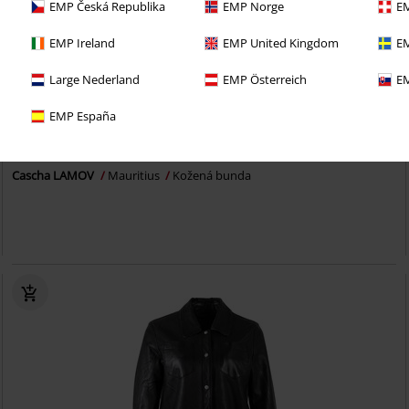
EMP Česká Republika
EMP Norge
EM
EMP Ireland
EMP United Kingdom
EM
Large Nederland
EMP Österreich
EM
Odnímatelné části
100% kuže
EMP España
Kč 4.889,00
Od
Cascha LAMOV
Mauritius
Kožená bunda