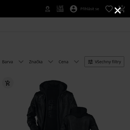
×
0
Přihlásit se
Barva
Značka
Cena
Všechny filtry