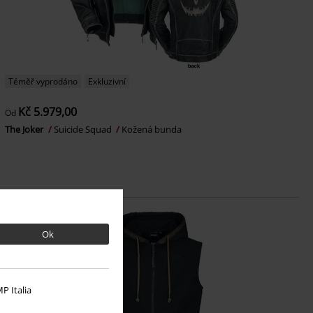
Téměř vyprodáno
Exkluzivní
Kč 5.979,00
Od
The Joker
Suicide Squad
Kožená bunda
Ok
P Italia