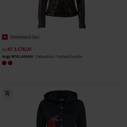
%
Odnímatelné části
Kč 3.578,00
Od
Angy W18 LASANV
Mauritius
Kožená bunda