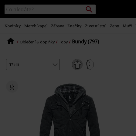
Přejít k
Vyhledávání
Katalog
hlavnímu
vyhledávání
obsahu
Novinky
Merch kapel
Zábava
Značky
Životní styl
Ženy
Muži
Bundy (797)
Oblečení & doplňky
Topy