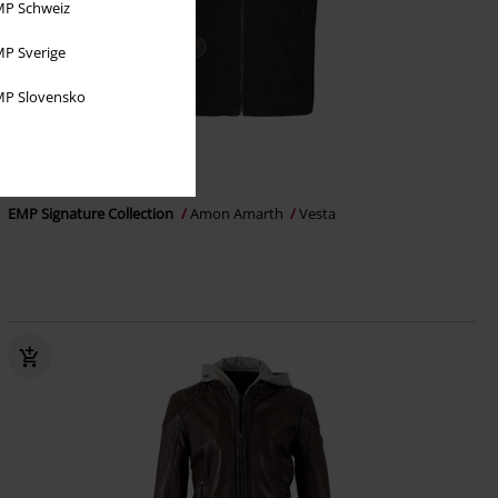
P Schweiz
P Sverige
P Slovensko
Exkluzivní
Plus Size
Kč 1.629,00
Od
EMP Signature Collection
Amon Amarth
Vesta