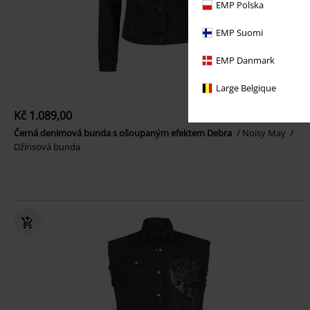
EMP Polska
EMP Suomi
EMP Danmark
Large Belgique
Kč 1.089,00
Černá denimová bunda s ošoupaným efektem Debra
Noisy May
Džínsová bunda