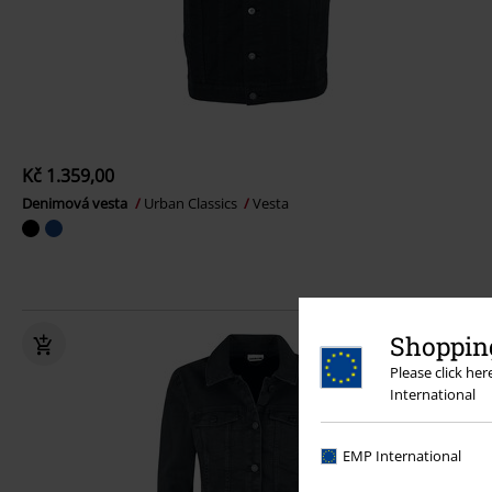
Kč 1.359,00
Denimová vesta
Urban Classics
Vesta
Shopping
Please click he
International
EMP International