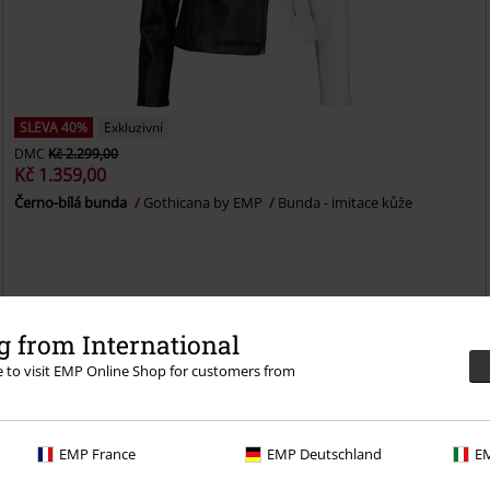
SLEVA 40%
Exkluzivní
DMC
Kč 2.299,00
Kč 1.359,00
Černo-bílá bunda
Gothicana by EMP
Bunda - imitace kůže
 from International
re to visit EMP Online Shop for customers from
EMP France
EMP Deutschland
EM