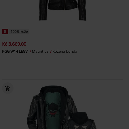
%
100% kuže
Kč 3.669,00
PGG W14 LEGV
Mauritius
Kožená bunda