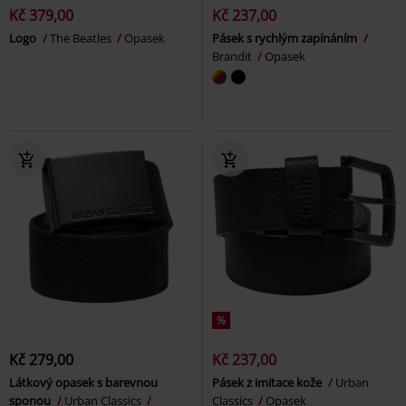
Kč 379,00
Kč 237,00
Logo
The Beatles
Opasek
Pásek s rychlým zapínáním
Brandit
Opasek
%
Kč 279,00
Kč 237,00
Látkový opasek s barevnou
Pásek z imitace kože
Urban
sponou
Urban Classics
Classics
Opasek