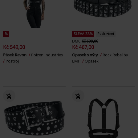
%
SLEVA 33%
Exkluzivní
DMC
Kč 699,00
Kč 549,00
Kč 467,00
Pásek Revon
Poizen Industries
Opasek s nýty
Rock Rebel by
Postroj
EMP
Opasek