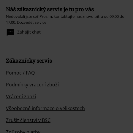
Náš zákaznický servis je tu pro vás
Nedovolali jste se? Prosím, kontaktujte nás znovu: zítra od 09:00 do
17:00.
Dozvědět se více
Zahájit chat
Zákaznícky servis
Pomoc / FAQ
Podmínky vracení zboží
Vrácení zboží
Všeobecné informace o velikostech
Zrušit členství v BSC
Způsoby platby