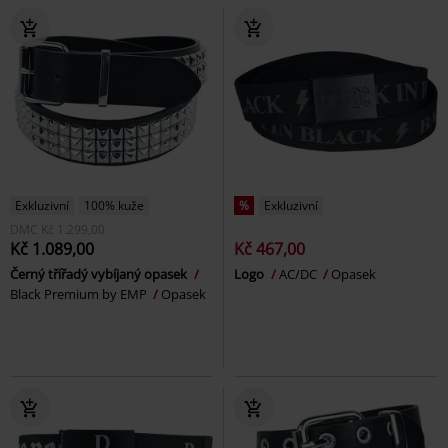
Exkluzivní
100% kuže
%
Exkluzivní
DMC
Kč 1.299,00
Kč 1.089,00
Kč 467,00
Černý třířadý vybíjaný opasek
Logo
AC/DC
Opasek
Black Premium by EMP
Opasek