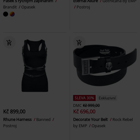
Pásek s rychlým zapínáním
Eternal Allure
Gothicana by EMP
Brandit
Opasek
Postroj
SLEVA 30%
Exkluzivní
DMC
Kč 999,00
Kč 899,00
Kč 696,00
Rhune Harness
Banned
Decorate Your Belt
Rock Rebel
Postroj
by EMP
Opasek