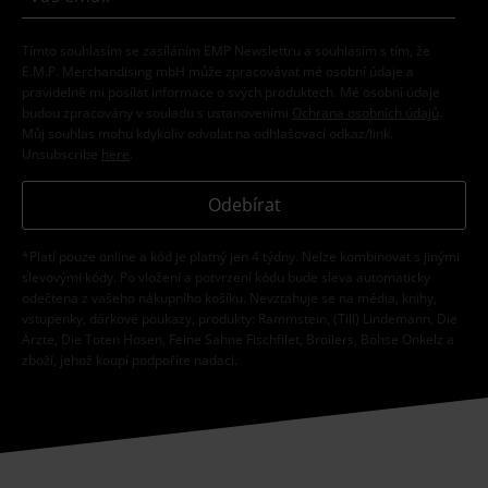
Tímto souhlasím se zasíláním EMP Newslettru a souhlasím s tím, že
E.M.P. Merchandising mbH může zpracovávat mé osobní údaje a
pravidelně mi posílat informace o svých produktech. Mé osobní údaje
budou zpracovány v souladu s ustanoveními
Ochrana osobních údajů
.
Můj souhlas mohu kdykoliv odvolat na odhlašovací odkaz/link.
Unsubscribe
here
.
Odebírat
*Platí pouze online a kód je platný jen 4 týdny. Nelze kombinovat s jinými
slevovými kódy. Po vložení a potvrzení kódu bude sleva automaticky
odečtena z vašeho nákupního košíku. Nevztahuje se na média, knihy,
vstupenky, dárkové poukazy, produkty: Rammstein, (Till) Lindemann, Die
Ärzte, Die Toten Hosen, Feine Sahne Fischfilet, Broilers, Böhse Onkelz a
zboží, jehož koupí podpoříte nadaci.