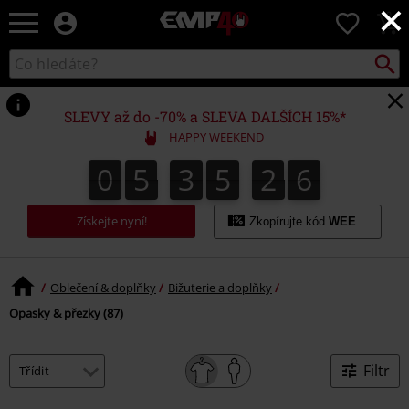
×
EMP
0
-
Hudba,
Vyhled
Katalog
TV
vyhledávání
filmy
&
SLEVY až do -70% a SLEVA DALŠÍCH 15%*
seriály,
HAPPY WEEKEND
Merch
pro
0
5
3
5
2
5
0
5
3
5
2
4
2
2
6
4
5
hráče,
Alternativní
móda
Získejte nyní!
Zkopírujte kód
WEEKEND
Oblečení & doplňky
Bižuterie a doplňky
Opasky & přezky (87)
Filtr