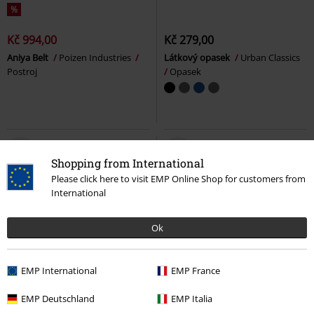
%
Kč 994,00
Kč 279,00
Aniya Belt
Poizen Industries
Látkový opasek
Urban Classics
Postroj
Opasek
Shopping from International
Please click here to visit EMP Online Shop for customers from
International
Ok
EMP International
EMP France
%
%
EMP Deutschland
EMP Italia
Kč 237,00
Kč 237,00