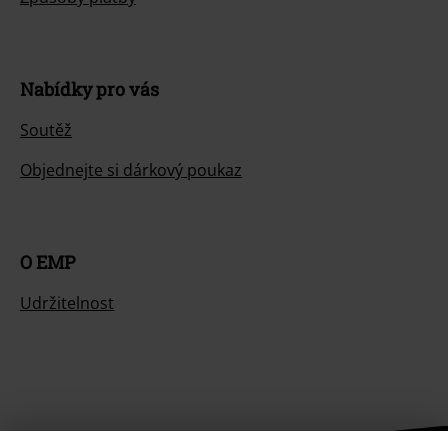
Nabídky pro vás
Soutěž
Objednejte si dárkový poukaz
O EMP
Udržitelnost