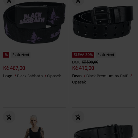
%
Exkluzivní
SLEVA 30%
Exkluzivní
DMC
Kč 599,00
Kč 467,00
Kč 416,00
Logo
Black Sabbath
Opasek
Dean
Black Premium by EMP
Opasek