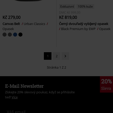
Exkluzivní
100% kuže
DMC
Kč 999,00
Kč 279,00
Kč 819,00
Canvas Belt
Urban Classics
Černý dvouřadý vybíjený opasek
Opasek
Black Premium by EMP
Opasek
1
2
Stránka 1 Z 2
20%
E-Mail Newsletter
Sleva
Získejte 20% slevový poukaz, když se přihlásíte
teď!
Více