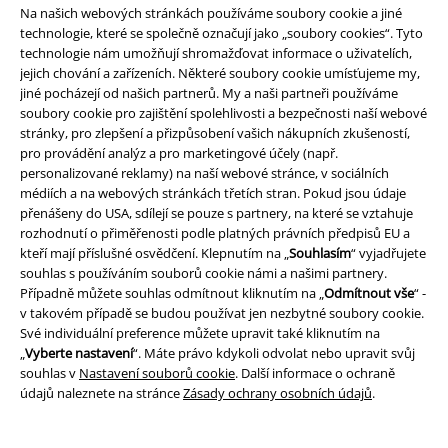
Na našich webových stránkách používáme soubory cookie a jiné
technologie, které se společně označují jako „soubory cookies“. Tyto
technologie nám umožňují shromažďovat informace o uživatelích,
Staňte se součástí komunity!
jejich chování a zařízeních. Některé soubory cookie umísťujeme my,
jiné pocházejí od našich partnerů. My a naši partneři používáme
soubory cookie pro zajištění spolehlivosti a bezpečnosti naší webové
stránky, pro zlepšení a přizpůsobení vašich nákupních zkušeností,
pro provádění analýz a pro marketingové účely (např.
personalizované reklamy) na naší webové stránce, v sociálních
médiích a na webových stránkách třetích stran. Pokud jsou údaje
přenášeny do USA, sdílejí se pouze s partnery, na které se vztahuje
rozhodnutí o přiměřenosti podle platných právních předpisů EU a
kteří mají příslušné osvědčení. Klepnutím na „
Souhlasím
“ vyjadřujete
Způsoby platby
souhlas s používáním souborů cookie námi a našimi partnery.
Případně můžete souhlas odmítnout kliknutím na „
Odmítnout vše
“ -
v takovém případě se budou používat jen nezbytné soubory cookie.
Své individuální preference můžete upravit také kliknutím na
Bankovní převod
Platba na dobírku
„
Vyberte nastavení
“. Máte právo kdykoli odvolat nebo upravit svůj
souhlas v
Nastavení souborů cookie
. Další informace o ochraně
údajů naleznete na stránce
Zásady ochrany osobních údajů
.
Doprava