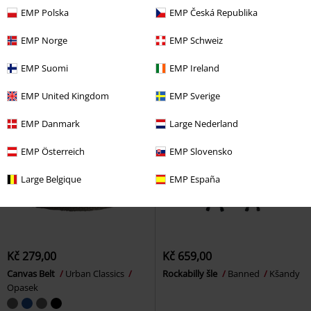
Opasek Bottle Opener
Urban
Canvas Belt
Urban Classics
EMP Polska
EMP Česká Republika
Classics
Opasek
Opasek
EMP Norge
EMP Schweiz
EMP Suomi
EMP Ireland
EMP United Kingdom
EMP Sverige
EMP Danmark
Large Nederland
EMP Österreich
EMP Slovensko
Large Belgique
EMP España
Kč 279,00
Kč 659,00
Canvas Belt
Urban Classics
Rockabilly šle
Banned
Kšandy
Opasek